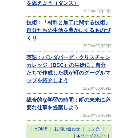
を添えよう（ダンス）
2020年03月09日
技術：「材料と加工に関する技術」
自分たちの生活を豊かにするものづ
くり
2020年03月09日
英語：バンダバーグ・クリスチャン
カレッジ（BCC）の生徒に，自分
たちで作成した我が町のグーグルマ
ップを紹介しよう
2020年03月09日
総合的な学習の時間：町の未来に必
要な仕事を提案しよう
2020年03月09日
｜
HOME
｜
お問い合わせ
｜
リンク
｜
[
▲ページの上へ
]