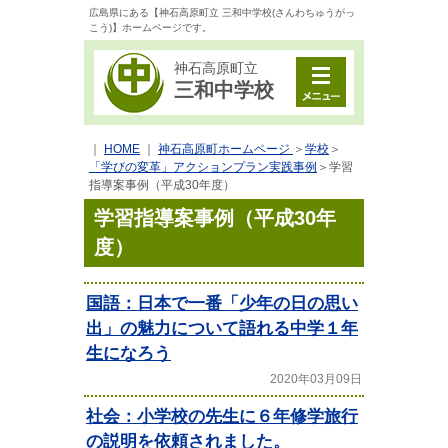
広島県にある【神石高原町立 三和中学校(さんわちゅうがっ
こう)】ホームページです。
神石高原町立
三和中学校
｜
HOME
｜
神石高原町ホームページ
＞
学校
＞
「学びの変革」アクションプラン実践事例
＞
学習
指導案事例（平成30年度）
学習指導案事例（平成30年
度）
国語：日本で一番「少年の日の思い
出」の魅力について語れる中学１年
生になろう
2020年03月09日
社会：小学校の先生に６年修学旅行
の説明を依頼されました。