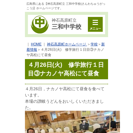
広島県にある【神石高原町立 三和中学校(さんわちゅうがっ
こう)】ホームページです。
神石高原町立
三和中学校
｜
HOME
｜
神石高原町ホームページ
＞
学校
＞
新
着情報
＞
４月26日(火) 修学旅行１日目③ナカノ
ヤ高松にて昼食
４月26日(火) 修学旅行１日
目③ナカノヤ高松にて昼食
４月26日，ナカノヤ高松にて昼食を食べて
います。
本場の讃岐うどんをおいしくいただきまし
た。