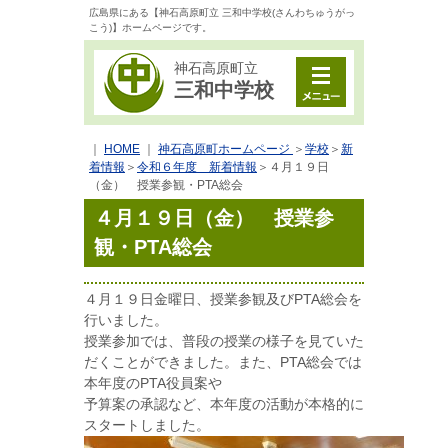
広島県にある【神石高原町立 三和中学校(さんわちゅうがっ
こう)】ホームページです。
神石高原町立
三和中学校
｜
HOME
｜
神石高原町ホームページ
＞
学校
＞
新
着情報
＞
令和６年度 新着情報
＞
４月１９日
（金） 授業参観・PTA総会
４月１９日（金） 授業参
観・PTA総会
４月１９日金曜日、授業参観及びPTA総会を
行いました。
授業参加では、普段の授業の様子を見ていた
だくことができました。また、PTA総会では
本年度のPTA役員案や
予算案の承認など、本年度の活動が本格的に
スタートしました。