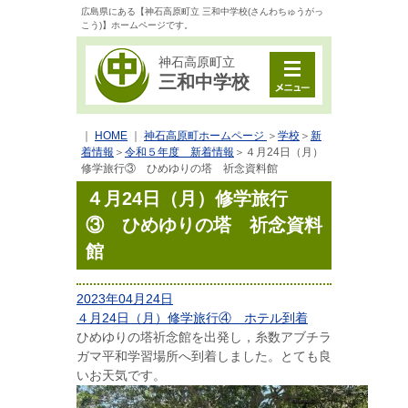
広島県にある【神石高原町立 三和中学校(さんわちゅうがっ
こう)】ホームページです。
神石高原町立
三和中学校
｜
HOME
｜
神石高原町ホームページ
＞
学校
＞
新
着情報
＞
令和５年度 新着情報
＞
４月24日（月）
修学旅行③ ひめゆりの塔 祈念資料館
４月24日（月）修学旅行
③ ひめゆりの塔 祈念資料
館
2023年04月24日
４月24日（月）修学旅行④ ホテル到着
ひめゆりの塔祈念館を出発し，糸数アブチラ
ガマ平和学習場所へ到着しました。とても良
いお天気です。