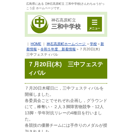
広島県にある【神石高原町立 三和中学校(さんわちゅうがっ
こう)】ホームページです。
神石高原町立
三和中学校
｜
HOME
｜
神石高原町ホームページ
＞
学校
＞
新
着情報
＞
令和５年度 新着情報
＞
７月20日(木)
三中フェスティバル
７月20日(木) 三中フェステ
ィバル
７月20日木曜日に，三中フェスティバルを
開催しました。
各委員会ごとでそれぞれ企画し，グラウンド
にて，棒奪い・２人３脚障害物競争・12人
13脚・学年対抗リレーの4種目を行いまし
た。
各競技の優勝チームには手作りのメダルが授
与されました。