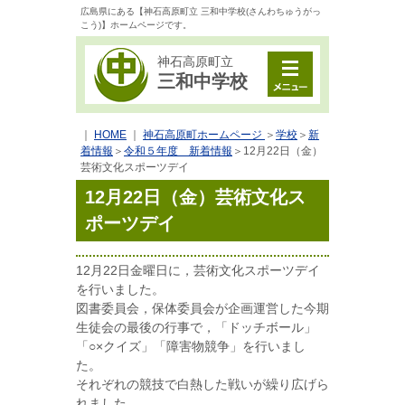
広島県にある【神石高原町立 三和中学校(さんわちゅうがっ
こう)】ホームページです。
神石高原町立
三和中学校
｜
HOME
｜
神石高原町ホームページ
＞
学校
＞
新
着情報
＞
令和５年度 新着情報
＞
12月22日（金）
芸術文化スポーツデイ
12月22日（金）芸術文化ス
ポーツデイ
12月22日金曜日に，芸術文化スポーツデイ
を行いました。
図書委員会，保体委員会が企画運営した今期
生徒会の最後の行事で，「ドッチボール」
「○×クイズ」「障害物競争」を行いまし
た。
それぞれの競技で白熱した戦いが繰り広げら
れました。