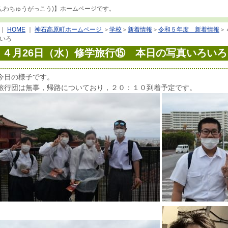
んわちゅうがっこう)】ホームページです。
｜
HOME
｜
神石高原町ホームページ
＞
学校
＞
新着情報
＞
令和５年度 新着情報
＞
いろ
４月26日（水）修学旅行⑮ 本日の写真いろいろ
今日の様子です。
旅行団は無事，帰路についており，２０：１０到着予定です。