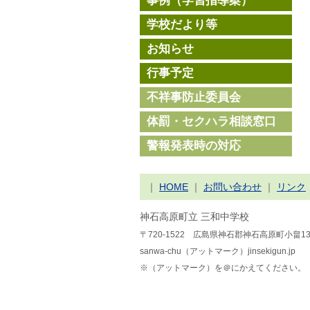
事例（学習指導案）
学校だより等
お知らせ
行事予定
不祥事防止委員会
体罰・セクハラ相談窓口
警報発表時の対応
｜
HOME
｜
お問い合わせ
｜
リンク
神石高原町立 三和中学校
〒720-1522 広島県神石郡神石高原町小畠1
sanwa-chu（アットマーク）jinsekigun.jp
※（アットマーク）を＠にかえてください。