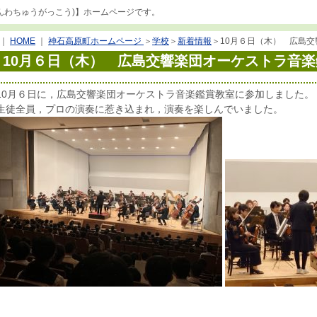
んわちゅうがっこう)】ホームページです。
｜
HOME
｜
神石高原町ホームページ
＞
学校
＞
新着情報
＞
10月６日（木） 広島
10月６日（木） 広島交響楽団オーケストラ音
10月６日に，広島交響楽団オーケストラ音楽鑑賞教室に参加しました。
生徒全員，プロの演奏に惹き込まれ，演奏を楽しんでいました。