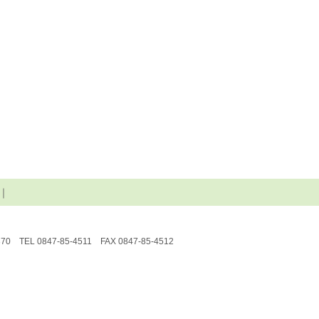
｜
370
TEL 0847-85-4511 FAX 0847-85-4512