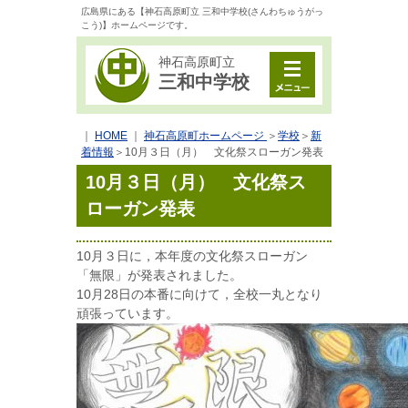
広島県にある【神石高原町立 三和中学校(さんわちゅうがっ
こう)】ホームページです。
神石高原町立
三和中学校
｜
HOME
｜
神石高原町ホームページ
＞
学校
＞
新
着情報
＞
10月３日（月） 文化祭スローガン発表
10月３日（月） 文化祭ス
ローガン発表
10月３日に，本年度の文化祭スローガン
「無限」が発表されました。
10月28日の本番に向けて，全校一丸となり
頑張っています。