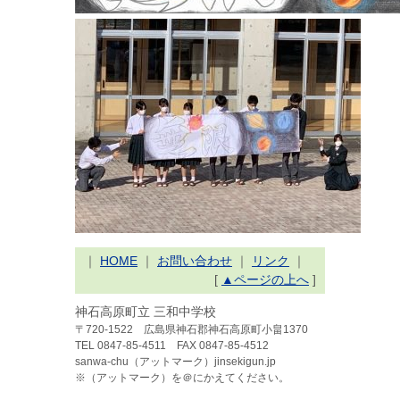
｜
HOME
｜
お問い合わせ
｜
リンク
｜
[
▲ページの上へ
]
神石高原町立 三和中学校
〒720-1522 広島県神石郡神石高原町小畠1370
TEL 0847-85-4511 FAX 0847-85-4512
sanwa-chu（アットマーク）jinsekigun.jp
※（アットマーク）を＠にかえてください。