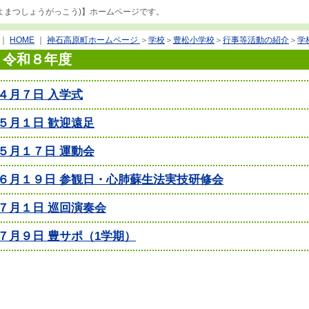
よまつしょうがっこう)】ホームページです。
｜
HOME
｜
神石高原町ホームページ
＞
学校
＞
豊松小学校
＞
行事等活動の紹介
＞
学
令和８年度
４月７日 入学式
５月１日 歓迎遠足
５月１７日 運動会
６月１９日 参観日・心肺蘇生法実技研修会
７月１日 巡回演奏会
７月９日 豊サポ（1学期）