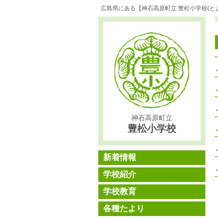
広島県にある【神石高原町立 豊松小学校(と
神石高原町立
豊松小学校
新着情報
学校紹介
学校教育
各種たより