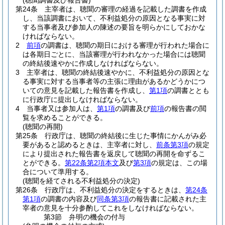
(聴聞調書及び報告書)
第24条
主宰者は、聴聞の審理の経過を記載した調書を作成
し、当該調書において、不利益処分の原因となる事実に対
する当事者及び参加人の陳述の要旨を明らかにしておかな
ければならない。
2
前項
の調書は、聴聞の期日における審理が行われた場合に
は各期日ごとに、当該審理が行われなかった場合には聴聞
の終結後速やかに作成しなければならない。
3
主宰者は、聴聞の終結後速やかに、不利益処分の原因とな
る事実に対する当事者等の主張に理由があるかどうかにつ
いての意見を記載した報告書を作成し、
第1項
の調書ととも
に行政庁に提出しなければならない。
4
当事者又は参加人は、
第1項
の調書及び
前項
の報告書の閲
覧を求めることができる。
(聴聞の再開)
第25条
行政庁は、聴聞の終結後に生じた事情にかんがみ必
要があると認めるときは、主宰者に対し、
前条第3項
の規定
により提出された報告書を返戻して聴聞の再開を命ずるこ
とができる。
第22条第2項本文
及び
第3項
の規定は、この場
合について準用する。
(聴聞を経てされる不利益処分の決定)
第26条
行政庁は、不利益処分の決定をするときは、
第24条
第1項
の調書の内容及び
同条第3項
の報告書に記載された主
宰者の意見を十分参酌してこれをしなければならない。
第3節
弁明の機会の付与