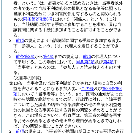
者」という。)
は、必要があると認めるときは、当事者以外
の者であって当該不利益処分の根拠となる条例等に照らし
当該不利益処分につき利害関係を有するものと認められる
もの
(
同条第2項第6号
において「関係人」という。)
に対
し、当該聴聞に関する手続に参加することを求め、又は当
該聴聞に関する手続に参加することを許可することができ
る。
2
前項
の規定により当該聴聞に関する手続に参加する者
(以
下「参加人」という。)
は、代理人を選任することができ
る。
3
前条第2項
から
第4項
までの規定は、
前項
の代理人につい
て準用する。
この場合において、
同条第2項
及び
第4項
中
「当事者」とあるのは、「参加人」と読み替えるものとす
る。
(文書等の閲覧)
第18条
当事者及び当該不利益処分がされた場合に自己の利
益を害されることになる参加人
(以下
この条
及び
第24条第3
項
において「当事者等」という。)
は、聴聞の通知があった
時から聴聞が終結するまでの間、行政庁に対し、当該事案
についてした調査の結果に係る調書その他の当該不利益処
分の原因となる事実を証する資料の閲覧を求めることがで
きる。
この場合において、行政庁は、第三者の利益を害す
るおそれがあるときその他正当な理由があるときでなけれ
ば、その閲覧を拒むことができない。
2
前項
の規定は、当事者等が聴聞の期日における審理の進行