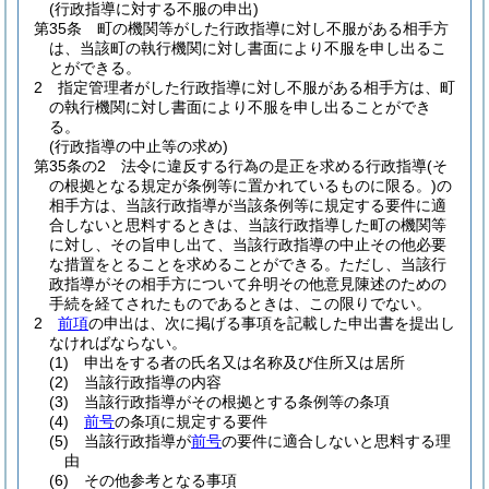
(行政指導に対する不服の申出)
第35条
町の機関等がした行政指導に対し不服がある相手方
は、当該町の執行機関に対し書面により不服を申し出るこ
とができる。
2
指定管理者がした行政指導に対し不服がある相手方は、町
の執行機関に対し書面により不服を申し出ることができ
る。
(行政指導の中止等の求め)
第35条の2
法令に違反する行為の是正を求める行政指導
(そ
の根拠となる規定が条例等に置かれているものに限る。)
の
相手方は、当該行政指導が当該条例等に規定する要件に適
合しないと思料するときは、当該行政指導した町の機関等
に対し、その旨申し出て、当該行政指導の中止その他必要
な措置をとることを求めることができる。
ただし、当該行
政指導がその相手方について弁明その他意見陳述のための
手続を経てされたものであるときは、この限りでない。
2
前項
の申出は、次に掲げる事項を記載した申出書を提出し
なければならない。
(1)
申出をする者の氏名又は名称及び住所又は居所
(2)
当該行政指導の内容
(3)
当該行政指導がその根拠とする条例等の条項
(4)
前号
の条項に規定する要件
(5)
当該行政指導が
前号
の要件に適合しないと思料する理
由
(6)
その他参考となる事項