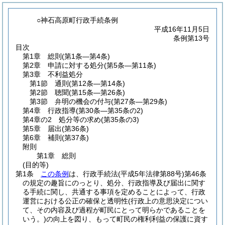
○神石高原町行政手続条例
平成16年11月5日
条例第13号
目次
第1章
総則
(第1条―第4条)
第2章
申請に対する処分
(第5条―第11条)
第3章
不利益処分
第1節
通則
(第12条―第14条)
第2節
聴聞
(第15条―第26条)
第3節
弁明の機会の付与
(第27条―第29条)
第4章
行政指導
(第30条―第35条の2)
第4章の2
処分等の求め
(第35条の3)
第5章
届出
(第36条)
第6章
補則
(第37条)
附則
第1章
総則
(目的等)
第1条
この条例
は、行政手続法
(平成5年法律第88号)
第46条
の規定の趣旨にのっとり、処分、行政指導及び届出に関す
る手続に関し、共通する事項を定めることによって、行政
運営における公正の確保と透明性
(行政上の意思決定につい
て、その内容及び過程が町民にとって明らかであることを
いう。)
の向上を図り、もって町民の権利利益の保護に資す