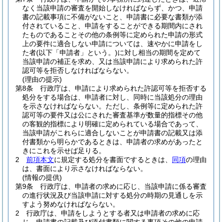
なく当該申請の審査を開始しなければならず、かつ、申請
書の記載事項に不備がないこと、申請書に必要な書類が添
付されていること、申請をすることができる期間内にされ
たものであることその他の条例等に定められた申請の形式
上の要件に適合しない申請については、速やかに申請をし
た者
(以下「申請者」という。)
に対し相当の期間を定めて
当該申請の補正を求め、又は当該申請により求められた許
認可等を拒否しなければならない。
(理由の提示)
第8条
行政庁は、申請により求められた許認可等を拒否する
処分をする場合は、申請者に対し、同時に当該処分の理由
を示さなければならない。
ただし、条例等に定められた許
認可等の要件又は公にされた審査基準が数量的指標その他
の客観的指標により明確に定められている場合であって、
当該申請がこれらに適合しないことが申請書の記載又は添
付書類から明らかであるときは、申請者の求めがあったと
きにこれを示せば足りる。
2
前項本文
に規定する処分を書面でするときは、
同項
の理由
は、書面により示さなければならない。
(情報の提供)
第9条
行政庁は、申請者の求めに応じ、当該申請に係る審査
の進行状況及び当該申請に対する処分の時期の見通しを示
すよう努めなければならない。
2
行政庁は、申請をしようとする者又は申請者の求めに応