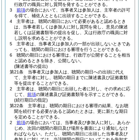
行政庁の職員に対し質問を発することができる。
3
前項
の場合において、当事者又は参加人は、主宰者の許可
を得て、補佐人とともに出頭することができる。
4
主宰者は、聴聞の期日において必要があると認めるとき
は、当事者若しくは参加人に対し質問を発し、意見の陳述
若しくは証拠書類等の提出を促し、又は行政庁の職員に対
し説明を求めることができる。
5
主宰者は、当事者又は参加人の一部が出頭しないときであ
っても、聴聞の期日における審理を行うことができる。
6
聴聞の期日における審理は、行政庁が公開することを相当
と認めるときを除き、公開しない。
(陳述書等の提出)
第21条
当事者又は参加人は、聴聞の期日への出頭に代え
て、主宰者に対し、聴聞の期日までに陳述書及び証拠書類
等を提出することができる。
2
主宰者は、聴聞の期日に出頭した者に対し、その求めに応
じて、
前項
の陳述書及び証拠書類等を示すことができる。
(続行期日の指定)
第22条
主宰者は、聴聞の期日における審理の結果、なお聴
聞を続行する必要があると認めたときは、更に新たな期日
を定めることができる。
2
前項
の場合においては、当事者及び参加人に対し、あらか
じめ、次回の聴聞の期日及び場所を書面により通知しなけ
ればならない。
ただし、聴聞の期日に出頭した当事者及び
参加人に対しては、当該聴聞の期日においてこれを告知す