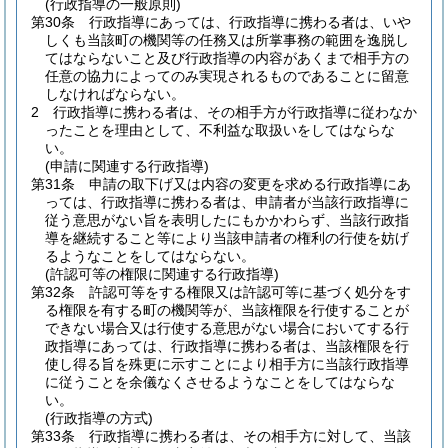
(行政指導の一般原則)
第30条
行政指導にあっては、行政指導に携わる者は、いや
しくも当該町の機関等の任務又は所掌事務の範囲を逸脱し
てはならないこと及び行政指導の内容があくまで相手方の
任意の協力によってのみ実現されるものであることに留意
しなければならない。
2
行政指導に携わる者は、その相手方が行政指導に従わなか
ったことを理由として、不利益な取扱いをしてはならな
い。
(申請に関連する行政指導)
第31条
申請の取下げ又は内容の変更を求める行政指導にあ
っては、行政指導に携わる者は、申請者が当該行政指導に
従う意思がない旨を表明したにもかかわらず、当該行政指
導を継続すること等により当該申請者の権利の行使を妨げ
るようなことをしてはならない。
(許認可等の権限に関連する行政指導)
第32条
許認可等をする権限又は許認可等に基づく処分をす
る権限を有する町の機関等が、当該権限を行使することが
できない場合又は行使する意思がない場合においてする行
政指導にあっては、行政指導に携わる者は、当該権限を行
使し得る旨を殊更に示すことにより相手方に当該行政指導
に従うことを余儀なくさせるようなことをしてはならな
い。
(行政指導の方式)
第33条
行政指導に携わる者は、その相手方に対して、当該