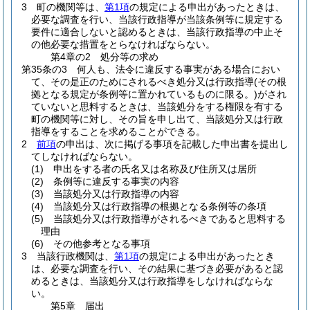
3
町の機関等は、
第1項
の規定による申出があったときは、
必要な調査を行い、当該行政指導が当該条例等に規定する
要件に適合しないと認めるときは、当該行政指導の中止そ
の他必要な措置をとらなければならない。
第4章の2
処分等の求め
第35条の3
何人も、法令に違反する事実がある場合におい
て、その是正のためにされるべき処分又は行政指導
(その根
拠となる規定が条例等に置かれているものに限る。)
がされ
ていないと思料するときは、当該処分をする権限を有する
町の機関等に対し、その旨を申し出て、当該処分又は行政
指導をすることを求めることができる。
2
前項
の申出は、次に掲げる事項を記載した申出書を提出し
てしなければならない。
(1)
申出をする者の氏名又は名称及び住所又は居所
(2)
条例等に違反する事実の内容
(3)
当該処分又は行政指導の内容
(4)
当該処分又は行政指導の根拠となる条例等の条項
(5)
当該処分又は行政指導がされるべきであると思料する
理由
(6)
その他参考となる事項
3
当該行政機関は、
第1項
の規定による申出があったとき
は、必要な調査を行い、その結果に基づき必要があると認
めるときは、当該処分又は行政指導をしなければならな
い。
第5章
届出