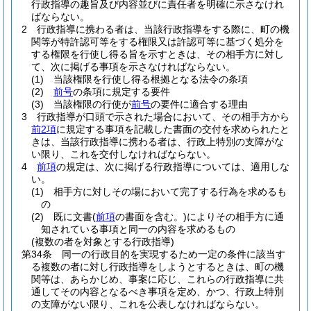
行政指導の趣旨及び内容並びに責任者を明確に示さなけれ
ばならない。
2
行政指導に携わる者は、当該行政指導をする際に、町の機
関等が特許認可等をする権限又は許認可等に基づく処分を
する権限を行使し得る旨を示すときは、その相手方に対し
て、次に掲げる事項を示さなければならない。
(1)
当該権限を行使し得る根拠となる法令の条項
(2)
前号
の条項に規定する要件
(3)
当該権限の行使が
前号
の要件に適合する理由
3
行政指導が口頭で示された場合において、その相手方から
前2項
に規定する事項を記載した書面の交付を求められたと
きは、当該行政指導に携わる者は、行政上特別の支障がな
い限り、これを交付しなければならない。
4
前項
の規定は、次に掲げる行政指導については、適用しな
い。
(1)
相手方に対しその場において完了する行為を求めるも
の
(2)
既に文書
(
前項
の書面を含む。)
によりその相手方に通
知されている事項と同一の内容を求めるもの
(複数の者を対象とする行政指導)
第34条
同一の行政目的を実現するため一定の条件に該当す
る複数の者に対し行政指導をしようとするときは、町の機
関等は、あらかじめ、事案に応じ、これらの行政指導に共
通してその内容となるべき事項を定め、かつ、行政上特別
の支障がない限り、これを公表しなければならない。