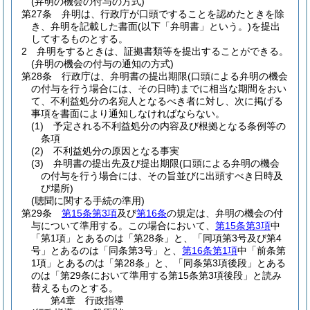
(弁明の機会の付与の方式)
第27条
弁明は、行政庁が口頭ですることを認めたときを除
き、弁明を記載した書面
(以下「弁明書」という。)
を提出
してするものとする。
2
弁明をするときは、証拠書類等を提出することができる。
(弁明の機会の付与の通知の方式)
第28条
行政庁は、弁明書の提出期限
(口頭による弁明の機会
の付与を行う場合には、その日時)
までに相当な期間をおい
て、不利益処分の名宛人となるべき者に対し、次に掲げる
事項を書面により通知しなければならない。
(1)
予定される不利益処分の内容及び根拠となる条例等の
条項
(2)
不利益処分の原因となる事実
(3)
弁明書の提出先及び提出期限
(口頭による弁明の機会
の付与を行う場合には、その旨並びに出頭すべき日時及
び場所)
(聴聞に関する手続の準用)
第29条
第15条第3項
及び
第16条
の規定は、弁明の機会の付
与について準用する。
この場合において、
第15条第3項
中
「第1項」とあるのは「第28条」と、「同項第3号及び第4
号」とあるのは「同条第3号」と、
第16条第1項
中「前条第
1項」とあるのは「第28条」と、「同条第3項後段」とある
のは「第29条において準用する第15条第3項後段」と読み
替えるものとする。
第4章
行政指導