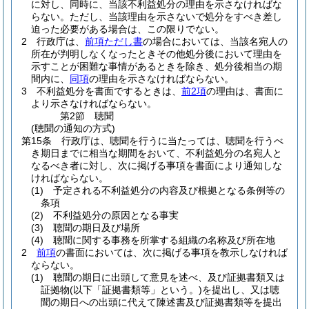
に対し、同時に、当該不利益処分の理由を示さなければな
らない。
ただし、当該理由を示さないで処分をすべき差し
迫った必要がある場合は、この限りでない。
2
行政庁は、
前項ただし書
の場合においては、当該名宛人の
所在が判明しなくなったときその他処分後において理由を
示すことが困難な事情があるときを除き、処分後相当の期
間内に、
同項
の理由を示さなければならない。
3
不利益処分を書面でするときは、
前2項
の理由は、書面に
より示さなければならない。
第2節
聴聞
(聴聞の通知の方式)
第15条
行政庁は、聴聞を行うに当たっては、聴聞を行うべ
き期日までに相当な期間をおいて、不利益処分の名宛人と
なるべき者に対し、次に掲げる事項を書面により通知しな
ければならない。
(1)
予定される不利益処分の内容及び根拠となる条例等の
条項
(2)
不利益処分の原因となる事実
(3)
聴聞の期日及び場所
(4)
聴聞に関する事務を所掌する組織の名称及び所在地
2
前項
の書面においては、次に掲げる事項を教示しなければ
ならない。
(1)
聴聞の期日に出頭して意見を述べ、及び証拠書類又は
証拠物
(以下「証拠書類等」という。)
を提出し、又は聴
聞の期日への出頭に代えて陳述書及び証拠書類等を提出