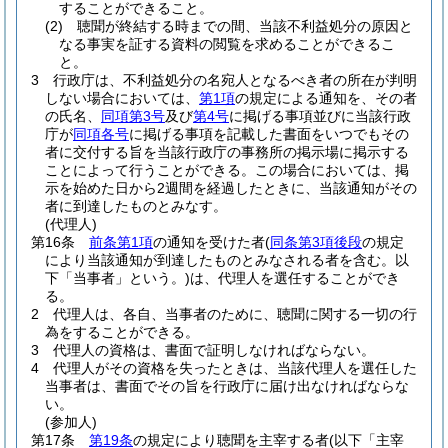
することができること。
(2)
聴聞が終結する時までの間、当該不利益処分の原因と
なる事実を証する資料の閲覧を求めることができるこ
と。
3
行政庁は、不利益処分の名宛人となるべき者の所在が判明
しない場合においては、
第1項
の規定による通知を、その者
の氏名、
同項第3号
及び
第4号
に掲げる事項並びに当該行政
庁が
同項各号
に掲げる事項を記載した書面をいつでもその
者に交付する旨を当該行政庁の事務所の掲示場に掲示する
ことによって行うことができる。
この場合においては、掲
示を始めた日から2週間を経過したときに、当該通知がその
者に到達したものとみなす。
(代理人)
第16条
前条第1項
の通知を受けた者
(
同条第3項後段
の規定
により当該通知が到達したものとみなされる者を含む。以
下「当事者」という。)
は、代理人を選任することができ
る。
2
代理人は、各自、当事者のために、聴聞に関する一切の行
為をすることができる。
3
代理人の資格は、書面で証明しなければならない。
4
代理人がその資格を失ったときは、当該代理人を選任した
当事者は、書面でその旨を行政庁に届け出なければならな
い。
(参加人)
第17条
第19条
の規定により聴聞を主宰する者
(以下「主宰