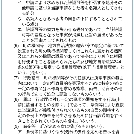
イ
申請により求められた許認可等を拒否する処分その
他申請に基づき当該申請をした者を名宛人としてされ
る処分
ウ
名宛人となるべき者の同意の下にすることとされて
いる処分
エ
許認可等の効力を失わせる処分であって、当該許認
可等の基礎となった事実が消滅した旨の届出があった
ことを理由としてされるもの
(6)
町の機関等 地方自治法第2編第7章の規定に基づいて
設置される町の執行機関若しくはこれらに置かれる機関
又はこれらの機関の職員であって法令により独立に権限
を行使することを認められたもの及び地方自治法第244
条の2第3項に規定する指定管理者
(以下「指定管理者」と
いう。)
をいう。
(7)
行政指導 町の機関等がその任務又は所掌事務の範囲
内において一定の行政目的を実現するために特定の者に
一定の作為又は不作為を求める指導、勧告、助言その他
の行為であって処分に該当しないものをいう。
(8)
届出 行政庁に対し一定の事項の通知をする行為
(申
請に該当するものを除く。)
であって、条例等により直接
に当該通知が義務付けられているもの
(自己の期待する一
定の条例上の効果を発生させるためには当該通知をすべ
きこととされているものを含む。)
をいう。
(9)
命令等 町が定める次に掲げるものをいう。
ア
条例等に基づく命令
(処分の要件を定める告示を含