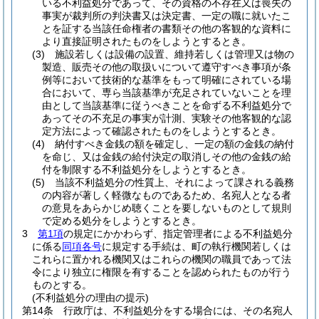
いる不利益処分であって、その資格の不存在又は喪失の
事実が裁判所の判決書又は決定書、一定の職に就いたこ
とを証する当該任命権者の書類その他の客観的な資料に
より直接証明されたものをしようとするとき。
(3)
施設若しくは設備の設置、維持若しくは管理又は物の
製造、販売その他の取扱いについて遵守すべき事項が条
例等において技術的な基準をもって明確にされている場
合において、専ら当該基準が充足されていないことを理
由として当該基準に従うべきことを命ずる不利益処分で
あってその不充足の事実が計測、実験その他客観的な認
定方法によって確認されたものをしようとするとき。
(4)
納付すべき金銭の額を確定し、一定の額の金銭の納付
を命じ、又は金銭の給付決定の取消しその他の金銭の給
付を制限する不利益処分をしようとするとき。
(5)
当該不利益処分の性質上、それによって課される義務
の内容が著しく軽微なものであるため、名宛人となる者
の意見をあらかじめ聴くことを要しないものとして規則
で定める処分をしようとするとき。
3
第1項
の規定にかかわらず、指定管理者による不利益処分
に係る
同項各号
に規定する手続は、町の執行機関若しくは
これらに置かれる機関又はこれらの機関の職員であって法
令により独立に権限を有することを認められたものが行う
ものとする。
(不利益処分の理由の提示)
第14条
行政庁は、不利益処分をする場合には、その名宛人