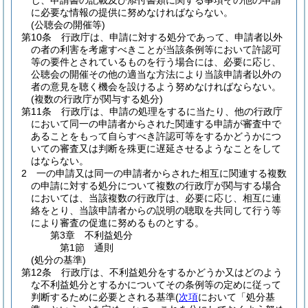
じ、申請書の記載及び添付書類に関する事項その他の申請
に必要な情報の提供に努めなければならない。
(公聴会の開催等)
第10条
行政庁は、申請に対する処分であって、申請者以外
の者の利害を考慮すべきことが当該条例等において許認可
等の要件とされているものを行う場合には、必要に応じ、
公聴会の開催その他の適当な方法により当該申請者以外の
者の意見を聴く機会を設けるよう努めなければならない。
(複数の行政庁が関与する処分)
第11条
行政庁は、申請の処理をするに当たり、他の行政庁
において同一の申請者からされた関連する申請が審査中で
あることをもって自らすべき許認可等をするかどうかにつ
いての審査又は判断を殊更に遅延させるようなことをして
はならない。
2
一の申請又は同一の申請者からされた相互に関連する複数
の申請に対する処分について複数の行政庁が関与する場合
においては、当該複数の行政庁は、必要に応じ、相互に連
絡をとり、当該申請者からの説明の聴取を共同して行う等
により審査の促進に努めるものとする。
第3章
不利益処分
第1節
通則
(処分の基準)
第12条
行政庁は、不利益処分をするかどうか又はどのよう
な不利益処分とするかについてその条例等の定めに従って
判断するために必要とされる基準
(
次項
において「処分基