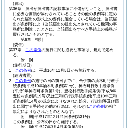
(届出)
第36条
届出が届出書の記載事項に不備がないこと、届出書
に必要な書類が添付されていることその他の条例等に定め
られた届出の形式上の要件に適合している場合は、当該届
出が条例等により当該届出の提出先とされている機関の事
務所に到達したときに、当該届出をすべき手続上の義務が
履行されたものとする。
第6章
補則
(委任)
第37条
この条例
の施行に関し必要な事項は、規則で定め
る。
附
則
(施行期日)
1
この条例
は、平成16年11月5日から施行する。
(経過措置)
2
この条例
の施行の日の前日までに、合併前の油木町行政手
続条例
(平成10年油木町条例第1号)
、神石町行政手続条例
(平成9年神石町条例第1号)
、豊松村行政手続条例
(平成8年
豊松村条例第19号)
又は三和町行政手続条例
(平成10年三和
町条例第14号)
の規定によりなされた処分、行政指導及び届
出に関する手続その他の行為は、それぞれ
この条例
の相当
規定によりなされたものとみなす。
附
則
(平成17年12月21日
条例第31号)
この条例は、公布の日から施行する。
附
則
(平成27年3月4日
条例第8号)