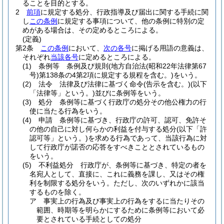
ることを目的とする。
2
前項
に規定する処分、行政指導及び届出に関する手続に関
し
この条例
に規定する事項について、他の条例に特別の定
めがある場合は、その定めるところによる。
(定義)
第2条
この条例
において、
次の各号
に掲げる用語の意義は、
それぞれ
当該各号
に定めるところによる。
(1)
条例等 条例及び規則
(地方自治法
(昭和22年法律第67
号)
第138条の4第2項に規定する規程を含む。)
をいう。
(2)
法令 法律及び法律に基づく命令
(告示を含む。)
(以下
「法律等」という。)
並びに条例等をいう。
(3)
処分 条例等に基づく行政庁の処分その他公権力の行
使に当たる行為をいう。
(4)
申請 条例等に基づき、行政庁の許可、認可、免許そ
の他の自己に対し何らかの利益を付与する処分
(以下「許
認可等」という。)
を求める行為であって、当該行為に対
して行政庁が諾否の応答をすべきこととされているもの
をいう。
(5)
不利益処分 行政庁が、条例等に基づき、特定の者を
名宛人として、直接に、これに義務を課し、又はその権
利を制限する処分をいう。
ただし、次のいずれかに該当
するものを除く。
ア
事実上の行為及び事実上の行為をするに当たりその
範囲、時期等を明らかにするために条例等において必
要とされている手続としての処分