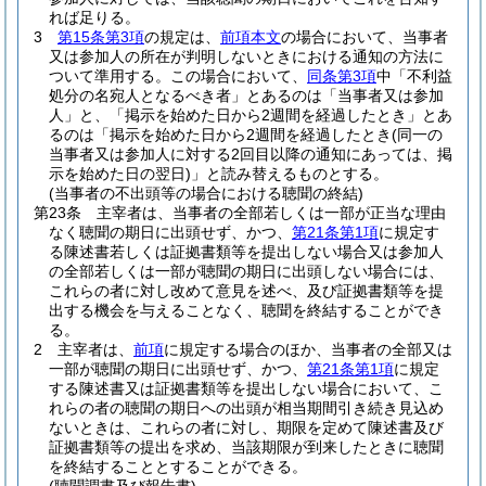
れば足りる。
3
第15条第3項
の規定は、
前項本文
の場合において、当事者
又は参加人の所在が判明しないときにおける通知の方法に
ついて準用する。
この場合において、
同条第3項
中「不利益
処分の名宛人となるべき者」とあるのは「当事者又は参加
人」と、「掲示を始めた日から2週間を経過したとき」とあ
るのは「掲示を始めた日から2週間を経過したとき
(同一の
当事者又は参加人に対する2回目以降の通知にあっては、掲
示を始めた日の翌日)
」と読み替えるものとする。
(当事者の不出頭等の場合における聴聞の終結)
第23条
主宰者は、当事者の全部若しくは一部が正当な理由
なく聴聞の期日に出頭せず、かつ、
第21条第1項
に規定す
る陳述書若しくは証拠書類等を提出しない場合又は参加人
の全部若しくは一部が聴聞の期日に出頭しない場合には、
これらの者に対し改めて意見を述べ、及び証拠書類等を提
出する機会を与えることなく、聴聞を終結することができ
る。
2
主宰者は、
前項
に規定する場合のほか、当事者の全部又は
一部が聴聞の期日に出頭せず、かつ、
第21条第1項
に規定
する陳述書又は証拠書類等を提出しない場合において、こ
れらの者の聴聞の期日への出頭が相当期間引き続き見込め
ないときは、これらの者に対し、期限を定めて陳述書及び
証拠書類等の提出を求め、当該期限が到来したときに聴聞
を終結することとすることができる。