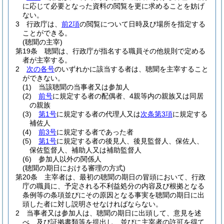
に応じて必要となった資料の閲覧を更に求めることを妨げ
ない。
3
行政庁は、
前2項
の閲覧について日時及び場所を指定する
ことができる。
(聴聞の主宰)
第19条
聴聞は、行政庁が指名する職員その他規則で定める
者が主宰する。
2
次の各号
のいずれかに該当する者は、聴聞を主宰すること
ができない。
(1)
当該聴聞の当事者又は参加人
(2)
前号
に規定する者の配偶者、4親等内の親族又は同居
の親族
(3)
第1号
に規定する者の代理人又は
次条第3項
に規定する
補佐人
(4)
前3号
に規定する者であった者
(5)
第1号
に規定する者の後見人、後見監督人、保佐人、
保佐監督人、補助人又は補助監督人
(6)
参加人以外の関係人
(聴聞の期日における審理の方式)
第20条
主宰者は、最初の聴聞の期日の冒頭において、行政
庁の職員に、予定される不利益処分の内容及び根拠となる
条例等の条項並びにその原因となる事実を聴聞の期日に出
頭した者に対し説明させなければならない。
2
当事者又は参加人は、聴聞の期日に出頭して、意見を述
べ、及び証拠書類等を提出し、並びに主宰者の許可を得て