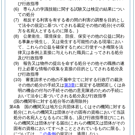
び行政指導
(6)
専ら人の学識技能に関する試験又は検定の結果につい
ての処分
(7)
相反する利害を有する者の間の利害の調整を目的とし
て法令の規定に基づいてされる裁定その他の処分
(その双
方を名宛人とするものに限る。)
(8)
公衆衛生、環境保全、防疫、保安その他の公益に関わ
る事象が発生し、又は発生する可能性のある現場におい
て、これらの公益を確保するために行使すべき権限を法
律又は条例上直接に与えられた職員によってされる処分
及び行政指導
(9)
報告又は物件の提出を命ずる処分その他その職務の遂
行上必要な情報の収集を直接の目的としてされる処分及
び行政指導
(10)
審査請求その他の不服申立てに対する行政庁の裁決
その他の処分の手続又は
第3章
に規定する聴聞若しくは弁
明の機会の付与の手続その他の意見陳述のための手続に
おいて法令に基づいてされる処分及び行政指導
(国の機関等に対する処分等の適用除外)
第4条
国の機関又は地方公共団体若しくはその機関に対する
処分
(これらの機関又は団体がその固有の資格において当該
処分の名宛人となるものに限る。)
及び行政指導並びにこれ
らの機関又は団体がする届出
(これらの機関又は団体がその
固有の資格においてすべきこととされているものに限る。)
については、
この条例
の規定は、適用しない。