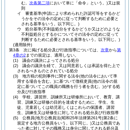
む。
次条第二項
において単に「命令」という。)
又は規
則
イ
審査基準
(申請により求められた許認可等をするかど
うかをその法令の定めに従って判断するために必要と
される基準をいう。以下同じ。)
ウ
処分基準
(不利益処分をするかどうか又はどのような
不利益処分とするかについてその法令の定めに従って
判断するために必要とされる基準をいう。以下同じ。)
(適用除外)
第3条
次に掲げる処分及び行政指導については、
次章
から
第
4章の2
までの規定は、適用しない。
(1)
議会の議決によってされる処分
(2)
議会の議決を経て、又は同意若しくは承認を得た上で
されるべきものとされている処分
(3)
地方税の犯則事件に関する法令
(他の法令において準
用する場合を含む。)
に基づいて徴税吏員
(他の法令の規
定に基づいてこの職員の職務を行う者を含む。)
がする処
分及び行政指導
(4)
学校、講習所、訓練所又は研修所において、教育、講
習、訓練又は研修の目的を達成するために、学生、生
徒、児童若しくは幼児若しくはこれらの保護者、講習
生、訓練生又は研修生に対してされる処分及び行政指導
(5)
公務員
(地方公務員法
(昭和25年法律第261号)
第2条に
規定する地方公務員をいう。以下同じ。)
又は公務員であ
った者に対してその職務又は身分に関してされる処分及