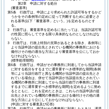
第2章
申請に対する処分
(審査基準)
第5条
行政庁は、申請により求められた許認可等をするかど
うかをその条例等の定めに従って判断するために必要とさ
れる基準
(以下「審査基準」という。)
を定めるものとす
る。
2
行政庁は、審査基準を定めるに当たっては、当該許認可等
の性質に照らしてできる限り具体的なものとしなければな
らない。
3
行政庁は、行政上特別の支障があるときを除き、条例等に
より当該申請の提出先とされている機関の事務所における
備付けその他の適当な方法により審査基準を公にしておか
なければならない。
(標準処理期間)
第6条
行政庁は、申請がその事務所に到達してから当該申請
に対する処分をするまでに通常要すべき標準的な期間
(条例
等により当該行政庁と異なる機関が当該申請の提出先とさ
れている場合は、併せて当該申請が当該提出先とされてい
る機関の事務所に到達してから当該行政庁の事務所に到達
するまでに通常要すべき標準的な期間)
を定めるように努め
るとともに、これを定めたときは、これらの当該申請の提
出先とされている機関の事務所における備付けその他の適
当な方法により公にしておかなければならない。
(申請に対する審査及び応答)
第7条
行政庁は、申請がその事務所に到達したときは、遅滞