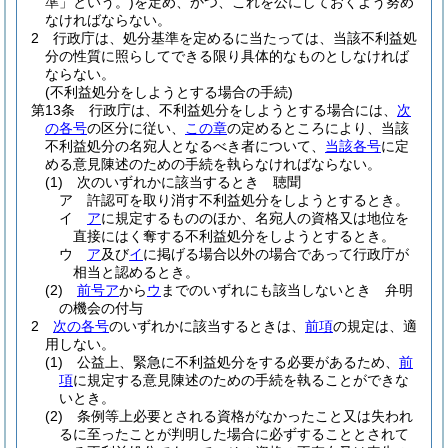
準」という。)
を定め、かつ、これを公にしておくよう努め
なければならない。
2
行政庁は、処分基準を定めるに当たっては、当該不利益処
分の性質に照らしてできる限り具体的なものとしなければ
ならない。
(不利益処分をしようとする場合の手続)
第13条
行政庁は、不利益処分をしようとする場合には、
次
の各号
の区分に従い、
この章
の定めるところにより、当該
不利益処分の名宛人となるべき者について、
当該各号
に定
める意見陳述のための手続を執らなければならない。
(1)
次のいずれかに該当するとき 聴聞
ア
許認可を取り消す不利益処分をしようとするとき。
イ
ア
に規定するもののほか、名宛人の資格又は地位を
直接にはく奪する不利益処分をしようとするとき。
ウ
ア
及び
イ
に掲げる場合以外の場合であって行政庁が
相当と認めるとき。
(2)
前号ア
から
ウ
までのいずれにも該当しないとき 弁明
の機会の付与
2
次の各号
のいずれかに該当するときは、
前項
の規定は、適
用しない。
(1)
公益上、緊急に不利益処分をする必要があるため、
前
項
に規定する意見陳述のための手続を執ることができな
いとき。
(2)
条例等上必要とされる資格がなかったこと又は失われ
るに至ったことが判明した場合に必ずすることとされて