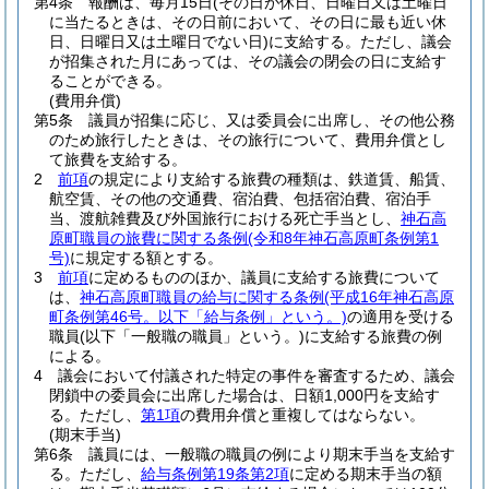
第4条
報酬は、毎月15日
(その日が休日、日曜日又は土曜日
に当たるときは、その日前において、その日に最も近い休
日、日曜日又は土曜日でない日)
に支給する。
ただし、議会
が招集された月にあっては、その議会の閉会の日に支給す
ることができる。
(費用弁償)
第5条
議員が招集に応じ、又は委員会に出席し、その他公務
のため旅行したときは、その旅行について、費用弁償とし
て旅費を支給する。
2
前項
の規定により支給する旅費の種類は、鉄道賃、船賃、
航空賃、その他の交通費、宿泊費、包括宿泊費、宿泊手
当、渡航雑費及び外国旅行における死亡手当とし、
神石高
原町職員の旅費に関する条例
(令和8年神石高原町条例第1
号)
に規定する額とする。
3
前項
に定めるもののほか、議員に支給する旅費について
は、
神石高原町職員の給与に関する条例
(平成16年神石高原
町条例第46号。以下「給与条例」という。)
の適用を受ける
職員
(以下「一般職の職員」という。)
に支給する旅費の例
による。
4
議会において付議された特定の事件を審査するため、議会
閉鎖中の委員会に出席した場合は、日額1,000円を支給す
る。
ただし、
第1項
の費用弁償と重複してはならない。
(期末手当)
第6条
議員には、一般職の職員の例により期末手当を支給す
る。
ただし、
給与条例第19条第2項
に定める期末手当の額