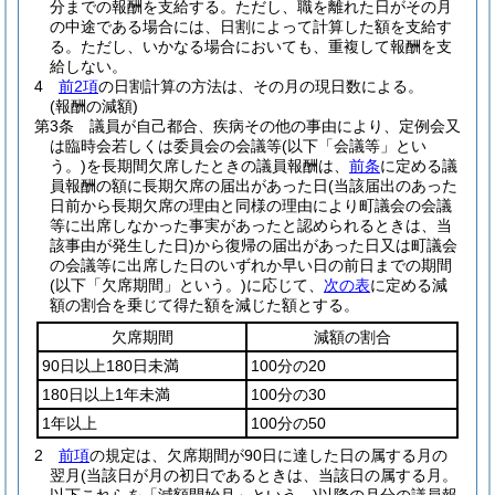
分までの報酬を支給する。
ただし、職を離れた日がその月
の中途である場合には、日割によって計算した額を支給す
る。
ただし、いかなる場合においても、重複して報酬を支
給しない。
4
前2項
の日割計算の方法は、その月の現日数による。
(報酬の減額)
第3条
議員が自己都合、疾病その他の事由により、定例会又
は臨時会若しくは委員会の会議等
(以下「会議等」とい
う。)
を長期間欠席したときの議員報酬は、
前条
に定める議
員報酬の額に長期欠席の届出があった日
(当該届出のあった
日前から長期欠席の理由と同様の理由により町議会の会議
等に出席しなかった事実があったと認められるときは、当
該事由が発生した日)
から復帰の届出があった日又は町議会
の会議等に出席した日のいずれか早い日の前日までの期間
(以下「欠席期間」という。)
に応じて、
次の表
に定める減
額の割合を乗じて得た額を減じた額とする。
欠席期間
減額の割合
90日以上180日未満
100分の20
180日以上1年未満
100分の30
1年以上
100分の50
2
前項
の規定は、欠席期間が90日に達した日の属する月の
翌月
(当該日が月の初日であるときは、当該日の属する月。