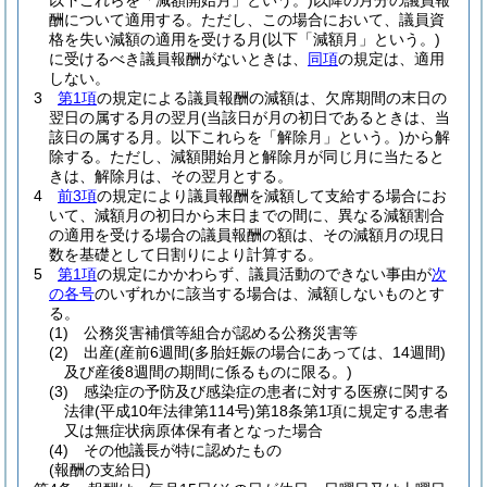
以下これらを「減額開始月」という。)
以降の月分の議員報
酬について適用する。
ただし、この場合において、議員資
格を失い減額の適用を受ける月
(以下「減額月」という。)
に受けるべき議員報酬がないときは、
同項
の規定は、適用
しない。
3
第1項
の規定による議員報酬の減額は、欠席期間の末日の
翌日の属する月の翌月
(当該日が月の初日であるときは、当
該日の属する月。以下これらを「解除月」という。)
から解
除する。
ただし、減額開始月と解除月が同じ月に当たると
きは、解除月は、その翌月とする。
4
前3項
の規定により議員報酬を減額して支給する場合にお
いて、減額月の初日から末日までの間に、異なる減額割合
の適用を受ける場合の議員報酬の額は、その減額月の現日
数を基礎として日割りにより計算する。
5
第1項
の規定にかかわらず、議員活動のできない事由が
次
の各号
のいずれかに該当する場合は、減額しないものとす
る。
(1)
公務災害補償等組合が認める公務災害等
(2)
出産
(産前6週間
(多胎妊娠の場合にあっては、14週間)
及び産後8週間の期間に係るものに限る。)
(3)
感染症の予防及び感染症の患者に対する医療に関する
法律
(平成10年法律第114号)
第18条第1項に規定する患者
又は無症状病原体保有者となった場合
(4)
その他議長が特に認めたもの
(報酬の支給日)