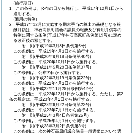
(施行期日)
1
この条例は、公布の日から施行し、平成17年12月1日から
適用する。
(適用の特例)
2
平成17年12月に支給する期末手当の算出の基礎となる報
酬月額は、神石高原町議会の議員の報酬及び費用弁償等の
特例に関する条例
(平成17年神石高原町条例第19号)
に定め
る改正後の額とする。
附
則
(平成19年3月8日
条例第6号)
この条例は、平成19年4月1日から施行する。
附
則
(平成20年9月18日
条例第40号)
この条例は、平成20年10月1日から施行する。
附
則
(平成21年5月28日
条例第37号)
この条例は、公布の日から施行する。
附
則
(平成22年3月19日
条例第22号)
この条例は、平成22年4月1日から施行する。
附
則
(平成22年11月29日
条例第42号)
この条例は、平成22年12月1日から施行する。
ただし、第2
条の規定は、平成23年4月1日から施行する。
附
則
(平成23年6月22日
条例第22号)
この条例は、平成23年7月1日から施行する。
附
則
(平成25年3月4日
条例第25号)
この条例は、平成25年4月1日から施行する。
附
則
(平成28年3月2日
条例第8号)
この条例は、次の神石高原町議会議員一般選挙において選