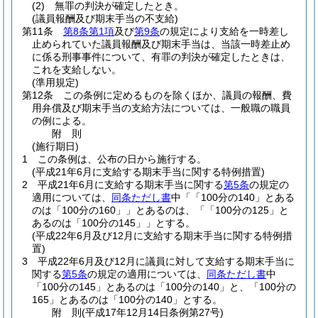
(2)
無罪の判決が確定したとき。
(議員報酬及び期末手当の不支給)
第11条
第8条第1項
及び
第9条
の規定により支給を一時差し
止められていた議員報酬及び期末手当は、当該一時差止め
に係る刑事事件について、有罪の判決が確定したときは、
これを支給しない。
(準用規定)
第12条
この条例に定めるものを除くほか、議員の報酬、費
用弁償及び期末手当の支給方法については、一般職の職員
の例による。
附
則
(施行期日)
1
この条例は、公布の日から施行する。
(平成21年6月に支給する期末手当に関する特例措置)
2
平成21年6月に支給する期末手当に関する
第5条
の規定の
適用については、
同条ただし書
中「「100分の140」とある
のは「100分の160」」とあるのは、「「100分の125」と
あるのは「100分の145」」とする。
(平成22年6月及び12月に支給する期末手当に関する特例措
置)
3
平成22年6月及び12月に議員に対して支給する期末手当に
関する
第5条
の規定の適用については、
同条ただし書
中
「100分の145」とあるのは「100分の140」と、「100分の
165」とあるのは「100分の140」とする。
附
則
(平成17年12月14日
条例第27号)