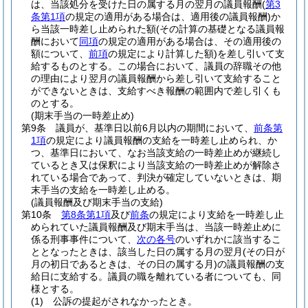
は、当該処分を受けた日の属する月の翌月の議員報酬
(
第3
条第1項
の規定の適用がある場合は、適用後の議員報酬)
か
ら当該一時差し止められた額
(その計算の基礎となる議員報
酬において
同項
の規定の適用がある場合は、その適用後の
額について、
前項
の規定により計算した額)
を差し引いて支
給するものとする。
この場合において、議員の辞職その他
の理由により翌月の議員報酬から差し引いて支給すること
ができないときは、支給すべき報酬の範囲内で差し引くも
のとする。
(期末手当の一時差止め)
第9条
議員が、基準日以前6月以内の期間において、
前条第
1項
の規定により議員報酬の支給を一時差し止められ、か
つ、基準日において、なお当該支給の一時差止めが継続し
ているとき又は保釈により当該支給の一時差止めが解除さ
れている場合であって、判決が確定していないときは、期
末手当の支給を一時差し止める。
(議員報酬及び期末手当の支給)
第10条
第8条第1項
及び
前条
の規定により支給を一時差し止
められていた議員報酬及び期末手当は、当該一時差止めに
係る刑事事件について、
次の各号
のいずれかに該当するこ
ととなったときは、該当した日の属する月の翌月
(その日が
月の初日であるときは、その日の属する月)
の議員報酬の支
給日に支給する。
議員の職を離れている者についても、同
様とする。
(1)
公訴の提起がされなかったとき。