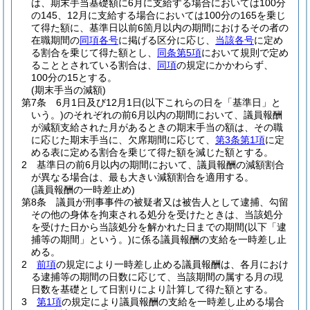
は、期末手当基礎額に6月に支給する場合においては100分
の145、12月に支給する場合においては100分の165を乗じ
て得た額に、基準日以前6箇月以内の期間におけるその者の
在職期間の
同項各号
に掲げる区分に応じ、
当該各号
に定め
る割合を乗じて得た額とし、
同条第5項
において規則で定め
ることとされている割合は、
同項
の規定にかかわらず、
100分の15とする。
(期末手当の減額)
第7条
6月1日及び12月1日
(以下これらの日を「基準日」と
いう。)
のそれぞれの前6月以内の期間において、議員報酬
が減額支給された月があるときの期末手当の額は、その職
に応じた期末手当に、欠席期間に応じて、
第3条第1項
に定
める表に定める割合を乗じて得た額を減じた額とする。
2
基準日の前6月以内の期間において、議員報酬の減額割合
が異なる場合は、最も大きい減額割合を適用する。
(議員報酬の一時差止め)
第8条
議員が刑事事件の被疑者又は被告人として逮捕、勾留
その他の身体を拘束される処分を受けたときは、当該処分
を受けた日から当該処分を解かれた日までの期間
(以下「逮
捕等の期間」という。)
に係る議員報酬の支給を一時差し止
める。
2
前項
の規定により一時差し止める議員報酬は、各月におけ
る逮捕等の期間の日数に応じて、当該期間の属する月の現
日数を基礎として日割りにより計算して得た額とする。
3
第1項
の規定により議員報酬の支給を一時差し止める場合