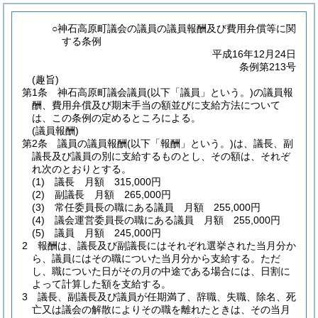
○神石高原町議会の議員の議員報酬及び費用弁償等に関
する条例
平成16年12月24日
条例第213号
(趣旨)
第1条
神石高原町議会議員
(以下「議員」という。)
の議員報
酬、費用弁償及び期末手当の額並びに支給方法について
は、この条例の定めるところによる。
(議員報酬)
第2条
議員の議員報酬
(以下「報酬」という。)
は、議長、副
議長及び議員の別に支給するものとし、その額は、それぞ
れ次のとおりとする。
(1)
議長 月額 315,000円
(2)
副議長 月額 265,000円
(3)
常任委員長の職にある議員 月額 255,000円
(4)
議会運営委員長の職にある議員 月額 255,000円
(5)
議員 月額 245,000円
2
報酬は、議長及び副議長にはそれぞれ選挙された当月分か
ら、議員にはその職についた当月分から支給する。
ただ
し、職についた日がその月の中途である場合には、日割に
よって計算した額を支給する。
3
議長、副議長及び議員が任期満了、辞職、失職、除名、死
亡又は議会の解散によりその職を離れたときは、その当月