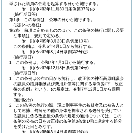
挙された議員の任期を起算する日から施行する。
附
則
(令和2年11月30日
条例第37号)
抄
(施行期日等)
第1条
この条例は、公布の日から施行する。
(規則への委任)
第2条
前項に定めるもののほか、この条例の施行に関し必要
な事項は、規則で定める。
附
則
(令和5年3月23日
条例第19号)
この条例は、令和5年4月1日から施行する。
附
則
(令和7年3月4日
条例第2号)
抄
(施行期日)
1
この条例は、令和7年4月1日から施行する。
附
則
(令和7年12月8日
条例第24号)
(施行期日等)
1
この条例は公布の日から施行し、改正後の神石高原町議会
の議員の議員報酬及び費用弁償等に関する条例
(以下「改正
後の条例」という。)
の規定は、令和7年12月1日から適用
する。
(適用区分)
2
この条例の施行の際、現に刑事事件の被疑者又は被告人と
して逮捕、勾留その他の身体を拘束される処分を受けてい
る議員に係る改正後の条例の規定の適用については、この
条例の公布の日を改正後の条例第8条第1項に規定する処分
を受けた日とみなす。
附
則
(令和8年3月4日
条例第1号)
抄