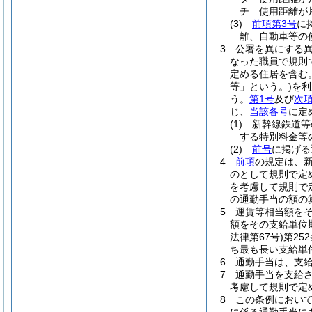
チ
使用距離が片
(3)
前項第3号
に
離、自動車等の
3
公署を異にする
なった職員で規則
定める住居を含む。
等」という。)
を利
う。
第1号
及び
次
じ、
当該各号
に定
(1)
新幹線鉄道等
する特別料金等
(2)
前号
に掲げ
4
前項
の規定は、
のとして規則で定
を考慮して規則で
の通勤手当の額の
5
運賃等相当額を
額をその支給単位
法律第67号)
第25
ち最も長い支給単
6
通勤手当は、支
7
通勤手当を支給
考慮して規則で定
8
この条例におい