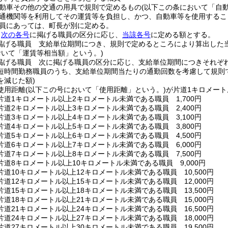
動車その他の交通の用具で規則で定めるもの
(以下この条において「自
通機関等を利用してその運賃等を負担し、かつ、自動車等を使用するこ
員にあっては、町長が別に定める。
、
次の各号
に掲げる職員の区分に応じ、
当該各号
に定める額とする。
掲げる職員 支給単位期間につき、規則で定めるところにより算出した
おいて「運賃等相当額」という。)
掲げる職員 次に掲げる職員の区分に応じ、支給単位期間につきそれぞ
短時間勤務職員のうち、支給単位期間当たりの通勤回数を考慮して規則
を減じた額)
使用距離
(以下この号において「使用距離」という。)
が片道1キロメー
片道1キロメートル以上2キロメートル未満である職員 1,700円
片道2キロメートル以上3キロメートル未満である職員 2,400円
片道3キロメートル以上4キロメートル未満である職員 3,100円
片道4キロメートル以上5キロメートル未満である職員 3,800円
片道5キロメートル以上6キロメートル未満である職員 4,500円
片道6キロメートル以上7キロメートル未満である職員 6,000円
片道7キロメートル以上8キロメートル未満である職員 7,500円
道8キロメートル以上10キロメートル未満である職員 9,000円
道10キロメートル以上12キロメートル未満である職員 10,500円
道12キロメートル以上15キロメートル未満である職員 12,000円
道15キロメートル以上18キロメートル未満である職員 13,500円
道18キロメートル以上21キロメートル未満である職員 15,000円
道21キロメートル以上24キロメートル未満である職員 16,500円
道24キロメートル以上27キロメートル未満である職員 18,000円
道27キロメートル以上30キロメートル未満である職員 19,500円