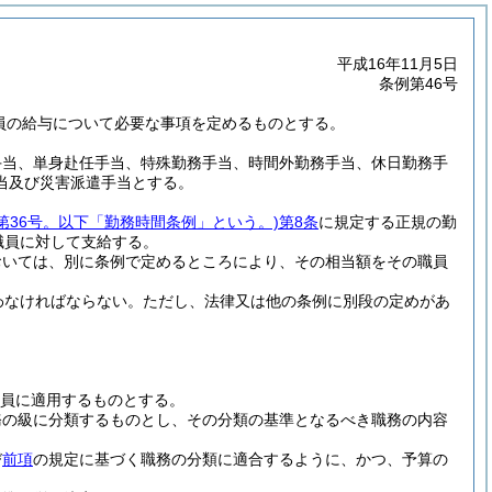
平成16年11月5日
条例第46号
職員の給与について必要な事項を定めるものとする。
手当、単身赴任手当、特殊勤務手当、時間外勤務手当、休日勤務手
当及び災害派遣手当とする。
第36号。以下「勤務時間条例」という。)
第8条
に規定する正規の勤
職員に対して支給する。
おいては、別に条例で定めるところにより、その相当額をその職員
わなければならない。
ただし、法律又は他の条例に別段の定めがあ
員に適用するものとする。
務の級に分類するものとし、その分類の基準となるべき職務の内容
び
前項
の規定に基づく職務の分類に適合するように、かつ、予算の