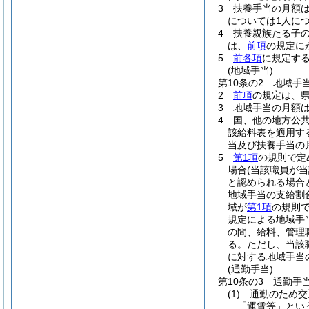
3
扶養手当の月額
については1人につ
4
扶養親族たる子の
は、
前項
の規定に
5
前各項
に規定す
(地域手当)
第10条の2
地域手
2
前項
の規定は、
3
地域手当の月額は
4
国、他の地方公
該給料表を適用す
当及び扶養手当の
5
第1項
の規則で定
場合
(当該職員が
と認められる場合
地域手当の支給割
域が
第1項
の規則
規定による地域手
の間、給料、管理
る。
ただし、当該
に対する地域手当
(通勤手当)
第10条の3
通勤手
(1)
通勤のため交
「運賃等」とい