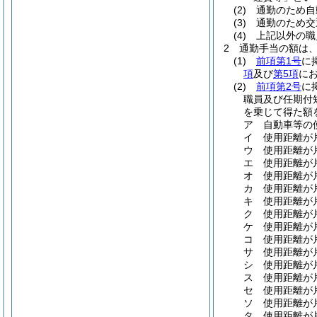
(2)
通勤のため自
(3)
通勤のため交
(4)
上記以外の職
2
通勤手当の額は
(1)
前項第1号
に
項
及び
第5項
に
(2)
前項第2号
に
職員及び任期付
を乗じて得た額
ア
自動車等の
イ
使用距離が
ウ
使用距離が
エ
使用距離が
オ
使用距離が
カ
使用距離が
キ
使用距離が
ク
使用距離が
ケ
使用距離が片
コ
使用距離が片
サ
使用距離が片
シ
使用距離が片
ス
使用距離が片
セ
使用距離が片
ソ
使用距離が片
タ
使用距離が片