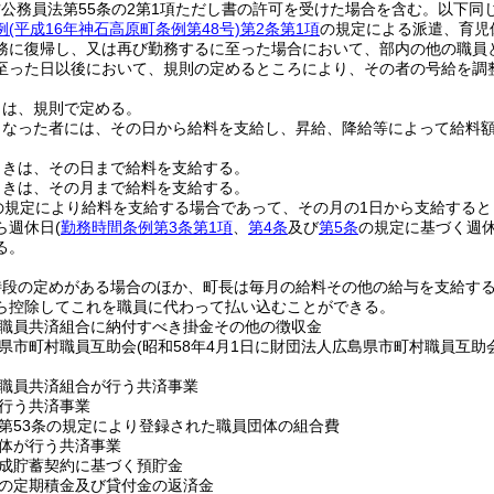
方公務員法第55条の2第1項ただし書の許可を受けた場合を含む。以下同じ
例
(平成16年神石高原町条例第48号)
第2条第1項
の規定による派遣、育児
務に復帰し、又は再び勤務するに至った場合において、部内の他の職員
至った日以後において、規則の定めるところにより、その者の号給を調
日は、規則で定める。
となった者には、その日から給料を支給し、昇給、降給等によって給料
ときは、その日まで給料を支給する。
ときは、その月まで給料を支給する。
の規定により給料を支給する場合であって、その月の1日から支給する
ら週休日
(
勤務時間条例第3条第1項
、
第4条
及び
第5条
の規定に基づく週休
る。
特段の定めがある場合のほか、町長は毎月の給料その他の給与を支給す
ら控除してこれを職員に代わって払い込むことができる。
職員共済組合に納付すべき掛金その他の徴収金
県市町村職員互助会
(昭和58年4月1日に財団法人広島県市町村職員互
職員共済組合が行う共済事業
行う共済事業
第53条の規定により登録された職員団体の組合費
体が行う共済事業
成貯蓄契約に基づく預貯金
の定期積金及び貸付金の返済金