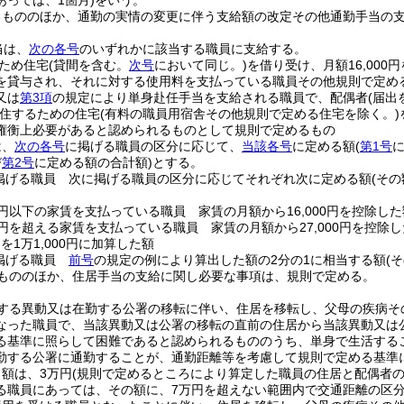
あっては、1箇月)
をいう。
るもののほか、通勤の実情の変更に伴う支給額の改定その他通勤手当の
当は、
次の各号
のいずれかに該当する職員に支給する。
ため住宅
(貸間を含む。
次号
において同じ。)
を借り受け、月額16,000
を貸与され、それに対する使用料を支払っている職員その他規則で定め
又は
第3項
の規定により単身赴任手当を支給される職員で、配偶者
(届
住するための住宅
(有料の職員用宿舎その他規則で定める住宅を除く。)
権衡上必要があると認められるものとして規則で定めるもの
は、
次の各号
に掲げる職員の区分に応じて、
当該各号
に定める額
(
第1号
び
第2号
に定める額の合計額)
とする。
掲げる職員 次に掲げる職員の区分に応じてそれぞれ次に定める額
(そ
00円以下の家賃を支払っている職員 家賃の月額から16,000円を控除した
00円を超える家賃を支払っている職員 家賃の月額から27,000円を控除し
)
を1万1,000円に加算した額
掲げる職員
前号
の規定の例により算出した額の2分の1に相当する額
(
もののほか、住居手当の支給に関し必要な事項は、規則で定める。
する異動又は在勤する公署の移転に伴い、住居を移転し、父母の疾病そ
なった職員で、当該異動又は公署の移転の直前の住居から当該異動又は
る基準に照らして困難であると認められるもののうち、単身で生活する
勤する公署に通勤することが、通勤距離等を考慮して規則で定める基準
額は、3万円
(規則で定めるところにより算定した職員の住居と配偶者
る職員にあっては、その額に、7万円を超えない範囲内で交通距離の区分