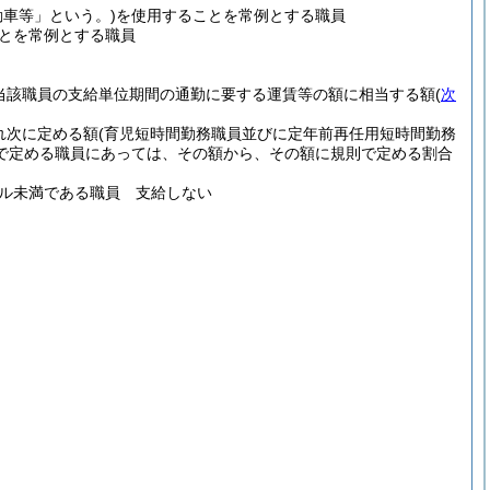
動車等」という。)
を使用することを常例とする職員
とを常例とする職員
当該職員の支給単位期間の通勤に要する運賃等の額に相当する額
(
次
れ次に定める額
(育児短時間勤務職員並びに定年前再任用短時間勤務
で定める職員にあっては、その額から、その額に規則で定める割合
トル未満である職員 支給しない