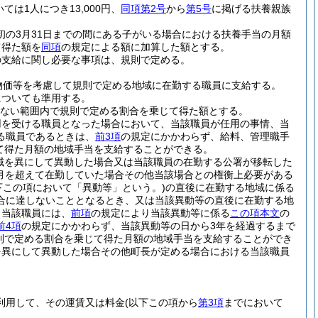
ては1人につき13,000円、
同項第2号
から
第5号
に掲げる扶養親族
初の3月31日までの間にある子がいる場合における扶養手当の月額
て得た額を
同項
の規定による額に加算した額とする。
の支給に関し必要な事項は、規則で定める。
物価等を考慮して規則で定める地域に在勤する職員に支給する。
についても準用する。
えない範囲内で規則で定める割合を乗じて得た額とする。
用を受ける職員となった場合において、当該職員が任用の事情、当
る職員であるときは、
前3項
の規定にかかわらず、給料、管理職手
じて得た月額の地域手当を支給することができる。
域を異にして異動した場合又は当該職員の在勤する公署が移転した
月を超えて在勤していた場合その他当該場合との権衡上必要がある
下この項において「異動等」という。)
の直後に在勤する地域に係る
合に達しないこととなるとき、又は当該異動等の直後に在勤する地
、当該職員には、
前項
の規定により当該異動等に係る
この項本文
の
前4項
の規定にかかわらず、当該異動等の日から3年を経過するまで
規則で定める割合を乗じて得た月額の地域手当を支給することができ
を異にして異動した場合その他町長が定める場合における当該職員
利用して、その運賃又は料金
(以下この項から
第3項
までにおいて