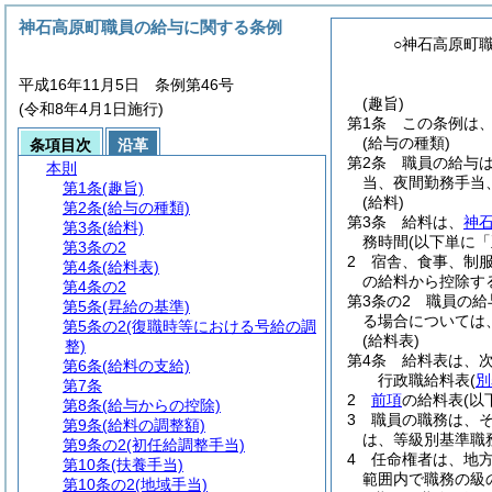
神石高原町職員の給与に関する条例
○神石高原町
平成16年11月5日 条例第46号
(趣旨)
(令和8年4月1日施行)
第1条
この条例は
(給与の種類)
条項目次
沿革
第2条
職員の給与
本則
当、夜間勤務手当
第1条
(趣旨)
(給料)
第2条
(給与の種類)
第3条
給料は、
神
第3条
(給料)
務時間
(以下単に
第3条の2
2
宿舎、食事、制
第4条
(給料表)
の給料から控除す
第4条の2
第3条の2
職員の給
第5条
(昇給の基準)
る場合については
第5条の2
(復職時等における号給の調
(給料表)
整)
第4条
給料表は、
第6条
(給料の支給)
行政職給料表
(
別
第7条
2
前項
の給料表
(以
第8条
(給与からの控除)
3
職員の職務は、
第9条
(給料の調整額)
は、等級別基準職
第9条の2
(初任給調整手当)
4
任命権者は、地
第10条
(扶養手当)
範囲内で職務の級
第10条の2
(地域手当)