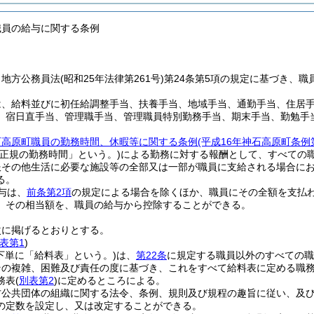
職員の給与に関する条例
、地方公務員法
(昭和25年法律第261号)
第24条第5項の規定に基づき、
は、給料並びに初任給調整手当、扶養手当、地域手当、通勤手当、住居
、宿日直手当、管理職手当、管理職員特別勤務手当、期末手当、勤勉手
石高原町職員の勤務時間、休暇等に関する条例
(平成16年神石高原町条例
「正規の勤務時間」という。)
による勤務に対する報酬として、すべての
服その他生活に必要な施設等の全部又は一部が職員に支給される場合に
る。
与は、
前条第2項
の規定による場合を除くほか、職員にその全額を支払
、その相当額を、職員の給与から控除することができる。
次に掲げるとおりとする。
表第1
)
下単に「給料表」という。)
は、
第22条
に規定する職員以外のすべての職
その複雑、困難及び責任の度に基づき、これをすべて給料表に定める職
務表
(
別表第2
)
に定めるところによる。
方公共団体の組織に関する法令、条例、規則及び規程の趣旨に従い、及
の定数を設定し、又は改定することができる。