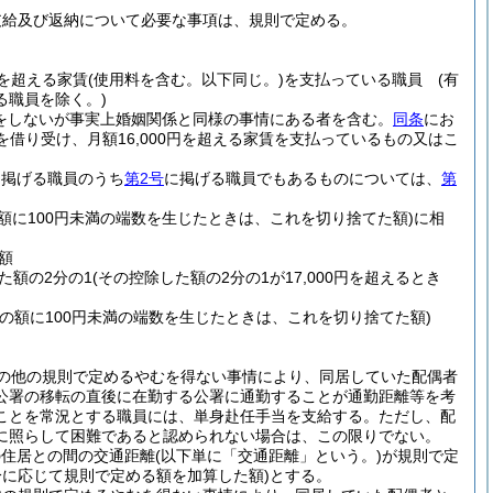
支給及び返納について必要な事項は、規則で定める。
円を超える家賃
(使用料を含む。以下同じ。)
を支払っている職員
(有
る職員を除く。)
出をしないが事実上婚姻関係と同様の事情にある者を含む。
同条
にお
を借り受け、月額16,000円を超える家賃を支払っているもの又はこ
に掲げる職員のうち
第2号
に掲げる職員でもあるものについては、
第
の額に100円未満の端数を生じたときは、これを切り捨てた額)
に相
額
た額の2分の1
(その控除した額の2分の1が17,000円を超えるとき
その額に100円未満の端数を生じたときは、これを切り捨てた額)
の他の規則で定めるやむを得ない事情により、同居していた配偶者
公署の移転の直後に在勤する公署に通勤することが通勤距離等を考
ことを常況とする職員には、単身赴任手当を支給する。
ただし、配
に照らして困難であると認められない場合は、この限りでない。
の住居との間の交通距離
(以下単に「交通距離」という。)
が規則で定
に応じて規則で定める額を加算した額)
とする。