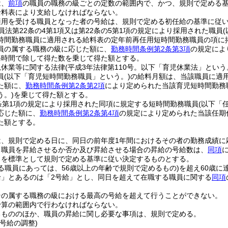
は、
前項
の職員の職務の級ごとの定数の範囲内で、かつ、規則で定める
給料表により支給しなければならない。
適用を受ける職員となった者の号給は、規則で定める初任給の基準に従
員法第22条の4第1項又は第22条の5第1項の規定により採用された職員
時間勤務職員に適用される給料表の定年前再任用短時間勤務職員の項に
員の属する職務の級に応じた額に、
勤務時間条例第2条第3項
の規定によ
務時間で除して得た数を乗じて得た額とする。
児休業等に関する法律
(平成3年法律第110号。以下「育児休業法」という
員
(以下「育児短時間勤務職員」という。)
の給料月額は、当該職員に適
た額に、
勤務時間条例第2条第2項
により定められた当該育児短時間勤務
う。)
を乗じて得た額とする。
条第1項の規定により採用された同項に規定する短時間勤務職員
(以下「
応じた額に、
勤務時間条例第2条第4項
の規定により定められた当該任期
た額とする。
は、規則で定める日に、同日の前年度1年間におけるその者の勤務成績に
り職員を昇給させるか否か及び昇給させる場合の昇給の号給数は、
同項
とを標準として規則で定める基準に従い決定するものとする。
る職員にあっては、56歳以上の年齢で規則で定めるもの)
を超え60歳に
給」とあるのは「2号給」とし、同日を超えて在職する職員に関する
同項
その属する職務の級における最高の号給を超えて行うことができない。
予算の範囲内で行わなければならない。
るもののほか、職員の昇給に関し必要な事項は、規則で定める。
号給の調整)