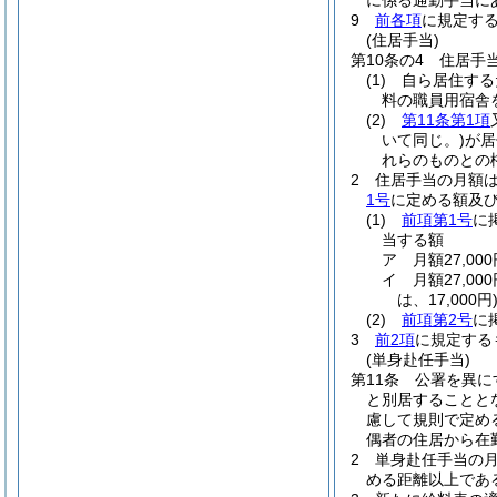
に係る通勤手当に
9
前各項
に規定す
(住居手当)
第10条の4
住居手
(1)
自ら居住する
料の職員用宿舎
(2)
第11条第1項
いて同じ。)
が居
れらのものとの
2
住居手当の月額
1号
に定める額及
(1)
前項第1号
に
当する額
ア
月額27,0
イ
月額27,0
は、17,000円
(2)
前項第2号
に
3
前2項
に規定する
(単身赴任手当)
第11条
公署を異に
と別居することと
慮して規則で定め
偶者の住居から在
2
単身赴任手当の月
める距離以上であ