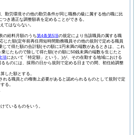
間、勤労環境その他の勤労条件が同じ職務の級に属する他の職に比
につき適正な調整額表を定めることができる。
超えてはならない。
表の給料月額のうち
第4条第5項
の規定により当該職員の属する職
応じた額
(定年前再任用短時間勤務職員その他の規則で定める職員
乗じて得た額の合計額
(その額に1円未満の端数があるときは、これ
を乗じたもので除して得た額
(その額に50銭未満の端数を生じたと
次項
において「特定額」という。)
が、その在勤する地域における
回るものには、採用の日から規則で定める日までの間、初任給調整
換算した額とする。
される職員との権衡上必要があると認められるものとして規則で定
給する。
。
受けているものをいう。