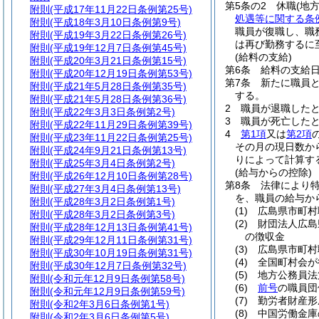
第5条の2
休職
(地
附則
(平成17年11月22日条例第25号)
処遇等に関する条
附則
(平成18年3月10日条例第9号)
職員が復職し、職
附則
(平成19年3月22日条例第26号)
は再び勤務するに
附則
(平成19年12月7日条例第45号)
(給料の支給)
附則
(平成20年3月21日条例第15号)
第6条
給料の支給
附則
(平成20年12月19日条例第53号)
第7条
新たに職員
附則
(平成21年5月28日条例第35号)
する。
附則
(平成21年5月28日条例第36号)
2
職員が退職した
附則
(平成22年3月3日条例第2号)
3
職員が死亡した
附則
(平成22年11月29日条例第39号)
4
第1項
又は
第2項
附則
(平成23年11月22日条例第25号)
その月の現日数か
附則
(平成24年9月21日条例第13号)
りによって計算す
附則
(平成25年3月4日条例第2号)
(給与からの控除)
附則
(平成26年12月10日条例第28号)
第8条
法律により
附則
(平成27年3月4日条例第13号)
を、職員の給与か
附則
(平成28年3月2日条例第1号)
(1)
広島県市町村
附則
(平成28年3月2日条例第3号)
(2)
財団法人広島
附則
(平成28年12月13日条例第41号)
の徴収金
附則
(平成29年12月11日条例第31号)
(3)
広島県市町村
附則
(平成30年10月19日条例第31号)
(4)
全国町村会が
附則
(平成30年12月7日条例第32号)
(5)
地方公務員法
附則
(令和元年12月9日条例第58号)
(6)
前号
の職員団
附則
(令和元年12月9日条例第59号)
(7)
勤労者財産形
附則
(令和2年3月6日条例第1号)
(8)
中国労働金庫
附則
(令和2年3月6日条例第5号)