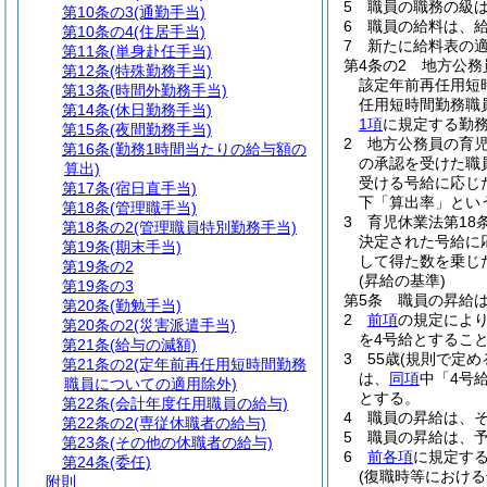
5
職員の職務の級
第10条の3
(通勤手当)
6
職員の給料は、
第10条の4
(住居手当)
7
新たに給料表の
第11条
(単身赴任手当)
第4条の2
地方公務
第12条
(特殊勤務手当)
該定年前再任用短
第13条
(時間外勤務手当)
任用短時間勤務職
第14条
(休日勤務手当)
1項
に規定する勤
第15条
(夜間勤務手当)
2
地方公務員の育
第16条
(勤務1時間当たりの給与額の
の承認を受けた職
算出)
受ける号給に応じ
第17条
(宿日直手当)
下「算出率」とい
第18条
(管理職手当)
3
育児休業法第18
第18条の2
(管理職員特別勤務手当)
決定された号給に
第19条
(期末手当)
して得た数を乗じ
第19条の2
(昇給の基準)
第19条の3
第5条
職員の昇給
第20条
(勤勉手当)
2
前項
の規定によ
第20条の2
(災害派遣手当)
を4号給とするこ
第21条
(給与の減額)
3
55歳
(規則で定め
第21条の2
(定年前再任用短時間勤務
は、
同項
中「4号
職員についての適用除外)
とする。
第22条
(会計年度任用職員の給与)
4
職員の昇給は、
第22条の2
(専従休職者の給与)
5
職員の昇給は、
第23条
(その他の休職者の給与)
6
前各項
に規定す
第24条
(委任)
(復職時等における
附則