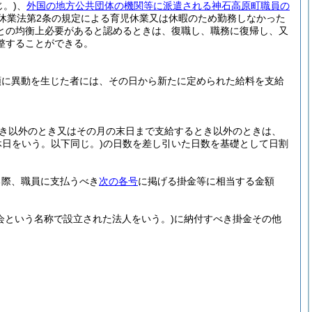
。)
、
外国の地方公共団体の機関等に派遣される神石高原町職員の
休業法第2条の規定による育児休業又は休暇のため勤務しなかった
との均衡上必要があると認めるときは、復職し、職務に復帰し、又
整することができる。
額に異動を生じた者には、その日から新たに定められた給料を支給
とき以外のとき又はその月の末日まで支給するとき以外のときは、
日をいう。以下同じ。)
の日数を差し引いた日数を基礎として日割
る際、職員に支払うべき
次の各号
に掲げる掛金等に相当する金額
助会という名称で設立された法人をいう。)
に納付すべき掛金その他