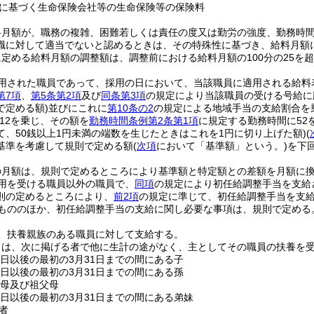
に基づく生命保険会社等の生命保険等の保険料
料月額が、職務の複雑、困難若しくは責任の度又は勤労の強度、勤務時
職に対して適当でないと認めるときは、その特殊性に基づき、給料月額
定める給料月額の調整額は、調整前における給料月額の100分の25を
用された職員であって、採用の日において、当該職員に適用される給料
第7項
、
第5条第2項
及び
同条第3項
の規定により当該職員の受ける号給に
で定める額)
並びにこれに
第10条の2
の規定による地域手当の支給割合を
12を乗じ、その額を
勤務時間条例第2条第1項
に規定する勤務時間に52
て、50銭以上1円未満の端数を生じたときはこれを1円に切り上げた額)
(
基準を考慮して規則で定める額
(
次項
において「基準額」という。)
を下
の月額は、規則で定めるところにより基準額と特定額との差額を月額に
用を受ける職員以外の職員で、
同項
の規定により初任給調整手当を支給
則の定めるところにより、
前2項
の規定に準じて、初任給調整手当を支
もののほか、初任給調整手当の支給に関し必要な事項は、規則で定める
、扶養親族のある職員に対して支給する。
とは、次に掲げる者で他に生計の途がなく、主としてその職員の扶養を
る日以後の最初の3月31日までの間にある子
る日以後の最初の3月31日までの間にある孫
父母及び祖父母
る日以後の最初の3月31日までの間にある弟妹
者