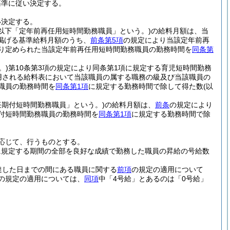
基準に従い決定する。
い決定する。
(以下「定年前再任用短時間勤務職員」という。)
の給料月額は、当
掲げる基準給料月額のうち、
前条第5項
の規定により当該定年前再
り定められた当該定年前再任用短時間勤務職員の勤務時間を
同条第
。)
第10条第3項の規定により同条第1項に規定する育児短時間勤務
用される給料表において当該職員の属する職務の級及び当該職員の
職員の勤務時間を
同条第1項
に規定する勤務時間で除して得た数
(以
任期付短時間勤務職員」という。)
の給料月額は、
前条
の規定により
付短時間勤務職員の勤務時間を
同条第1項
に規定する勤務時間で除
応じて、行うものとする。
に規定する期間の全部を良好な成績で勤務した職員の昇給の号給数
達した日までの間にある職員に関する
前項
の規定の適用について
の規定の適用については、
同項
中「4号給」とあるのは「0号給」