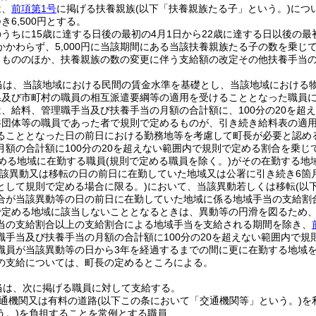
は、
前項第1号
に掲げる扶養親族
(以下「扶養親族たる子」という。)
につい
き6,500円とする。
うちに15歳に達する日後の最初の4月1日から22歳に達する日以後の最
かかわらず、5,000円に当該期間にある当該扶養親族たる子の数を乗じ
るもののほか、扶養親族の数の変更に伴う支給額の改定その他扶養手当
当は、当該地域における民間の賃金水準を基礎とし、当該地域における
県及び市町村の職員の相互派遣要綱等の適用を受けることとなった職員
、給料、管理職手当及び扶養手当の月額の合計額に、100分の20を超
共団体等の職員であった者で規則で定めるものが、引き続き給料表の適
ることとなった日の前日における勤務地等を考慮して町長が必要と認め
月額の合計額に100分の20を超えない範囲内で規則で定める割合を乗
める地域に在勤する職員
(規則で定める職員を除く。)
がその在勤する地
当該異動又は移転の日の前日に在勤していた地域又は公署に引き続き6箇
として規則で定める場合に限る。)
において、当該異動若しくは移転
(以
合が当該異動等の日の前日に在勤していた地域に係る地域手当の支給割
で定める地域に該当しないこととなるときは、異動等の円滑を図るため
当の支給割合以上の支給割合による地域手当を支給される期間を除き、
職手当及び扶養手当の月額の合計額に100分の20を超えない範囲内で
職員が当該異動等の日から3年を経過するまでの間に更に在勤する地域
の支給については、町長の定めるところによる。
当は、次に掲げる職員に対して支給する。
通機関又は有料の道路
(以下この条において「交通機関等」という。)
を
う。)
を負担することを常例とする職員