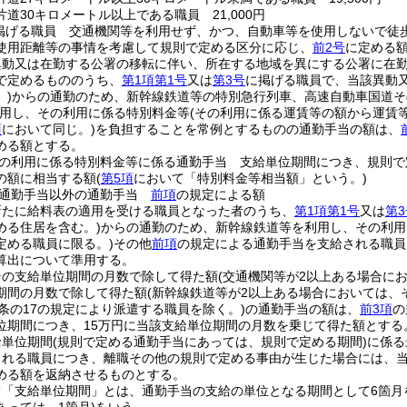
道30キロメートル以上である職員 21,000円
掲げる職員 交通機関等を利用せず、かつ、自動車等を使用しないで徒
使用距離等の事情を考慮して規則で定める区分に応じ、
前2号
に定める
異動又は在勤する公署の移転に伴い、所在する地域を異にする公署に在
で定めるもののうち、
第1項第1号
又は
第3号
に掲げる職員で、当該異動
)
からの通勤のため、新幹線鉄道等の特別急行列車、高速自動車国道そ
用し、その利用に係る特別料金等
(その利用に係る運賃等の額から運賃
項
において同じ。)
を負担することを常例とするものの通勤手当の額は、
める額とする。
の利用に係る特別料金等に係る通勤手当 支給単位期間につき、規則で
の額に相当する額
(
第5項
において「特別料金等相当額」という。)
る通勤手当以外の通勤手当
前項
の規定による額
新たに給料表の適用を受ける職員となった者のうち、
第1項第1号
又は
第3
める住居を含む。)
からの通勤のため、新幹線鉄道等を利用し、その利用
定める職員に限る。)
その他
前項
の規定による通勤手当を支給される職員
算出について準用する。
その支給単位期間の月数で除して得た額
(交通機関等が2以上ある場合に
期間の月数で除して得た額
(新幹線鉄道等が2以上ある場合においては、
2条の17の規定により派遣する職員を除く。)
の通勤手当の額は、
前3項
の
位期間につき、15万円に当該支給単位期間の月数を乗じて得た額とする
給単位期間
(規則で定める通勤手当にあっては、規則で定める期間)
に係る
される職員につき、離職その他の規則で定める事由が生じた場合には、
める額を返納させるものとする。
て「支給単位期間」とは、通勤手当の支給の単位となる期間として6箇月