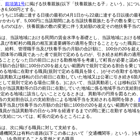
は、
前項第1号
に掲げる扶養親族
(以下「扶養親族たる子」という。)
につい
き6,500円とする。
うちに15歳に達する日後の最初の4月1日から22歳に達する日以後の最
かかわらず、5,000円に当該期間にある当該扶養親族たる子の数を乗じ
るもののほか、扶養親族の数の変更に伴う支給額の改定その他扶養手当
当は、当該地域における民間の賃金水準を基礎とし、当該地域における
県及び市町村の職員の相互派遣要綱等の適用を受けることとなった職員
、給料、管理職手当及び扶養手当の月額の合計額に、100分の20を超
共団体等の職員であった者で規則で定めるものが、引き続き給料表の適
ることとなった日の前日における勤務地等を考慮して町長が必要と認め
月額の合計額に100分の20を超えない範囲内で規則で定める割合を乗
める地域に在勤する職員
(規則で定める職員を除く。)
がその在勤する地
当該異動又は移転の日の前日に在勤していた地域又は公署に引き続き6箇
として規則で定める場合に限る。)
において、当該異動若しくは移転
(以
合が当該異動等の日の前日に在勤していた地域に係る地域手当の支給割
で定める地域に該当しないこととなるときは、異動等の円滑を図るため
当の支給割合以上の支給割合による地域手当を支給される期間を除き、
職手当及び扶養手当の月額の合計額に100分の20を超えない範囲内で
職員が当該異動等の日から3年を経過するまでの間に更に在勤する地域
の支給については、町長の定めるところによる。
当は、次に掲げる職員に対して支給する。
通機関又は有料の道路
(以下この条において「交通機関等」という。)
を
う。)
を負担することを常例とする職員