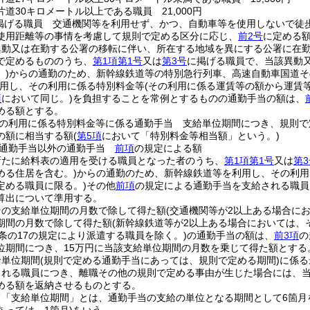
道30キロメートル以上である職員 21,000円
掲げる職員 交通機関等を利用せず、かつ、自動車等を使用しないで徒
使用距離等の事情を考慮して規則で定める区分に応じ、
前2号
に定める
異動又は在勤する公署の移転に伴い、所在する地域を異にする公署に在
で定めるもののうち、
第1項第1号
又は
第3号
に掲げる職員で、当該異動
)
からの通勤のため、新幹線鉄道等の特別急行列車、高速自動車国道そ
用し、その利用に係る特別料金等
(その利用に係る運賃等の額から運賃
項
において同じ。)
を負担することを常例とするものの通勤手当の額は、
める額とする。
の利用に係る特別料金等に係る通勤手当 支給単位期間につき、規則で
の額に相当する額
(
第5項
において「特別料金等相当額」という。)
る通勤手当以外の通勤手当
前項
の規定による額
新たに給料表の適用を受ける職員となった者のうち、
第1項第1号
又は
第3
める住居を含む。)
からの通勤のため、新幹線鉄道等を利用し、その利用
定める職員に限る。)
その他
前項
の規定による通勤手当を支給される職員
算出について準用する。
その支給単位期間の月数で除して得た額
(交通機関等が2以上ある場合に
期間の月数で除して得た額
(新幹線鉄道等が2以上ある場合においては、
2条の17の規定により派遣する職員を除く。)
の通勤手当の額は、
前3項
の
位期間につき、15万円に当該支給単位期間の月数を乗じて得た額とする
給単位期間
(規則で定める通勤手当にあっては、規則で定める期間)
に係る
される職員につき、離職その他の規則で定める事由が生じた場合には、
める額を返納させるものとする。
て「支給単位期間」とは、通勤手当の支給の単位となる期間として6箇月