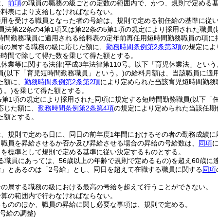
は、
前項
の職員の職務の級ごとの定数の範囲内で、かつ、規則で定める
給料表により支給しなければならない。
適用を受ける職員となった者の号給は、規則で定める初任給の基準に従
員法第22条の4第1項又は第22条の5第1項の規定により採用された職員
時間勤務職員に適用される給料表の定年前再任用短時間勤務職員の項に
員の属する職務の級に応じた額に、
勤務時間条例第2条第3項
の規定によ
務時間で除して得た数を乗じて得た額とする。
児休業等に関する法律
(平成3年法律第110号。以下「育児休業法」という
員
(以下「育児短時間勤務職員」という。)
の給料月額は、当該職員に適
た額に、
勤務時間条例第2条第2項
により定められた当該育児短時間勤務
う。)
を乗じて得た額とする。
条第1項の規定により採用された同項に規定する短時間勤務職員
(以下「
応じた額に、
勤務時間条例第2条第4項
の規定により定められた当該任期
た額とする。
は、規則で定める日に、同日の前年度1年間におけるその者の勤務成績に
り職員を昇給させるか否か及び昇給させる場合の昇給の号給数は、
同項
とを標準として規則で定める基準に従い決定するものとする。
る職員にあっては、56歳以上の年齢で規則で定めるもの)
を超え60歳に
給」とあるのは「2号給」とし、同日を超えて在職する職員に関する
同項
その属する職務の級における最高の号給を超えて行うことができない。
予算の範囲内で行わなければならない。
るもののほか、職員の昇給に関し必要な事項は、規則で定める。
号給の調整)