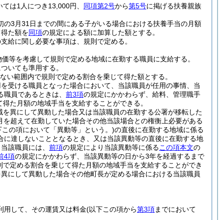
ては1人につき13,000円、
同項第2号
から
第5号
に掲げる扶養親族
初の3月31日までの間にある子がいる場合における扶養手当の月額
て得た額を
同項
の規定による額に加算した額とする。
の支給に関し必要な事項は、規則で定める。
物価等を考慮して規則で定める地域に在勤する職員に支給する。
についても準用する。
えない範囲内で規則で定める割合を乗じて得た額とする。
用を受ける職員となった場合において、当該職員が任用の事情、当
る職員であるときは、
前3項
の規定にかかわらず、給料、管理職手
じて得た月額の地域手当を支給することができる。
域を異にして異動した場合又は当該職員の在勤する公署が移転した
月を超えて在勤していた場合その他当該場合との権衡上必要がある
下この項において「異動等」という。)
の直後に在勤する地域に係る
合に達しないこととなるとき、又は当該異動等の直後に在勤する地
、当該職員には、
前項
の規定により当該異動等に係る
この項本文
の
前4項
の規定にかかわらず、当該異動等の日から3年を経過するまで
規則で定める割合を乗じて得た月額の地域手当を支給することができ
を異にして異動した場合その他町長が定める場合における当該職員
利用して、その運賃又は料金
(以下この項から
第3項
までにおいて