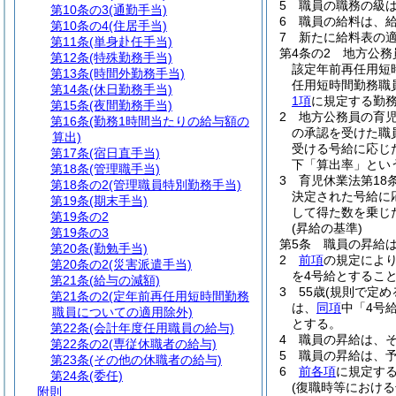
5
職員の職務の級
第10条の3
(通勤手当)
6
職員の給料は、
第10条の4
(住居手当)
7
新たに給料表の
第11条
(単身赴任手当)
第4条の2
地方公務
第12条
(特殊勤務手当)
該定年前再任用短
第13条
(時間外勤務手当)
任用短時間勤務職
第14条
(休日勤務手当)
1項
に規定する勤
第15条
(夜間勤務手当)
2
地方公務員の育
第16条
(勤務1時間当たりの給与額の
の承認を受けた職
算出)
受ける号給に応じ
第17条
(宿日直手当)
下「算出率」とい
第18条
(管理職手当)
3
育児休業法第18
第18条の2
(管理職員特別勤務手当)
決定された号給に
第19条
(期末手当)
して得た数を乗じ
第19条の2
(昇給の基準)
第19条の3
第5条
職員の昇給
第20条
(勤勉手当)
2
前項
の規定によ
第20条の2
(災害派遣手当)
を4号給とするこ
第21条
(給与の減額)
3
55歳
(規則で定め
第21条の2
(定年前再任用短時間勤務
は、
同項
中「4号
職員についての適用除外)
とする。
第22条
(会計年度任用職員の給与)
4
職員の昇給は、
第22条の2
(専従休職者の給与)
5
職員の昇給は、
第23条
(その他の休職者の給与)
6
前各項
に規定す
第24条
(委任)
(復職時等における
附則