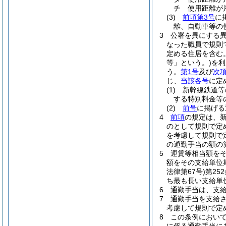
チ
使用距離が片
(3)
前項第3号
に
離、自動車等の
3
公署を異にする
なった職員で規則
定める住居を含む。
等」という。)
を利
う。
第1号
及び
次
じ、
当該各号
に定
(1)
新幹線鉄道等
する特別料金等
(2)
前号
に掲げ
4
前項
の規定は、
のとして規則で定
を考慮して規則で
の通勤手当の額の
5
運賃等相当額を
額をその支給単位
法律第67号)
第25
ち最も長い支給単
6
通勤手当は、支
7
通勤手当を支給
考慮して規則で定
8
この条例におい