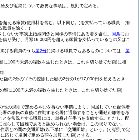
支給及び返納について必要な事項は、規則で定める。
円を超える家賃
(使用料を含む。以下同じ。)
を支払っている職員
(有
る職員を除く。)
出をしないが事実上婚姻関係と同様の事情にある者を含む。
同条
にお
を借り受け、月額16,000円を超える家賃を支払っているもの又はこ
に掲げる職員のうち
第2号
に掲げる職員でもあるものについては、
第
の額に100円未満の端数を生じたときは、これを切り捨てた額)
に相
額
た額の2分の1
(その控除した額の2分の1が17,000円を超えるとき
その額に100円未満の端数を生じたときは、これを切り捨てた額)
の他の規則で定めるやむを得ない事情により、同居していた配偶者
公署の移転の直後に在勤する公署に通勤することが通勤距離等を考
ことを常況とする職員には、単身赴任手当を支給する。
ただし、配
に照らして困難であると認められない場合は、この限りでない。
の住居との間の交通距離
(以下単に「交通距離」という。)
が規則で定
に応じて規則で定める額を加算した額)
とする。