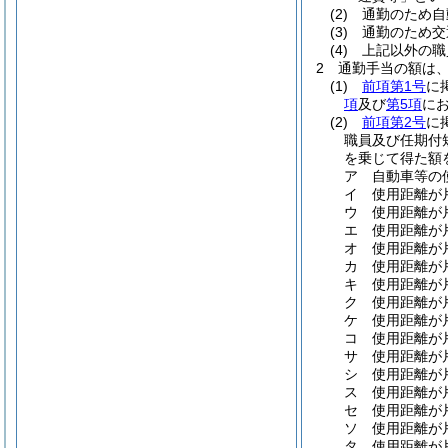
(2)
通勤のため自
(3)
通勤のため交
(4)
上記以外の職
2
通勤手当の額は
(1)
前項第1号
に
項
及び
第5項
に
(2)
前項第2号
に
職員及び任期付
を乗じて得た額
ア
自動車等の
イ
使用距離が
ウ
使用距離が
エ
使用距離が
オ
使用距離が
カ
使用距離が
キ
使用距離が
ク
使用距離が
ケ
使用距離が片
コ
使用距離が片
サ
使用距離が片
シ
使用距離が片
ス
使用距離が片
セ
使用距離が片
ソ
使用距離が片
タ
使用距離が片