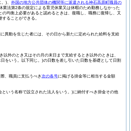
。)
、
外国の地方公共団体の機関等に派遣される神石高原町職員の
休業法第2条の規定による育児休業又は休暇のため勤務しなかった
との均衡上必要があると認めるときは、復職し、職務に復帰し、又
整することができる。
額に異動を生じた者には、その日から新たに定められた給料を支給
とき以外のとき又はその月の末日まで支給するとき以外のときは、
日をいう。以下同じ。)
の日数を差し引いた日数を基礎として日割
る際、職員に支払うべき
次の各号
に掲げる掛金等に相当する金額
助会という名称で設立された法人をいう。)
に納付すべき掛金その他