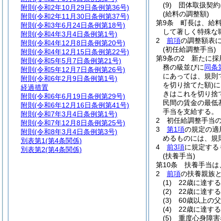
(9)
団体取扱契約
附則
(令和2年10月29日条例第36号)
(給料の調整額)
附則
(令和2年11月30日条例第37号)
第9条
町長は、給
附則
(令和3年6月24日条例第18号)
して著しく特殊な
附則
(令和4年3月4日条例第1号)
2
前項
の調整額表に
附則
(令和4年12月8日条例第20号)
(初任給調整手当)
附則
(令和4年12月15日条例第22号)
第9条の2
新たに採
附則
(令和5年5月7日条例第21号)
務の級並びに
同条
附則
(令和5年12月7日条例第26号)
にあっては、規則
附則
(令和6年2月9日条例第1号)
を切り捨てた額)
に
経過措置
きはこれを切り捨
附則
(令和6年6月19日条例第29号)
民間の賃金の最低
附則
(令和6年12月16日条例第41号)
手当を支給する。
附則
(令和7年3月4日条例第1号)
2
初任給調整手当
附則
(令和7年12月8日条例第25号)
3
第1項
の規定の適
附則
(令和8年3月4日条例第3号)
めるものには、規
別表第1
(第4条関係)
4
前3項
に規定する
別表第2
(第4条関係)
(扶養手当)
第10条
扶養手当は
2
前項
の扶養親族
(1)
22歳に達す
(2)
22歳に達す
(3)
60歳以上の
(4)
22歳に達す
(5)
重度心身障害