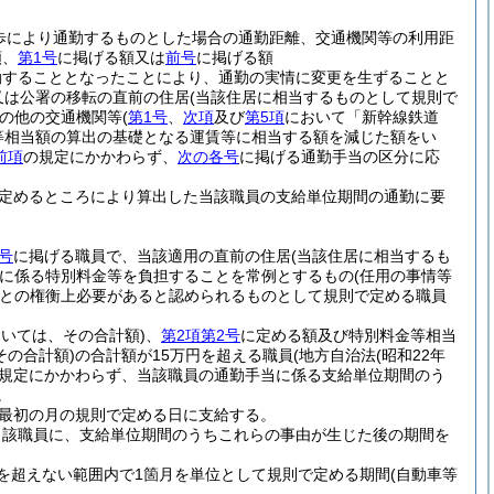
歩により通勤するものとした場合の通勤距離、交通機関等の利用距
額、
第1号
に掲げる額又は
前号
に掲げる額
勤することとなったことにより、通勤の実情に変更を生ずることと
又は公署の移転の直前の住居
(当該住居に相当するものとして規則で
の他の交通機関等
(
第1号
、
次項
及び
第5項
において「新幹線鉄道
等相当額の算出の基礎となる運賃等に相当する額を減じた額をい
前項
の規定にかかわらず、
次の各号
に掲げる通勤手当の区分に応
定めるところにより算出した当該職員の支給単位期間の通勤に要
号
に掲げる職員で、当該適用の直前の住居
(当該住居に相当するも
に係る特別料金等を負担することを常例とするもの
(任用の事情等
との権衡上必要があると認められるものとして規則で定める職員
おいては、その合計額)
、
第2項第2号
に定める額及び特別料金等相当
その合計額)
の合計額が15万円を超える職員
(地方自治法
(昭和22年
規定にかかわらず、当該職員の通勤手当に係る支給単位期間のう
。
最初の月の規則で定める日に支給する。
当該職員に、支給単位期間のうちこれらの事由が生じた後の期間を
を超えない範囲内で1箇月を単位として規則で定める期間
(自動車等