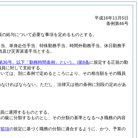
平成16年11月5日
条例第46号
職員の給与について必要な事項を定めるものとする。
手当、単身赴任手当、特殊勤務手当、時間外勤務手当、休日勤務手
当及び災害派遣手当とする。
第36号。以下「勤務時間条例」という。)
第8条
に規定する正規の勤
職員に対して支給する。
おいては、別に条例で定めるところにより、その相当額をその職員
わなければならない。
ただし、法律又は他の条例に別段の定めがあ
員に適用するものとする。
務の級に分類するものとし、その分類の基準となるべき職務の内容
び
前項
の規定に基づく職務の分類に適合するように、かつ、予算の