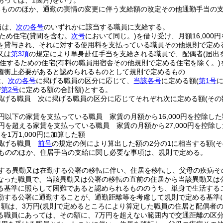
あっては、1箇月)
をいう。
るもののほか、通勤の実情の変更に伴う支給額の改定その他通勤手当の
当は、
次の各号
のいずれかに該当する職員に支給する。
ため住宅
(貸間を含む。
次号
において同じ。)
を借り受け、月額16,000
を貸与され、それに対する使用料を支払っている職員その他規則で定め
又は
第3項
の規定により単身赴任手当を支給される職員で、配偶者
(届
住するための住宅
(有料の職員用宿舎その他規則で定める住宅を除く。)
権衡上必要があると認められるものとして規則で定めるもの
は、
次の各号
に掲げる職員の区分に応じて、
当該各号
に定める額
(
第1号
び
第2号
に定める額の合計額)
とする。
掲げる職員 次に掲げる職員の区分に応じてそれぞれ次に定める額
(そ
00円以下の家賃を支払っている職員 家賃の月額から16,000円を控除した
00円を超える家賃を支払っている職員 家賃の月額から27,000円を控除し
)
を1万1,000円に加算した額
掲げる職員
前号
の規定の例により算出した額の2分の1に相当する額
(
もののほか、住居手当の支給に関し必要な事項は、規則で定める。
する異動又は在勤する公署の移転に伴い、住居を移転し、父母の疾病そ
なった職員で、当該異動又は公署の移転の直前の住居から当該異動又は
る基準に照らして困難であると認められるもののうち、単身で生活する
勤する公署に通勤することが、通勤距離等を考慮して規則で定める基準
額は、3万円
(規則で定めるところにより算定した職員の住居と配偶者
る職員にあっては、その額に、7万円を超えない範囲内で交通距離の区分