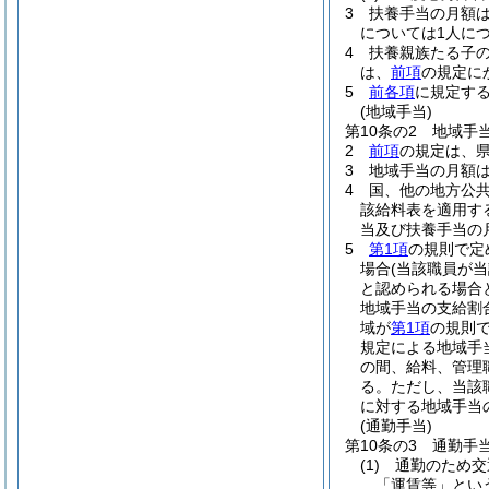
3
扶養手当の月額
については1人につ
4
扶養親族たる子の
は、
前項
の規定に
5
前各項
に規定す
(地域手当)
第10条の2
地域手
2
前項
の規定は、
3
地域手当の月額は
4
国、他の地方公
該給料表を適用す
当及び扶養手当の
5
第1項
の規則で定
場合
(当該職員が
と認められる場合
地域手当の支給割
域が
第1項
の規則
規定による地域手
の間、給料、管理
る。
ただし、当該
に対する地域手当
(通勤手当)
第10条の3
通勤手
(1)
通勤のため交
「運賃等」とい