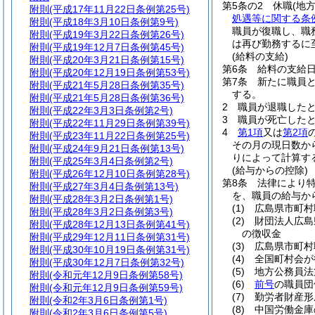
第5条の2
休職
(地
附則
(平成17年11月22日条例第25号)
処遇等に関する条
附則
(平成18年3月10日条例第9号)
職員が復職し、職
附則
(平成19年3月22日条例第26号)
は再び勤務するに
附則
(平成19年12月7日条例第45号)
(給料の支給)
附則
(平成20年3月21日条例第15号)
第6条
給料の支給
附則
(平成20年12月19日条例第53号)
第7条
新たに職員
附則
(平成21年5月28日条例第35号)
する。
附則
(平成21年5月28日条例第36号)
2
職員が退職した
附則
(平成22年3月3日条例第2号)
3
職員が死亡した
附則
(平成22年11月29日条例第39号)
4
第1項
又は
第2項
附則
(平成23年11月22日条例第25号)
その月の現日数か
附則
(平成24年9月21日条例第13号)
りによって計算す
附則
(平成25年3月4日条例第2号)
(給与からの控除)
附則
(平成26年12月10日条例第28号)
第8条
法律により
附則
(平成27年3月4日条例第13号)
を、職員の給与か
附則
(平成28年3月2日条例第1号)
(1)
広島県市町村
附則
(平成28年3月2日条例第3号)
(2)
財団法人広島
附則
(平成28年12月13日条例第41号)
の徴収金
附則
(平成29年12月11日条例第31号)
(3)
広島県市町村
附則
(平成30年10月19日条例第31号)
(4)
全国町村会が
附則
(平成30年12月7日条例第32号)
(5)
地方公務員法
附則
(令和元年12月9日条例第58号)
(6)
前号
の職員団
附則
(令和元年12月9日条例第59号)
(7)
勤労者財産形
附則
(令和2年3月6日条例第1号)
(8)
中国労働金庫
附則
(令和2年3月6日条例第5号)