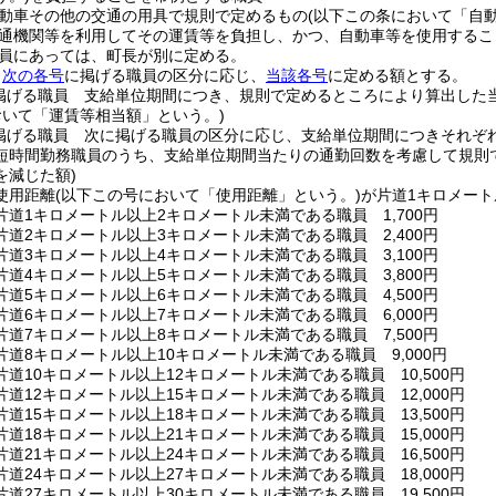
動車その他の交通の用具で規則で定めるもの
(以下この条において「自
通機関等を利用してその運賃等を負担し、かつ、自動車等を使用するこ
員にあっては、町長が別に定める。
、
次の各号
に掲げる職員の区分に応じ、
当該各号
に定める額とする。
掲げる職員 支給単位期間につき、規則で定めるところにより算出した
おいて「運賃等相当額」という。)
掲げる職員 次に掲げる職員の区分に応じ、支給単位期間につきそれぞ
短時間勤務職員のうち、支給単位期間当たりの通勤回数を考慮して規則
を減じた額)
使用距離
(以下この号において「使用距離」という。)
が片道1キロメー
片道1キロメートル以上2キロメートル未満である職員 1,700円
片道2キロメートル以上3キロメートル未満である職員 2,400円
片道3キロメートル以上4キロメートル未満である職員 3,100円
片道4キロメートル以上5キロメートル未満である職員 3,800円
片道5キロメートル以上6キロメートル未満である職員 4,500円
片道6キロメートル以上7キロメートル未満である職員 6,000円
片道7キロメートル以上8キロメートル未満である職員 7,500円
道8キロメートル以上10キロメートル未満である職員 9,000円
道10キロメートル以上12キロメートル未満である職員 10,500円
道12キロメートル以上15キロメートル未満である職員 12,000円
道15キロメートル以上18キロメートル未満である職員 13,500円
道18キロメートル以上21キロメートル未満である職員 15,000円
道21キロメートル以上24キロメートル未満である職員 16,500円
道24キロメートル以上27キロメートル未満である職員 18,000円
道27キロメートル以上30キロメートル未満である職員 19,500円