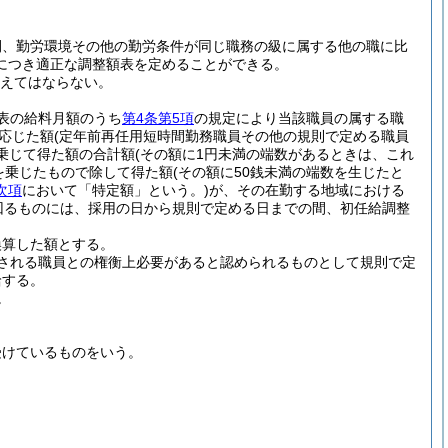
間、勤労環境その他の勤労条件が同じ職務の級に属する他の職に比
につき適正な調整額表を定めることができる。
超えてはならない。
表の給料月額のうち
第4条第5項
の規定により当該職員の属する職
応じた額
(定年前再任用短時間勤務職員その他の規則で定める職員
乗じて得た額の合計額
(その額に1円未満の端数があるときは、これ
を乗じたもので除して得た額
(その額に50銭未満の端数を生じたと
次項
において「特定額」という。)
が、その在勤する地域における
回るものには、採用の日から規則で定める日までの間、初任給調整
換算した額とする。
される職員との権衡上必要があると認められるものとして規則で定
給する。
。
受けているものをいう。