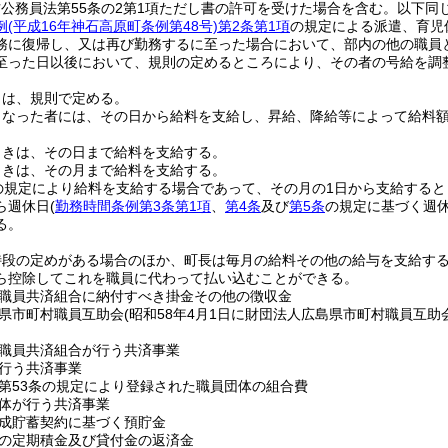
方公務員法第55条の2第1項ただし書の許可を受けた場合を含む。以下同じ
例
(平成16年神石高原町条例第48号)
第2条第1項
の規定による派遣、育児
務に復帰し、又は再び勤務するに至った場合において、部内の他の職員
至った日以後において、規則の定めるところにより、その者の号給を調
日は、規則で定める。
となった者には、その日から給料を支給し、昇給、降給等によって給料
ときは、その日まで給料を支給する。
ときは、その月まで給料を支給する。
の規定により給料を支給する場合であって、その月の1日から支給する
ら週休日
(
勤務時間条例第3条第1項
、
第4条
及び
第5条
の規定に基づく週休
る。
特段の定めがある場合のほか、町長は毎月の給料その他の給与を支給す
ら控除してこれを職員に代わって払い込むことができる。
職員共済組合に納付すべき掛金その他の徴収金
県市町村職員互助会
(昭和58年4月1日に財団法人広島県市町村職員互
職員共済組合が行う共済事業
行う共済事業
第53条の規定により登録された職員団体の組合費
体が行う共済事業
成貯蓄契約に基づく預貯金
の定期積金及び貸付金の返済金