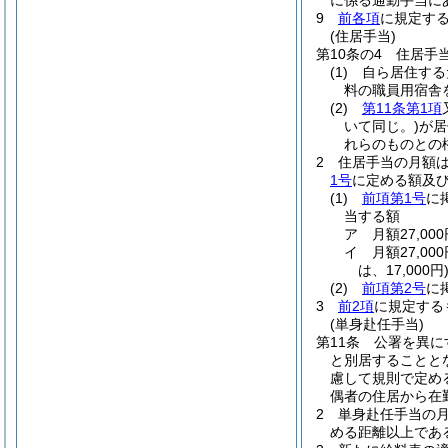
に係る通勤手当に
9
前各項
に規定す
(住居手当)
第10条の4
住居手
(1)
自ら居住する
料の職員用宿舎
(2)
第11条第1項
いて同じ。)
が居
れらのものとの
2
住居手当の月額
1号
に定める額及
(1)
前項第1号
に
当する額
ア
月額27,0
イ
月額27,0
は、17,000円
(2)
前項第2号
に
3
前2項
に規定する
(単身赴任手当)
第11条
公署を異に
と別居することと
慮して規則で定め
偶者の住居から在
2
単身赴任手当の月
める距離以上であ