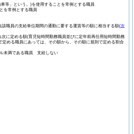
動車等」という。)
を使用することを常例とする職員
とを常例とする職員
当該職員の支給単位期間の通勤に要する運賃等の額に相当する額
(
次
れ次に定める額
(育児短時間勤務職員並びに定年前再任用短時間勤務
で定める職員にあっては、その額から、その額に規則で定める割合
トル未満である職員 支給しない