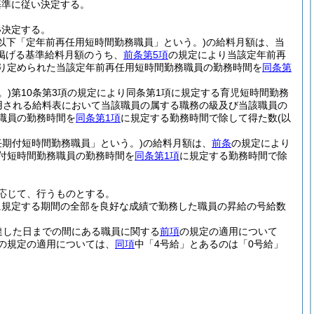
基準に従い決定する。
い決定する。
(以下「定年前再任用短時間勤務職員」という。)
の給料月額は、当
掲げる基準給料月額のうち、
前条第5項
の規定により当該定年前再
り定められた当該定年前再任用短時間勤務職員の勤務時間を
同条第
。)
第10条第3項の規定により同条第1項に規定する育児短時間勤務
用される給料表において当該職員の属する職務の級及び当該職員の
職員の勤務時間を
同条第1項
に規定する勤務時間で除して得た数
(以
任期付短時間勤務職員」という。)
の給料月額は、
前条
の規定により
付短時間勤務職員の勤務時間を
同条第1項
に規定する勤務時間で除
応じて、行うものとする。
に規定する期間の全部を良好な成績で勤務した職員の昇給の号給数
達した日までの間にある職員に関する
前項
の規定の適用について
の規定の適用については、
同項
中「4号給」とあるのは「0号給」