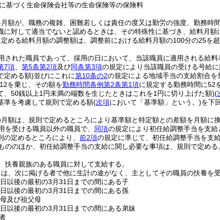
に基づく生命保険会社等の生命保険等の保険料
料月額が、職務の複雑、困難若しくは責任の度又は勤労の強度、勤務時
職に対して適当でないと認めるときは、その特殊性に基づき、給料月額
定める給料月額の調整額は、調整前における給料月額の100分の25を
用された職員であって、採用の日において、当該職員に適用される給料
第7項
、
第5条第2項
及び
同条第3項
の規定により当該職員の受ける号給に
で定める額)
並びにこれに
第10条の2
の規定による地域手当の支給割合を
12を乗じ、その額を
勤務時間条例第2条第1項
に規定する勤務時間に52
て、50銭以上1円未満の端数を生じたときはこれを1円に切り上げた額)
(
基準を考慮して規則で定める額
(
次項
において「基準額」という。)
を下
の月額は、規則で定めるところにより基準額と特定額との差額を月額に
用を受ける職員以外の職員で、
同項
の規定により初任給調整手当を支給
則の定めるところにより、
前2項
の規定に準じて、初任給調整手当を支
もののほか、初任給調整手当の支給に関し必要な事項は、規則で定める
、扶養親族のある職員に対して支給する。
とは、次に掲げる者で他に生計の途がなく、主としてその職員の扶養を
る日以後の最初の3月31日までの間にある子
る日以後の最初の3月31日までの間にある孫
父母及び祖父母
る日以後の最初の3月31日までの間にある弟妹
者