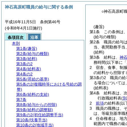
神石高原町職員の給与に関する条例
○神石高原町
平成16年11月5日 条例第46号
(趣旨)
(令和8年4月1日施行)
第1条
この条例は
(給与の種類)
条項目次
沿革
第2条
職員の給与
本則
当、夜間勤務手当
第1条
(趣旨)
(給料)
第2条
(給与の種類)
第3条
給料は、
神
第3条
(給料)
務時間
(以下単に
第3条の2
2
宿舎、食事、制
第4条
(給料表)
の給料から控除す
第4条の2
第3条の2
職員の給
第5条
(昇給の基準)
る場合については
第5条の2
(復職時等における号給の調
(給料表)
整)
第4条
給料表は、
第6条
(給料の支給)
行政職給料表
(
別
第7条
2
前項
の給料表
(以
第8条
(給与からの控除)
3
職員の職務は、
第9条
(給料の調整額)
は、等級別基準職
第9条の2
(初任給調整手当)
4
任命権者は、地
第10条
(扶養手当)
範囲内で職務の級
第10条の2
(地域手当)