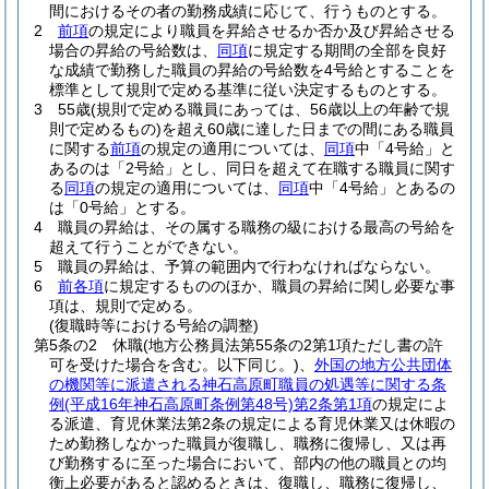
間におけるその者の勤務成績に応じて、行うものとする。
2
前項
の規定により職員を昇給させるか否か及び昇給させる
場合の昇給の号給数は、
同項
に規定する期間の全部を良好
な成績で勤務した職員の昇給の号給数を4号給とすることを
標準として規則で定める基準に従い決定するものとする。
3
55歳
(規則で定める職員にあっては、56歳以上の年齢で規
則で定めるもの)
を超え60歳に達した日までの間にある職員
に関する
前項
の規定の適用については、
同項
中「4号給」と
あるのは「2号給」とし、同日を超えて在職する職員に関す
る
同項
の規定の適用については、
同項
中「4号給」とあるの
は「0号給」とする。
4
職員の昇給は、その属する職務の級における最高の号給を
超えて行うことができない。
5
職員の昇給は、予算の範囲内で行わなければならない。
6
前各項
に規定するもののほか、職員の昇給に関し必要な事
項は、規則で定める。
(復職時等における号給の調整)
第5条の2
休職
(地方公務員法第55条の2第1項ただし書の許
可を受けた場合を含む。以下同じ。)
、
外国の地方公共団体
の機関等に派遣される神石高原町職員の処遇等に関する条
例
(平成16年神石高原町条例第48号)
第2条第1項
の規定によ
る派遣、育児休業法第2条の規定による育児休業又は休暇の
ため勤務しなかった職員が復職し、職務に復帰し、又は再
び勤務するに至った場合において、部内の他の職員との均
衡上必要があると認めるときは、復職し、職務に復帰し、