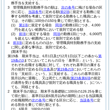
務手当を支給する。
3
管理職員特別勤務手当の額は、
次の各号
に掲げる場合の区
分に応じ、
当該各号
に定める額
(
前2項
に規定する勤務に従
事する時間を考慮して規則で定める勤務をした職員にあっ
ては、その額に100分の150を乗じて得た額)
とする。
(1)
第1項
に規定する場合
同項
の勤務1回につき、4,000
円を超えない範囲内において規則で定める額
(2)
前項
に規定する場合
同項
の勤務1回につき、6,000円
を超えない範囲内において規則で定める額
4
前3項
に定めるもののほか、管理職員特別勤務手当の支給
に関し必要な事項は、規則で定める。
(期末手当)
第19条
期末手当は、6月1日及び12月1日
(以下この条から
第
19条の3
までにおいてこれらの日を「基準日」という。)
に
それぞれ在職する職員に対して、それぞれ基準日の属する
月の規則で定める日
(
次条
及び
第19条の3
においてこれらの
日を「支給日」という。)
に支給する。
これらの基準日前1
箇月以内に退職し、又は死亡した職員
(
第23条第6項
の規定
の適用を受ける職員及び規則で定める職員を除く。)
につい
ても、同様とする。
2
期末手当の額は、期末手当基礎額に100分の126.25を乗じ
て得た額に、基準日以前6箇月以内の期間における当該職員
の在職期間の
次の各号
に掲げる区分に応じ、
当該各号
に定
める割合を乗じて得た額とする。
(1)
6箇月 100分の100