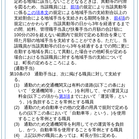
定める地域に該当しないこととなるときは、異動等の円滑
を図るため、当該職員には、
前項
の規定により当該異動等
に係る
この項本文
の規定による地域手当の支給割合以上の
支給割合による地域手当を支給される期間を除き、
前4項
の
規定にかかわらず、当該異動等の日から3年を経過するまで
の間、給料、管理職手当及び扶養手当の月額の合計額に
100分の20を超えない範囲内で規則で定める割合を乗じて
得た月額の地域手当を支給することができる。
ただし、当
該職員が当該異動等の日から3年を経過するまでの間に更に
在勤する地域を異にして異動した場合その他町長が定める
場合における当該職員に対する地域手当の支給について
は、町長の定めるところによる。
(通勤手当)
第10条の3
通勤手当は、次に掲げる職員に対して支給す
る。
(1)
通勤のため交通機関又は有料の道路
(以下この条にお
いて「交通機関等」という。)
を利用して、その運賃又は
料金
(以下この項から
第3項
までにおいて「運賃等」とい
う。)
を負担することを常例とする職員
(2)
通勤のため自動車その他の交通の用具で規則で定める
もの
(以下この条において「自動車等」という。)
を使用
することを常例とする職員
(3)
通勤のため交通機関等を利用してその運賃等を負担
し、かつ、自動車等を使用することを常例とする職員
(4)
上記以外の職員にあっては、町長が別に定める。