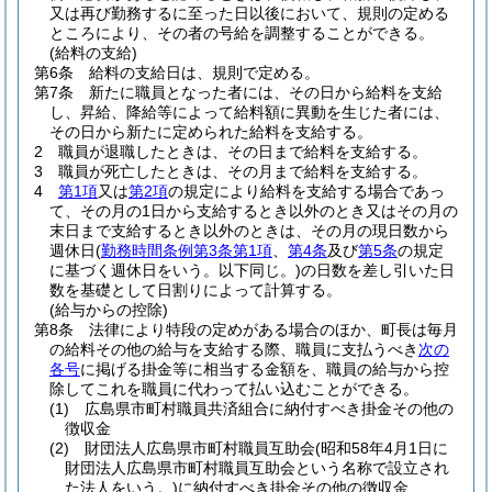
又は再び勤務するに至った日以後において、規則の定める
ところにより、その者の号給を調整することができる。
(給料の支給)
第6条
給料の支給日は、規則で定める。
第7条
新たに職員となった者には、その日から給料を支給
し、昇給、降給等によって給料額に異動を生じた者には、
その日から新たに定められた給料を支給する。
2
職員が退職したときは、その日まで給料を支給する。
3
職員が死亡したときは、その月まで給料を支給する。
4
第1項
又は
第2項
の規定により給料を支給する場合であっ
て、その月の1日から支給するとき以外のとき又はその月の
末日まで支給するとき以外のときは、その月の現日数から
週休日
(
勤務時間条例第3条第1項
、
第4条
及び
第5条
の規定
に基づく週休日をいう。以下同じ。)
の日数を差し引いた日
数を基礎として日割りによって計算する。
(給与からの控除)
第8条
法律により特段の定めがある場合のほか、町長は毎月
の給料その他の給与を支給する際、職員に支払うべき
次の
各号
に掲げる掛金等に相当する金額を、職員の給与から控
除してこれを職員に代わって払い込むことができる。
(1)
広島県市町村職員共済組合に納付すべき掛金その他の
徴収金
(2)
財団法人広島県市町村職員互助会
(昭和58年4月1日に
財団法人広島県市町村職員互助会という名称で設立され
た法人をいう。)
に納付すべき掛金その他の徴収金