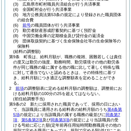
(3)
広島県市町村職員共済組合が行う共済事業
(4)
全国町村会が行う共済事業
(5)
地方公務員法第53条の規定により登録された職員団体
の組合費
(6)
前号
の職員団体が行う共済事業
(7)
勤労者財産形成貯蓄契約に基づく預貯金
(8)
中国労働金庫の定期積金及び貸付金の返済金
(9)
団体取扱契約に基づく生命保険会社等の生命保険等の
保険料
(給料の調整額)
第9条
町長は、給料月額が、職務の複雑、困難若しくは責任
の度又は勤労の強度、勤務時間、勤労環境その他の勤労条
件が同じ職務の級に属する他の職に比して著しく特殊な職
に対して適当でないと認めるときは、その特殊性に基づ
き、給料月額につき適正な調整額表を定めることができ
る。
2
前項
の調整額表に定める給料月額の調整額は、調整前にお
ける給料月額の100分の25を超えてはならない。
(初任給調整手当)
第9条の2
新たに採用された職員であって、採用の日におい
て、当該職員に適用される給料表の給料月額のうち
第4条第
5項
の規定により当該職員の属する職務の級並びに
同条第7
項
、
第5条第2項
及び
同条第3項
の規定により当該職員の受
ける号給に応じた額
(定年前再任用短時間勤務職員その他の
規則で定める職員にあっては、規則で定める額)
並びにこれ