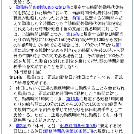
支給する。
5
勤務時間条例第8条の2第1項
に規定する時間外勤務代休時
間を指定された場合において、当該時間外勤務代休時間に
職員が勤務しなかったときは、
前項
に規定する60時間を超
えて勤務した全時間のうち当該時間外勤務代休時間の指定
に代えられた時間外勤務手当の支給に係る時間に対して
は、当該時間1時間につき、
第16条
に規定する勤務1時間当
たりの給与額に100分の150
(その時間が午後10時から翌日
の午前5時までの間である場合には、100分の175)
から
第1
項
に規定する規則で定める割合
(その時間が午後10時から翌
日の午前5時までの間である場合には、その割合に100分の
25を加算した割合)
を減じた割合を乗じて得た額の時間外勤
務手当を支給することを要しない。
(休日勤務手当)
第14条
職員には、正規の勤務日が休日に当たっても、正規
の給与を支給する。
2
休日において正規の勤務時間中に勤務することを命ぜられ
た職員には、正規の勤務時間中に勤務した全時間に対し
て、勤務時間1時間につき、
第16条
に規定する勤務1時間当
たりの給与額に100分の125から100分の150までの範囲内
で規則で定める割合を乗じて得た額を休日勤務手当として
支給する。
ただし、正規の勤務時間外に勤務しても、休日
勤務手当は支給されない。
3
前2項
の「休日」とは、
勤務時間条例第9条
に規定する祝
日法による休日
(
勤務時間条例第10条第1項
の規定により代