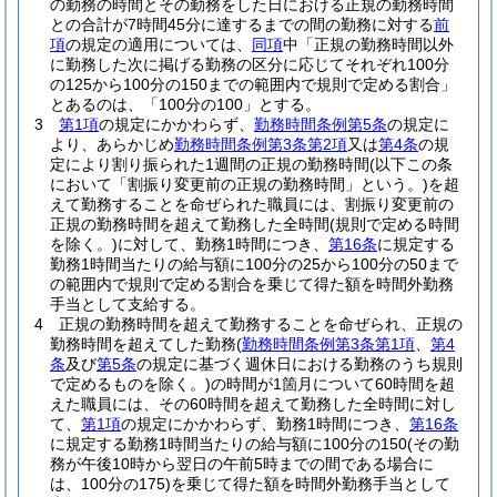
の勤務の時間とその勤務をした日における正規の勤務時間
との合計が7時間45分に達するまでの間の勤務に対する
前
項
の規定の適用については、
同項
中「正規の勤務時間以外
に勤務した次に掲げる勤務の区分に応じてそれぞれ100分
の125から100分の150までの範囲内で規則で定める割合」
とあるのは、「100分の100」とする。
3
第1項
の規定にかかわらず、
勤務時間条例第5条
の規定に
より、あらかじめ
勤務時間条例第3条第2項
又は
第4条
の規
定により割り振られた1週間の正規の勤務時間
(以下この条
において「割振り変更前の正規の勤務時間」という。)
を超
えて勤務することを命ぜられた職員には、割振り変更前の
正規の勤務時間を超えて勤務した全時間
(規則で定める時間
を除く。)
に対して、勤務1時間につき、
第16条
に規定する
勤務1時間当たりの給与額に100分の25から100分の50まで
の範囲内で規則で定める割合を乗じて得た額を時間外勤務
手当として支給する。
4
正規の勤務時間を超えて勤務することを命ぜられ、正規の
勤務時間を超えてした勤務
(
勤務時間条例第3条第1項
、
第4
条
及び
第5条
の規定に基づく週休日における勤務のうち規則
で定めるものを除く。)
の時間が1箇月について60時間を超
えた職員には、その60時間を超えて勤務した全時間に対し
て、
第1項
の規定にかかわらず、勤務1時間につき、
第16条
に規定する勤務1時間当たりの給与額に100分の150
(その勤
務が午後10時から翌日の午前5時までの間である場合に
は、100分の175)
を乗じて得た額を時間外勤務手当として