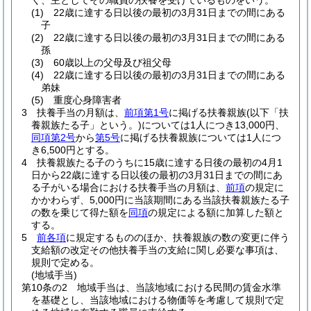
く、主としてその職員の扶養を受けているものをいう。
(1)
22歳に達する日以後の最初の3月31日までの間にある
子
(2)
22歳に達する日以後の最初の3月31日までの間にある
孫
(3)
60歳以上の父母及び祖父母
(4)
22歳に達する日以後の最初の3月31日までの間にある
弟妹
(5)
重度心身障害者
3
扶養手当の月額は、
前項第1号
に掲げる扶養親族
(以下「扶
養親族たる子」という。)
については1人につき13,000円、
同項第2号
から
第5号
に掲げる扶養親族については1人につ
き6,500円とする。
4
扶養親族たる子のうちに15歳に達する日後の最初の4月1
日から22歳に達する日以後の最初の3月31日までの間にあ
る子がいる場合における扶養手当の月額は、
前項
の規定に
かかわらず、5,000円に当該期間にある当該扶養親族たる子
の数を乗じて得た額を
同項
の規定による額に加算した額と
する。
5
前各項
に規定するもののほか、扶養親族の数の変更に伴う
支給額の改定その他扶養手当の支給に関し必要な事項は、
規則で定める。
(地域手当)
第10条の2
地域手当は、当該地域における民間の賃金水準
を基礎とし、当該地域における物価等を考慮して規則で定