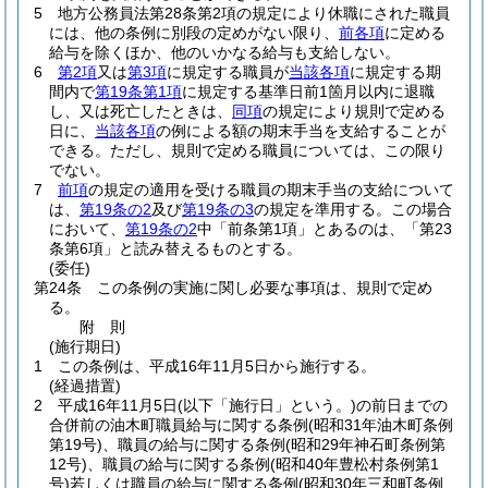
5
地方公務員法第28条第2項の規定により休職にされた職員
には、他の条例に別段の定めがない限り、
前各項
に定める
給与を除くほか、他のいかなる給与も支給しない。
6
第2項
又は
第3項
に規定する職員が
当該各項
に規定する期
間内で
第19条第1項
に規定する基準日前1箇月以内に退職
し、又は死亡したときは、
同項
の規定により規則で定める
日に、
当該各項
の例による額の期末手当を支給することが
できる。
ただし、規則で定める職員については、この限り
でない。
7
前項
の規定の適用を受ける職員の期末手当の支給について
は、
第19条の2
及び
第19条の3
の規定を準用する。
この場合
において、
第19条の2
中「前条第1項」とあるのは、「第23
条第6項」と読み替えるものとする。
(委任)
第24条
この条例の実施に関し必要な事項は、規則で定め
る。
附
則
(施行期日)
1
この条例は、平成16年11月5日から施行する。
(経過措置)
2
平成16年11月5日
(以下「施行日」という。)
の前日までの
合併前の油木町職員給与に関する条例
(昭和31年油木町条例
第19号)
、職員の給与に関する条例
(昭和29年神石町条例第
12号)
、職員の給与に関する条例
(昭和40年豊松村条例第1
号)
若しくは職員の給与に関する条例
(昭和30年三和町条例