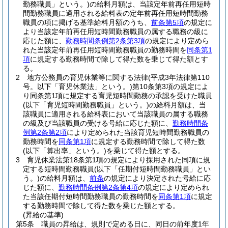
勤務職員」という。)
の給料月額は、当該定年前再任用短時
間勤務職員に適用される給料表の定年前再任用短時間勤務
職員の項に掲げる基準給料月額のうち、
前条第5項
の規定に
より当該定年前再任用短時間勤務職員の属する職務の級に
応じた額に、
勤務時間条例第2条第3項
の規定により定めら
れた当該定年前再任用短時間勤務職員の勤務時間を
同条第1
項
に規定する勤務時間で除して得た数を乗じて得た額とす
る。
2
地方公務員の育児休業等に関する法律
(平成3年法律第110
号。以下「育児休業法」という。)
第10条第3項の規定によ
り同条第1項に規定する育児短時間勤務の承認を受けた職員
(以下「育児短時間勤務職員」という。)
の給料月額は、当
該職員に適用される給料表において当該職員の属する職務
の級及び当該職員の受ける号給に応じた額に、
勤務時間条
例第2条第2項
により定められた当該育児短時間勤務職員の
勤務時間を
同条第1項
に規定する勤務時間で除して得た数
(以下「算出率」という。)
を乗じて得た額とする。
3
育児休業法第18条第1項の規定により採用された同項に規
定する短時間勤務職員
(以下「任期付短時間勤務職員」とい
う。)
の給料月額は、
前条
の規定により決定された号給に応
じた額に、
勤務時間条例第2条第4項
の規定により定められ
た当該任期付短時間勤務職員の勤務時間を
同条第1項
に規定
する勤務時間で除して得た数を乗じた額とする。
(昇給の基準)
第5条
職員の昇給は、規則で定める日に、同日の前年度1年