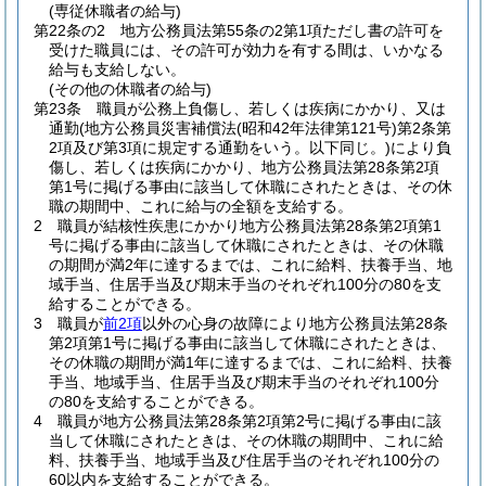
(専従休職者の給与)
第22条の2
地方公務員法第55条の2第1項ただし書の許可を
受けた職員には、その許可が効力を有する間は、いかなる
給与も支給しない。
(その他の休職者の給与)
第23条
職員が公務上負傷し、若しくは疾病にかかり、又は
通勤
(地方公務員災害補償法
(昭和42年法律第121号)
第2条第
2項及び第3項に規定する通勤をいう。以下同じ。)
により負
傷し、若しくは疾病にかかり、地方公務員法第28条第2項
第1号に掲げる事由に該当して休職にされたときは、その休
職の期間中、これに給与の全額を支給する。
2
職員が結核性疾患にかかり地方公務員法第28条第2項第1
号に掲げる事由に該当して休職にされたときは、その休職
の期間が満2年に達するまでは、これに給料、扶養手当、地
域手当、住居手当及び期末手当のそれぞれ100分の80を支
給することができる。
3
職員が
前2項
以外の心身の故障により地方公務員法第28条
第2項第1号に掲げる事由に該当して休職にされたときは、
その休職の期間が満1年に達するまでは、これに給料、扶養
手当、地域手当、住居手当及び期末手当のそれぞれ100分
の80を支給することができる。
4
職員が地方公務員法第28条第2項第2号に掲げる事由に該
当して休職にされたときは、その休職の期間中、これに給
料、扶養手当、地域手当及び住居手当のそれぞれ100分の
60以内を支給することができる。