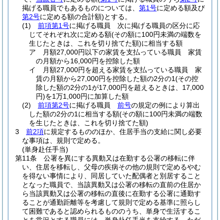
掲げる職員でもあるものについては、
第1号
に定める額及び
第2号
に定める額の合計額)
とする。
(1)
前項第1号
に掲げる職員 次に掲げる職員の区分に応
じてそれぞれ次に定める額
(その額に100円未満の端数を
生じたときは、これを切り捨てた額)
に相当する額
ア
月額27,000円以下の家賃を支払っている職員 家賃
の月額から16,000円を控除した額
イ
月額27,000円を超える家賃を支払っている職員 家
賃の月額から27,000円を控除した額の2分の1
(その控
除した額の2分の1が17,000円を超えるときは、17,000
円)
を1万1,000円に加算した額
(2)
前項第2号
に掲げる職員
前号
の規定の例により算出
した額の2分の1に相当する額
(その額に100円未満の端数
を生じたときは、これを切り捨てた額)
3
前2項
に規定するもののほか、住居手当の支給に関し必要
な事項は、規則で定める。
(単身赴任手当)
第11条
公署を異にする異動又は在勤する公署の移転に伴
い、住居を移転し、父母の疾病その他の規則で定めるやむ
を得ない事情により、同居していた配偶者と別居すること
となった職員で、当該異動又は公署の移転の直前の住居か
ら当該異動又は公署の移転の直後に在勤する公署に通勤す
ることが通勤距離等を考慮して規則で定める基準に照らし
て困難であると認められるもののうち、単身で生活するこ