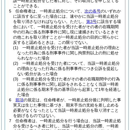
該一時差止処分をした者に対し、その取消しを申し立てる
ことができる。
5
任命権者は、一時差止処分について、
次の各号
のいずれか
に該当するに至った場合には、速やかに当該一時差止処分
を取り消さなければならない。
ただし、
第3号
に該当する場
合において、一時差止処分を受けた者がその者の在職期間
中の行為に係る刑事事件に関し現に逮捕されているときそ
の他これを取り消すことが一時差止処分の目的に明らかに
反すると認めるときは、この限りでない。
(1)
一時差止処分を受けた者が当該一時差止処分の理由と
なった行為に係る刑事事件に関し拘禁刑以上の刑に処せ
られなかった場合
(2)
一時差止処分を受けた者について、当該一時差止処分
の理由となった行為に係る刑事事件につき公訴を提起し
ない処分があった場合
(3)
一時差止処分を受けた者がその者の在職期間中の行為
に係る刑事事件に関し起訴をされることなく当該一時差
止処分に係る期末手当の基準日から起算して1年を経過し
た場合
6
前項
の規定は、任命権者が、一時差止処分後に判明した事
実又は生じた事情に基づき、期末手当の支給を差し止める
必要がなくなったとして当該一時差止処分を取り消すこと
を妨げるものではない。
7
任命権者は、一時差止処分を行う場合は、当該一時差止処
分を受けるべき者に対し、当該一時差止処分の際、一時差