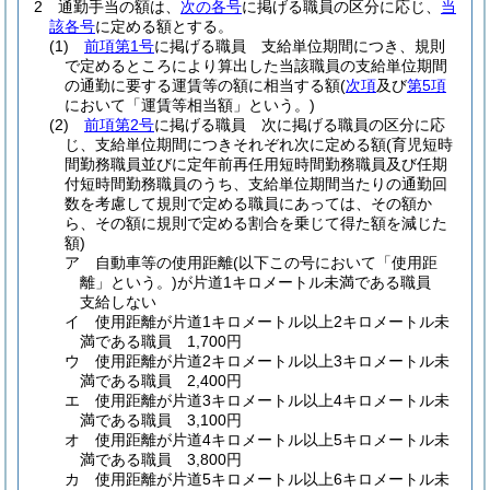
2
通勤手当の額は、
次の各号
に掲げる職員の区分に応じ、
当
該各号
に定める額とする。
(1)
前項第1号
に掲げる職員 支給単位期間につき、規則
で定めるところにより算出した当該職員の支給単位期間
の通勤に要する運賃等の額に相当する額
(
次項
及び
第5項
において「運賃等相当額」という。)
(2)
前項第2号
に掲げる職員 次に掲げる職員の区分に応
じ、支給単位期間につきそれぞれ次に定める額
(育児短時
間勤務職員並びに定年前再任用短時間勤務職員及び任期
付短時間勤務職員のうち、支給単位期間当たりの通勤回
数を考慮して規則で定める職員にあっては、その額か
ら、その額に規則で定める割合を乗じて得た額を減じた
額)
ア
自動車等の使用距離
(以下この号において「使用距
離」という。)
が片道1キロメートル未満である職員
支給しない
イ
使用距離が片道1キロメートル以上2キロメートル未
満である職員 1,700円
ウ
使用距離が片道2キロメートル以上3キロメートル未
満である職員 2,400円
エ
使用距離が片道3キロメートル以上4キロメートル未
満である職員 3,100円
オ
使用距離が片道4キロメートル以上5キロメートル未
満である職員 3,800円
カ
使用距離が片道5キロメートル以上6キロメートル未