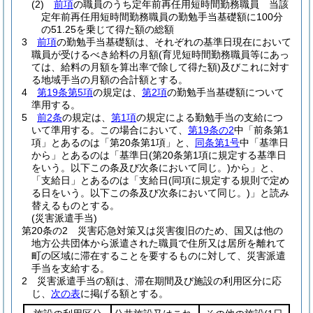
(2)
前項
の職員のうち定年前再任用短時間勤務職員 当該
定年前再任用短時間勤務職員の勤勉手当基礎額に100分
の51.25を乗じて得た額の総額
3
前項
の勤勉手当基礎額は、それぞれの基準日現在において
職員が受けるべき給料の月額
(育児短時間勤務職員等にあっ
ては、給料の月額を算出率で除して得た額)
及びこれに対す
る地域手当の月額の合計額とする。
4
第19条第5項
の規定は、
第2項
の勤勉手当基礎額について
準用する。
5
前2条
の規定は、
第1項
の規定による勤勉手当の支給につ
いて準用する。
この場合において、
第19条の2
中「前条第1
項」とあるのは「第20条第1項」と、
同条第1号
中「基準日
から」とあるのは「基準日
(第20条第1項に規定する基準日
をいう。以下この条及び次条において同じ。)
から」と、
「支給日」とあるのは「支給日
(同項に規定する規則で定め
る日をいう。以下この条及び次条において同じ。)
」と読み
替えるものとする。
(災害派遣手当)
第20条の2
災害応急対策又は災害復旧のため、国又は他の
地方公共団体から派遣された職員で住所又は居所を離れて
町の区域に滞在することを要するものに対して、災害派遣
手当を支給する。
2
災害派遣手当の額は、滞在期間及び施設の利用区分に応
じ、
次の表
に掲げる額とする。