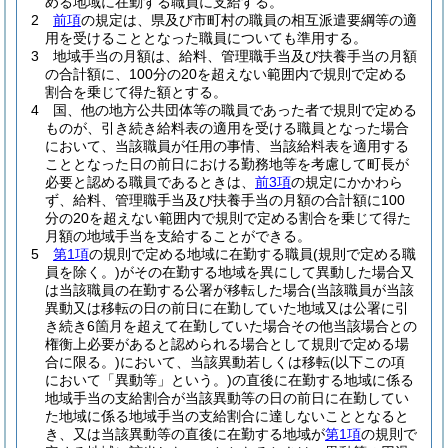
める地域に在勤する職員に支給する。
2
前項
の規定は、県及び市町村の職員の相互派遣要綱等の適
用を受けることとなった職員についても準用する。
3
地域手当の月額は、給料、管理職手当及び扶養手当の月額
の合計額に、100分の20を超えない範囲内で規則で定める
割合を乗じて得た額とする。
4
国、他の地方公共団体等の職員であった者で規則で定める
ものが、引き続き給料表の適用を受ける職員となった場合
において、当該職員が任用の事情、当該給料表を適用する
こととなった日の前日における勤務地等を考慮して町長が
必要と認める職員であるときは、
前3項
の規定にかかわら
ず、給料、管理職手当及び扶養手当の月額の合計額に100
分の20を超えない範囲内で規則で定める割合を乗じて得た
月額の地域手当を支給することができる。
5
第1項
の規則で定める地域に在勤する職員
(規則で定める職
員を除く。)
がその在勤する地域を異にして異動した場合又
は当該職員の在勤する公署が移転した場合
(当該職員が当該
異動又は移転の日の前日に在勤していた地域又は公署に引
き続き6箇月を超えて在勤していた場合その他当該場合との
権衡上必要があると認められる場合として規則で定める場
合に限る。)
において、当該異動若しくは移転
(以下この項
において「異動等」という。)
の直後に在勤する地域に係る
地域手当の支給割合が当該異動等の日の前日に在勤してい
た地域に係る地域手当の支給割合に達しないこととなると
き、又は当該異動等の直後に在勤する地域が
第1項
の規則で