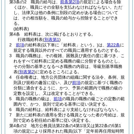
第3条の2
職員の給与は、
前条第2項
の規定による場合を除
くほか、職員にその全額を支払わなければならない。
ただ
し、法律又は他の条例に別段の定めがある場合について
は、その相当額を、職員の給与から控除することができ
る。
(給料表)
第4条
給料表は、次に掲げるとおりとする。
行政職給料表
(
別表第1
)
2
前項
の給料表
(以下単に「給料表」という。)
は、
第22条
に
規定する職員以外のすべての職員に適用するものとする。
3
職員の職務は、その複雑、困難及び責任の度に基づき、こ
れをすべて給料表に定める職務の級に分類するものとし、
その分類の基準となるべき職務の内容は、等級別基準職務
表
(
別表第2
)
に定めるところによる。
4
任命権者は、地方公共団体の組織に関する法令、条例、規
則及び規程の趣旨に従い、及び
前項
の規定に基づく職務の
分類に適合するように、かつ、予算の範囲内で職務の級の
定数を設定し、又は改定することができる。
5
職員の職務の級は、
前項
の職員の職務の級ごとの定数の範
囲内で、かつ、規則で定める基準に従い決定する。
6
職員の給料は、給料表により支給しなければならない。
7
新たに給料表の適用を受ける職員となった者の号給は、規
則で定める初任給の基準に従い決定する。
第4条の2
地方公務員法第22条の4第1項又は第22条の5第1
項の規定により採用された職員
(以下「定年前再任用短時間