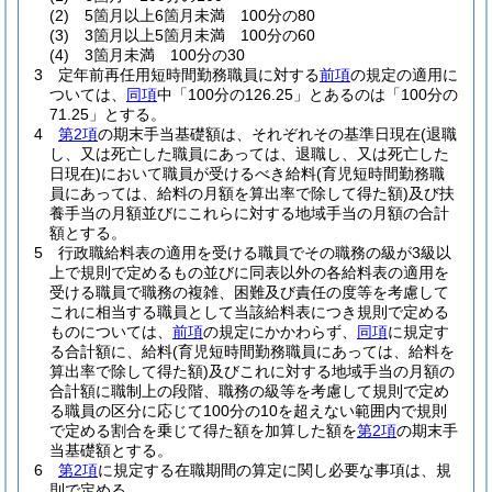
(2)
5箇月以上6箇月未満 100分の80
(3)
3箇月以上5箇月未満 100分の60
(4)
3箇月未満 100分の30
3
定年前再任用短時間勤務職員に対する
前項
の規定の適用に
ついては、
同項
中「100分の126.25」とあるのは「100分の
71.25」とする。
4
第2項
の期末手当基礎額は、それぞれその基準日現在
(退職
し、又は死亡した職員にあっては、退職し、又は死亡した
日現在)
において職員が受けるべき給料
(育児短時間勤務職
員にあっては、給料の月額を算出率で除して得た額)
及び扶
養手当の月額並びにこれらに対する地域手当の月額の合計
額とする。
5
行政職給料表の適用を受ける職員でその職務の級が3級以
上で規則で定めるもの並びに同表以外の各給料表の適用を
受ける職員で職務の複雑、困難及び責任の度等を考慮して
これに相当する職員として当該給料表につき規則で定める
ものについては、
前項
の規定にかかわらず、
同項
に規定す
る合計額に、給料
(育児短時間勤務職員にあっては、給料を
算出率で除して得た額)
及びこれに対する地域手当の月額の
合計額に職制上の段階、職務の級等を考慮して規則で定め
る職員の区分に応じて100分の10を超えない範囲内で規則
で定める割合を乗じて得た額を加算した額を
第2項
の期末手
当基礎額とする。
6
第2項
に規定する在職期間の算定に関し必要な事項は、規
則で定める。