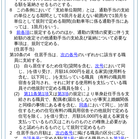
る額を返納させるものとする。
8
この条例において「支給単位期間」とは、通勤手当の支給
の単位となる期間として6箇月を超えない範囲内で1箇月を
単位として規則で定める期間
(自動車等に係る通勤手当にあ
っては、1箇月)
をいう。
9
前各項
に規定するもののほか、通勤の実情の変更に伴う支
給額の改定その他通勤手当の支給及び返納について必要な
事項は、規則で定める。
(住居手当)
第10条の4
住居手当は、
次の各号
のいずれかに該当する職
員に支給する。
(1)
自ら居住するため住宅
(貸間を含む。
次号
において同
じ。)
を借り受け、月額16,000円を超える家賃
(使用料を
含む。以下同じ。)
を支払っている職員
(有料の職員用
宿舎を貸与され、それに対する使用料を支払っている職
員その他規則で定める職員を除く。)
(2)
第11条第1項
又は
第3項
の規定により単身赴任手当を支
給される職員で、配偶者
(届出をしないが事実上婚姻関係
と同様の事情にある者を含む。
同条
において同じ。)
が居
住するための住宅
(有料の職員用宿舎その他規則で定める
住宅を除く。)
を借り受け、月額16,000円を超える家賃を
支払っているもの又はこれらのものとの権衡上必要があ
ると認められるものとして規則で定めるもの
2
住居手当の月額は、
次の各号
に掲げる職員の区分に応じ
て、
当該各号
に定める額
(
第1号
に掲げる職員のうち
第2号
に