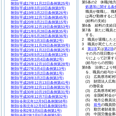
第5条の2
休職
(地
附則
(平成17年11月22日条例第25号)
処遇等に関する条
附則
(平成18年3月10日条例第9号)
職員が復職し、職
附則
(平成19年3月22日条例第26号)
は再び勤務するに
附則
(平成19年12月7日条例第45号)
(給料の支給)
附則
(平成20年3月21日条例第15号)
第6条
給料の支給
附則
(平成20年12月19日条例第53号)
第7条
新たに職員
附則
(平成21年5月28日条例第35号)
する。
附則
(平成21年5月28日条例第36号)
2
職員が退職した
附則
(平成22年3月3日条例第2号)
3
職員が死亡した
附則
(平成22年11月29日条例第39号)
4
第1項
又は
第2項
附則
(平成23年11月22日条例第25号)
その月の現日数か
附則
(平成24年9月21日条例第13号)
りによって計算す
附則
(平成25年3月4日条例第2号)
(給与からの控除)
附則
(平成26年12月10日条例第28号)
第8条
法律により
附則
(平成27年3月4日条例第13号)
を、職員の給与か
附則
(平成28年3月2日条例第1号)
(1)
広島県市町村
附則
(平成28年3月2日条例第3号)
(2)
財団法人広島
附則
(平成28年12月13日条例第41号)
の徴収金
附則
(平成29年12月11日条例第31号)
(3)
広島県市町村
附則
(平成30年10月19日条例第31号)
(4)
全国町村会が
附則
(平成30年12月7日条例第32号)
(5)
地方公務員法
附則
(令和元年12月9日条例第58号)
(6)
前号
の職員団
附則
(令和元年12月9日条例第59号)
(7)
勤労者財産形
附則
(令和2年3月6日条例第1号)
(8)
中国労働金庫
附則
(令和2年3月6日条例第5号)