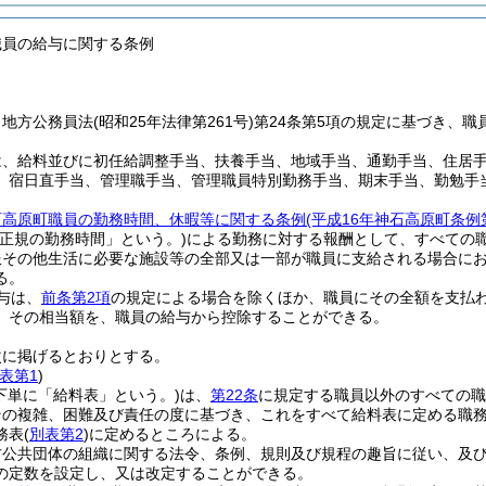
職員の給与に関する条例
、地方公務員法
(昭和25年法律第261号)
第24条第5項の規定に基づき、
は、給料並びに初任給調整手当、扶養手当、地域手当、通勤手当、住居
、宿日直手当、管理職手当、管理職員特別勤務手当、期末手当、勤勉手
石高原町職員の勤務時間、休暇等に関する条例
(平成16年神石高原町条例
「正規の勤務時間」という。)
による勤務に対する報酬として、すべての
服その他生活に必要な施設等の全部又は一部が職員に支給される場合に
る。
与は、
前条第2項
の規定による場合を除くほか、職員にその全額を支払
、その相当額を、職員の給与から控除することができる。
次に掲げるとおりとする。
表第1
)
下単に「給料表」という。)
は、
第22条
に規定する職員以外のすべての職
その複雑、困難及び責任の度に基づき、これをすべて給料表に定める職
務表
(
別表第2
)
に定めるところによる。
方公共団体の組織に関する法令、条例、規則及び規程の趣旨に従い、及
の定数を設定し、又は改定することができる。