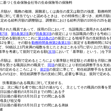
に基づく生命保険会社等の生命保険等の保険料
料月額が、職務の複雑、困難若しくは責任の度又は勤労の強度、勤務時
職に対して適当でないと認めるときは、その特殊性に基づき、給料月額
定める給料月額の調整額は、調整前における給料月額の100分の25を
用された職員であって、採用の日において、当該職員に適用される給料
第7項
、
第5条第2項
及び
同条第3項
の規定により当該職員の受ける号給に
で定める額)
並びにこれに
第10条の2
の規定による地域手当の支給割合を
12を乗じ、その額を
勤務時間条例第2条第1項
に規定する勤務時間に52
て、50銭以上1円未満の端数を生じたときはこれを1円に切り上げた額)
(
基準を考慮して規則で定める額
(
次項
において「基準額」という。)
を下
の月額は、規則で定めるところにより基準額と特定額との差額を月額に
用を受ける職員以外の職員で、
同項
の規定により初任給調整手当を支給
則の定めるところにより、
前2項
の規定に準じて、初任給調整手当を支
もののほか、初任給調整手当の支給に関し必要な事項は、規則で定める
、扶養親族のある職員に対して支給する。
とは、次に掲げる者で他に生計の途がなく、主としてその職員の扶養を
る日以後の最初の3月31日までの間にある子
る日以後の最初の3月31日までの間にある孫
父母及び祖父母
る日以後の最初の3月31日までの間にある弟妹
者