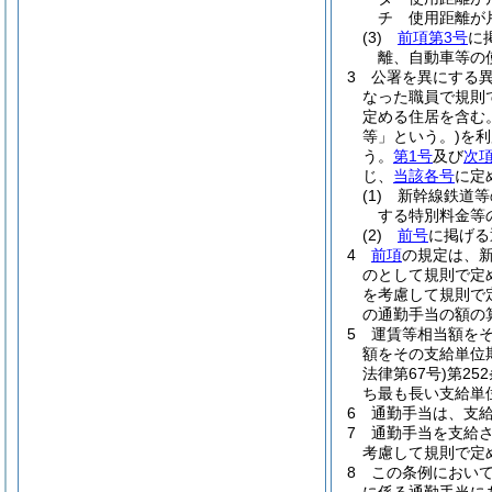
チ
使用距離が片
(3)
前項第3号
に
離、自動車等の
3
公署を異にする
なった職員で規則
定める住居を含む。
等」という。)
を利
う。
第1号
及び
次
じ、
当該各号
に定
(1)
新幹線鉄道等
する特別料金等
(2)
前号
に掲げ
4
前項
の規定は、
のとして規則で定
を考慮して規則で
の通勤手当の額の
5
運賃等相当額を
額をその支給単位
法律第67号)
第25
ち最も長い支給単
6
通勤手当は、支
7
通勤手当を支給
考慮して規則で定
8
この条例におい