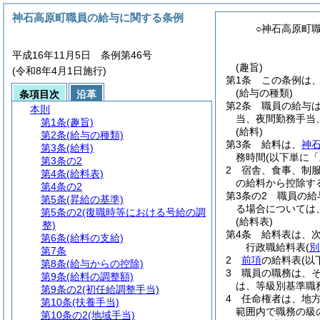
神石高原町職員の給与に関する条例
○神石高原町
平成16年11月5日 条例第46号
(趣旨)
(令和8年4月1日施行)
第1条
この条例は
(給与の種類)
条項目次
沿革
第2条
職員の給与
本則
当、夜間勤務手当
第1条
(趣旨)
(給料)
第2条
(給与の種類)
第3条
給料は、
神
第3条
(給料)
務時間
(以下単に
第3条の2
2
宿舎、食事、制
第4条
(給料表)
の給料から控除す
第4条の2
第3条の2
職員の給
第5条
(昇給の基準)
る場合については
第5条の2
(復職時等における号給の調
(給料表)
整)
第4条
給料表は、
第6条
(給料の支給)
行政職給料表
(
別
第7条
2
前項
の給料表
(以
第8条
(給与からの控除)
3
職員の職務は、
第9条
(給料の調整額)
は、等級別基準職
第9条の2
(初任給調整手当)
4
任命権者は、地
第10条
(扶養手当)
範囲内で職務の級
第10条の2
(地域手当)