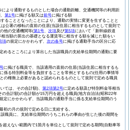
歩により通勤するものとした場合の通勤距離、交通機関等の利用距
額、
第1号
に掲げる額又は
前号
に掲げる額
勤することとなったことにより、通勤の実情に変更を生ずることと
又は公署の移転の直前の住居
(当該住居に相当するものとして規則で
の他の交通機関等
(
第1号
、
次項
及び
第5項
において「新幹線鉄道
等相当額の算出の基礎となる運賃等に相当する額を減じた額をい
前項
の規定にかかわらず、
次の各号
に掲げる通勤手当の区分に応
定めるところにより算出した当該職員の支給単位期間の通勤に要
号
に掲げる職員で、当該適用の直前の住居
(当該住居に相当するも
に係る特別料金等を負担することを常例とするもの
(任用の事情等
との権衡上必要があると認められるものとして規則で定める職員
おいては、その合計額)
、
第2項第2号
に定める額及び特別料金等相当
その合計額)
の合計額が15万円を超える職員
(地方自治法
(昭和22年
規定にかかわらず、当該職員の通勤手当に係る支給単位期間のう
。
最初の月の規則で定める日に支給する。
当該職員に、支給単位期間のうちこれらの事由が生じた後の期間を
を超えない範囲内で1箇月を単位として規則で定める期間
(自動車等