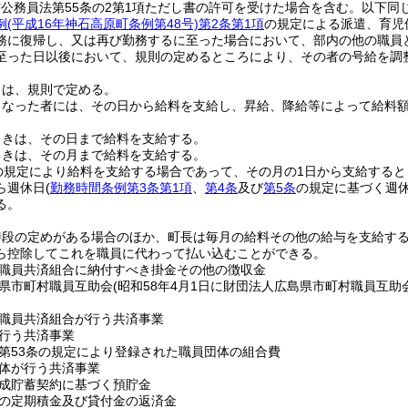
方公務員法第55条の2第1項ただし書の許可を受けた場合を含む。以下同じ
例
(平成16年神石高原町条例第48号)
第2条第1項
の規定による派遣、育児
務に復帰し、又は再び勤務するに至った場合において、部内の他の職員
至った日以後において、規則の定めるところにより、その者の号給を調
日は、規則で定める。
となった者には、その日から給料を支給し、昇給、降給等によって給料
ときは、その日まで給料を支給する。
ときは、その月まで給料を支給する。
の規定により給料を支給する場合であって、その月の1日から支給する
ら週休日
(
勤務時間条例第3条第1項
、
第4条
及び
第5条
の規定に基づく週休
る。
特段の定めがある場合のほか、町長は毎月の給料その他の給与を支給す
ら控除してこれを職員に代わって払い込むことができる。
職員共済組合に納付すべき掛金その他の徴収金
県市町村職員互助会
(昭和58年4月1日に財団法人広島県市町村職員互
職員共済組合が行う共済事業
行う共済事業
第53条の規定により登録された職員団体の組合費
体が行う共済事業
成貯蓄契約に基づく預貯金
の定期積金及び貸付金の返済金