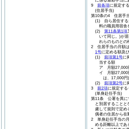
に係る通勤手当に
9
前各項
に規定す
(住居手当)
第10条の4
住居手
(1)
自ら居住する
料の職員用宿舎
(2)
第11条第1項
いて同じ。)
が居
れらのものとの
2
住居手当の月額
1号
に定める額及
(1)
前項第1号
に
当する額
ア
月額27,0
イ
月額27,0
は、17,000円
(2)
前項第2号
に
3
前2項
に規定する
(単身赴任手当)
第11条
公署を異に
と別居することと
慮して規則で定め
偶者の住居から在
2
単身赴任手当の月
める距離以上であ