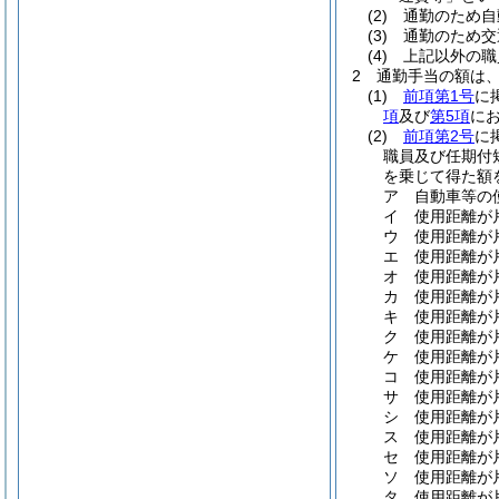
(2)
通勤のため自
(3)
通勤のため交
(4)
上記以外の職
2
通勤手当の額は
(1)
前項第1号
に
項
及び
第5項
に
(2)
前項第2号
に
職員及び任期付
を乗じて得た額
ア
自動車等の
イ
使用距離が
ウ
使用距離が
エ
使用距離が
オ
使用距離が
カ
使用距離が
キ
使用距離が
ク
使用距離が
ケ
使用距離が片
コ
使用距離が片
サ
使用距離が片
シ
使用距離が片
ス
使用距離が片
セ
使用距離が片
ソ
使用距離が片
タ
使用距離が片