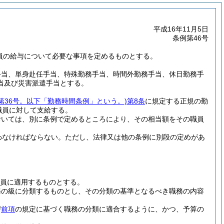
平成16年11月5日
条例第46号
職員の給与について必要な事項を定めるものとする。
手当、単身赴任手当、特殊勤務手当、時間外勤務手当、休日勤務手
当及び災害派遣手当とする。
第36号。以下「勤務時間条例」という。)
第8条
に規定する正規の勤
職員に対して支給する。
おいては、別に条例で定めるところにより、その相当額をその職員
わなければならない。
ただし、法律又は他の条例に別段の定めがあ
員に適用するものとする。
務の級に分類するものとし、その分類の基準となるべき職務の内容
び
前項
の規定に基づく職務の分類に適合するように、かつ、予算の