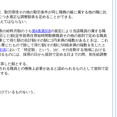
間、勤労環境その他の勤労条件が同じ職務の級に属する他の職に比
につき適正な調整額表を定めることができる。
超えてはならない。
表の給料月額のうち
第4条第5項
の規定により当該職員の属する職
応じた額
(定年前再任用短時間勤務職員その他の規則で定める職員
乗じて得た額の合計額
(その額に1円未満の端数があるときは、これ
を乗じたもので除して得た額
(その額に50銭未満の端数を生じたと
次項
において「特定額」という。)
が、その在勤する地域における
回るものには、採用の日から規則で定める日までの間、初任給調整
換算した額とする。
される職員との権衡上必要があると認められるものとして規則で定
給する。
。
受けているものをいう。