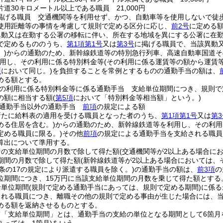
道30キロメートル以上である職員 21,000円
掲げる職員 交通機関等を利用せず、かつ、自動車等を使用しないで徒
使用距離等の事情を考慮して規則で定める区分に応じ、
前2号
に定める
異動又は在勤する公署の移転に伴い、所在する地域を異にする公署に在
で定めるもののうち、
第1項第1号
又は
第3号
に掲げる職員で、当該異動
)
からの通勤のため、新幹線鉄道等の特別急行列車、高速自動車国道そ
用し、その利用に係る特別料金等
(その利用に係る運賃等の額から運賃
項
において同じ。)
を負担することを常例とするものの通勤手当の額は、
める額とする。
の利用に係る特別料金等に係る通勤手当 支給単位期間につき、規則で
の額に相当する額
(
第5項
において「特別料金等相当額」という。)
る通勤手当以外の通勤手当
前項
の規定による額
新たに給料表の適用を受ける職員となった者のうち、
第1項第1号
又は
第3
める住居を含む。)
からの通勤のため、新幹線鉄道等を利用し、その利用
定める職員に限る。)
その他
前項
の規定による通勤手当を支給される職員
算出について準用する。
その支給単位期間の月数で除して得た額
(交通機関等が2以上ある場合に
期間の月数で除して得た額
(新幹線鉄道等が2以上ある場合においては、
2条の17の規定により派遣する職員を除く。)
の通勤手当の額は、
前3項
の
位期間につき、15万円に当該支給単位期間の月数を乗じて得た額とする
給単位期間
(規則で定める通勤手当にあっては、規則で定める期間)
に係る
される職員につき、離職その他の規則で定める事由が生じた場合には、
める額を返納させるものとする。
て「支給単位期間」とは、通勤手当の支給の単位となる期間として6箇月