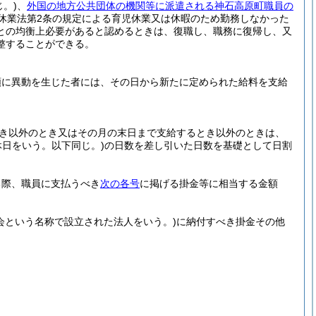
。)
、
外国の地方公共団体の機関等に派遣される神石高原町職員の
休業法第2条の規定による育児休業又は休暇のため勤務しなかった
との均衡上必要があると認めるときは、復職し、職務に復帰し、又
整することができる。
額に異動を生じた者には、その日から新たに定められた給料を支給
とき以外のとき又はその月の末日まで支給するとき以外のときは、
日をいう。以下同じ。)
の日数を差し引いた日数を基礎として日割
る際、職員に支払うべき
次の各号
に掲げる掛金等に相当する金額
助会という名称で設立された法人をいう。)
に納付すべき掛金その他