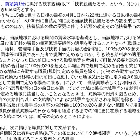
は、
前項第1号
に掲げる扶養親族
(以下「扶養親族たる子」という。)
につい
き6,500円とする。
うちに15歳に達する日後の最初の4月1日から22歳に達する日以後の最
かかわらず、5,000円に当該期間にある当該扶養親族たる子の数を乗じ
るもののほか、扶養親族の数の変更に伴う支給額の改定その他扶養手当
当は、当該地域における民間の賃金水準を基礎とし、当該地域における
県及び市町村の職員の相互派遣要綱等の適用を受けることとなった職員
、給料、管理職手当及び扶養手当の月額の合計額に、100分の20を超
共団体等の職員であった者で規則で定めるものが、引き続き給料表の適
ることとなった日の前日における勤務地等を考慮して町長が必要と認め
月額の合計額に100分の20を超えない範囲内で規則で定める割合を乗
める地域に在勤する職員
(規則で定める職員を除く。)
がその在勤する地
当該異動又は移転の日の前日に在勤していた地域又は公署に引き続き6箇
として規則で定める場合に限る。)
において、当該異動若しくは移転
(以
合が当該異動等の日の前日に在勤していた地域に係る地域手当の支給割
で定める地域に該当しないこととなるときは、異動等の円滑を図るため
当の支給割合以上の支給割合による地域手当を支給される期間を除き、
職手当及び扶養手当の月額の合計額に100分の20を超えない範囲内で
職員が当該異動等の日から3年を経過するまでの間に更に在勤する地域
の支給については、町長の定めるところによる。
当は、次に掲げる職員に対して支給する。
通機関又は有料の道路
(以下この条において「交通機関等」という。)
を
う。)
を負担することを常例とする職員