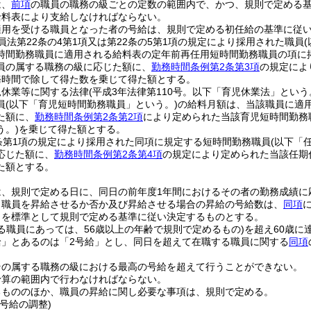
は、
前項
の職員の職務の級ごとの定数の範囲内で、かつ、規則で定める
給料表により支給しなければならない。
適用を受ける職員となった者の号給は、規則で定める初任給の基準に従
員法第22条の4第1項又は第22条の5第1項の規定により採用された職員
時間勤務職員に適用される給料表の定年前再任用短時間勤務職員の項に
員の属する職務の級に応じた額に、
勤務時間条例第2条第3項
の規定によ
務時間で除して得た数を乗じて得た額とする。
児休業等に関する法律
(平成3年法律第110号。以下「育児休業法」という
員
(以下「育児短時間勤務職員」という。)
の給料月額は、当該職員に適
た額に、
勤務時間条例第2条第2項
により定められた当該育児短時間勤務
う。)
を乗じて得た額とする。
条第1項の規定により採用された同項に規定する短時間勤務職員
(以下「
応じた額に、
勤務時間条例第2条第4項
の規定により定められた当該任期
た額とする。
は、規則で定める日に、同日の前年度1年間におけるその者の勤務成績に
り職員を昇給させるか否か及び昇給させる場合の昇給の号給数は、
同項
とを標準として規則で定める基準に従い決定するものとする。
る職員にあっては、56歳以上の年齢で規則で定めるもの)
を超え60歳に
給」とあるのは「2号給」とし、同日を超えて在職する職員に関する
同項
その属する職務の級における最高の号給を超えて行うことができない。
予算の範囲内で行わなければならない。
るもののほか、職員の昇給に関し必要な事項は、規則で定める。
号給の調整)