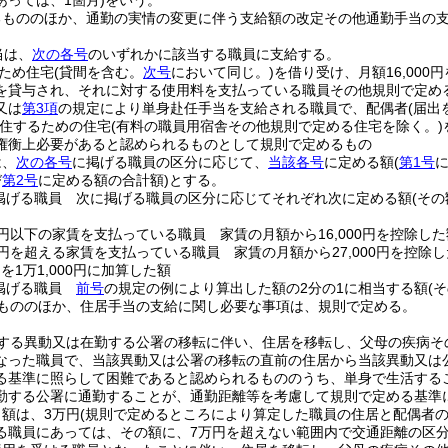
あっては、1箇月)
をいう。
るもののほか、通勤の実情の変更に伴う支給額の改定その他通勤手当の
当は、
次の各号
のいずれかに該当する職員に支給する。
ため住宅
(貸間を含む。
次号
において同じ。)
を借り受け、月額16,000
を貸与され、それに対する使用料を支払っている職員その他規則で定め
又は
第3項
の規定により単身赴任手当を支給される職員で、配偶者
(届
住するための住宅
(有料の職員用宿舎その他規則で定める住宅を除く。)
権衡上必要があると認められるものとして規則で定めるもの
は、
次の各号
に掲げる職員の区分に応じて、
当該各号
に定める額
(
第1号
び
第2号
に定める額の合計額)
とする。
掲げる職員 次に掲げる職員の区分に応じてそれぞれ次に定める額
(そ
00円以下の家賃を支払っている職員 家賃の月額から16,000円を控除した
00円を超える家賃を支払っている職員 家賃の月額から27,000円を控除し
)
を1万1,000円に加算した額
掲げる職員
前号
の規定の例により算出した額の2分の1に相当する額
(
もののほか、住居手当の支給に関し必要な事項は、規則で定める。
する異動又は在勤する公署の移転に伴い、住居を移転し、父母の疾病そ
なった職員で、当該異動又は公署の移転の直前の住居から当該異動又は
る基準に照らして困難であると認められるもののうち、単身で生活する
勤する公署に通勤することが、通勤距離等を考慮して規則で定める基準
額は、3万円
(規則で定めるところにより算定した職員の住居と配偶者
る職員にあっては、その額に、7万円を超えない範囲内で交通距離の区分