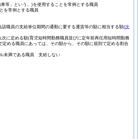
動車等」という。)
を使用することを常例とする職員
とを常例とする職員
当該職員の支給単位期間の通勤に要する運賃等の額に相当する額
(
次
れ次に定める額
(育児短時間勤務職員並びに定年前再任用短時間勤務
で定める職員にあっては、その額から、その額に規則で定める割合
トル未満である職員 支給しない