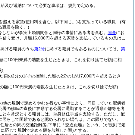
支給及び返納について必要な事項は、規則で定める。
円を超える家賃
(使用料を含む。以下同じ。)
を支払っている職員
(有
る職員を除く。)
出をしないが事実上婚姻関係と同様の事情にある者を含む。
同条
にお
を借り受け、月額16,000円を超える家賃を支払っているもの又はこ
に掲げる職員のうち
第2号
に掲げる職員でもあるものについては、
第
の額に100円未満の端数を生じたときは、これを切り捨てた額)
に相
額
た額の2分の1
(その控除した額の2分の1が17,000円を超えるとき
その額に100円未満の端数を生じたときは、これを切り捨てた額)
の他の規則で定めるやむを得ない事情により、同居していた配偶者
公署の移転の直後に在勤する公署に通勤することが通勤距離等を考
ことを常況とする職員には、単身赴任手当を支給する。
ただし、配
に照らして困難であると認められない場合は、この限りでない。
の住居との間の交通距離
(以下単に「交通距離」という。)
が規則で定
に応じて規則で定める額を加算した額)
とする。