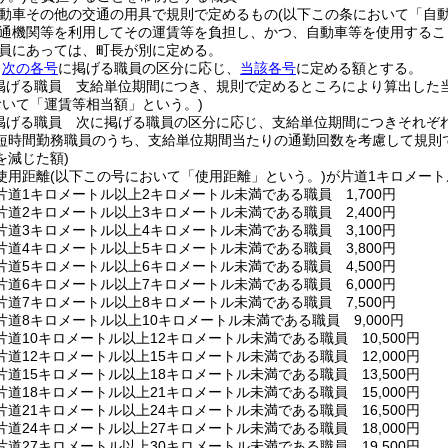
動車その他の交通の用具で規則で定めるもの
(以下この条において「自
通機関等を利用してその運賃等を負担し、かつ、自動車等を使用するこ
員にあっては、町長が別に定める。
、
次の各号
に掲げる職員の区分に応じ、
当該各号
に定める額とする。
掲げる職員 支給単位期間につき、規則で定めるところにより算出した
おいて「運賃等相当額」という。)
掲げる職員 次に掲げる職員の区分に応じ、支給単位期間につきそれぞ
短時間勤務職員のうち、支給単位期間当たりの通勤回数を考慮して規則
を減じた額)
使用距離
(以下この号において「使用距離」という。)
が片道1キロメー
片道1キロメートル以上2キロメートル未満である職員 1,700円
片道2キロメートル以上3キロメートル未満である職員 2,400円
片道3キロメートル以上4キロメートル未満である職員 3,100円
片道4キロメートル以上5キロメートル未満である職員 3,800円
片道5キロメートル以上6キロメートル未満である職員 4,500円
片道6キロメートル以上7キロメートル未満である職員 6,000円
片道7キロメートル以上8キロメートル未満である職員 7,500円
道8キロメートル以上10キロメートル未満である職員 9,000円
道10キロメートル以上12キロメートル未満である職員 10,500円
道12キロメートル以上15キロメートル未満である職員 12,000円
道15キロメートル以上18キロメートル未満である職員 13,500円
道18キロメートル以上21キロメートル未満である職員 15,000円
道21キロメートル以上24キロメートル未満である職員 16,500円
道24キロメートル以上27キロメートル未満である職員 18,000円
道27キロメートル以上30キロメートル未満である職員 19,500円