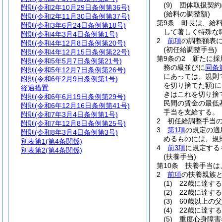
(9)
団体取扱契約
附則
(令和2年10月29日条例第36号)
(給料の調整額)
附則
(令和2年11月30日条例第37号)
第9条
町長は、給
附則
(令和3年6月24日条例第18号)
して著しく特殊な
附則
(令和4年3月4日条例第1号)
2
前項
の調整額表に
附則
(令和4年12月8日条例第20号)
(初任給調整手当)
附則
(令和4年12月15日条例第22号)
第9条の2
新たに採
附則
(令和5年5月7日条例第21号)
務の級並びに
同条
附則
(令和5年12月7日条例第26号)
にあっては、規則
附則
(令和6年2月9日条例第1号)
を切り捨てた額)
に
経過措置
きはこれを切り捨
附則
(令和6年6月19日条例第29号)
民間の賃金の最低
附則
(令和6年12月16日条例第41号)
手当を支給する。
附則
(令和7年3月4日条例第1号)
2
初任給調整手当
附則
(令和7年12月8日条例第25号)
3
第1項
の規定の適
附則
(令和8年3月4日条例第3号)
めるものには、規
別表第1
(第4条関係)
4
前3項
に規定する
別表第2
(第4条関係)
(扶養手当)
第10条
扶養手当は
2
前項
の扶養親族
(1)
22歳に達す
(2)
22歳に達す
(3)
60歳以上の
(4)
22歳に達す
(5)
重度心身障害