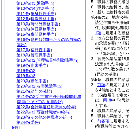
5
職員の職務の級
第10条の3
(通勤手当)
6
職員の給料は、
第10条の4
(住居手当)
7
新たに給料表の
第11条
(単身赴任手当)
第4条の2
地方公務
第12条
(特殊勤務手当)
該定年前再任用短
第13条
(時間外勤務手当)
任用短時間勤務職
第14条
(休日勤務手当)
1項
に規定する勤
第15条
(夜間勤務手当)
2
地方公務員の育
第16条
(勤務1時間当たりの給与額の
の承認を受けた職
算出)
受ける号給に応じ
第17条
(宿日直手当)
下「算出率」とい
第18条
(管理職手当)
3
育児休業法第18
第18条の2
(管理職員特別勤務手当)
決定された号給に
第19条
(期末手当)
して得た数を乗じ
第19条の2
(昇給の基準)
第19条の3
第5条
職員の昇給
第20条
(勤勉手当)
2
前項
の規定によ
第20条の2
(災害派遣手当)
を4号給とするこ
第21条
(給与の減額)
3
55歳
(規則で定め
第21条の2
(定年前再任用短時間勤務
は、
同項
中「4号
職員についての適用除外)
とする。
第22条
(会計年度任用職員の給与)
4
職員の昇給は、
第22条の2
(専従休職者の給与)
5
職員の昇給は、
第23条
(その他の休職者の給与)
6
前各項
に規定す
第24条
(委任)
(復職時等における
附則