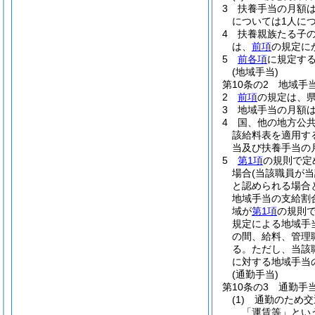
3
扶養手当の月額
については1人につ
4
扶養親族たる子の
は、
前項
の規定に
5
前各項
に規定す
(地域手当)
第10条の2
地域手
2
前項
の規定は、
3
地域手当の月額は
4
国、他の地方公
該給料表を適用す
当及び扶養手当の
5
第1項
の規則で定
場合
(当該職員が
と認められる場合
地域手当の支給割
域が
第1項
の規則
規定による地域手
の間、給料、管理
る。
ただし、当該
に対する地域手当
(通勤手当)
第10条の3
通勤手
(1)
通勤のため交
「運賃等」とい