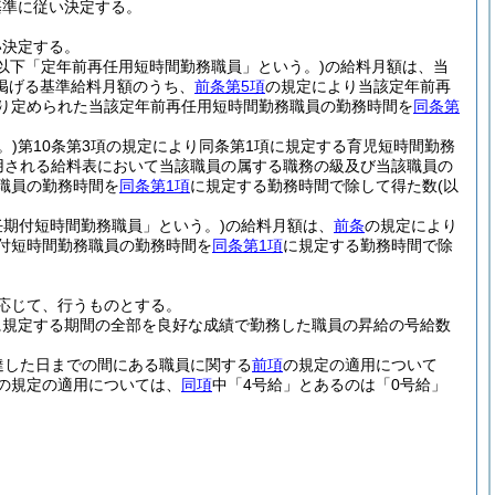
基準に従い決定する。
い決定する。
(以下「定年前再任用短時間勤務職員」という。)
の給料月額は、当
掲げる基準給料月額のうち、
前条第5項
の規定により当該定年前再
り定められた当該定年前再任用短時間勤務職員の勤務時間を
同条第
。)
第10条第3項の規定により同条第1項に規定する育児短時間勤務
用される給料表において当該職員の属する職務の級及び当該職員の
職員の勤務時間を
同条第1項
に規定する勤務時間で除して得た数
(以
任期付短時間勤務職員」という。)
の給料月額は、
前条
の規定により
付短時間勤務職員の勤務時間を
同条第1項
に規定する勤務時間で除
応じて、行うものとする。
に規定する期間の全部を良好な成績で勤務した職員の昇給の号給数
達した日までの間にある職員に関する
前項
の規定の適用について
の規定の適用については、
同項
中「4号給」とあるのは「0号給」