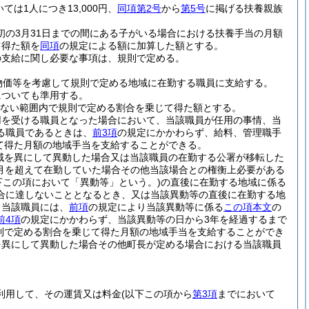
ては1人につき13,000円、
同項第2号
から
第5号
に掲げる扶養親族
初の3月31日までの間にある子がいる場合における扶養手当の月額
て得た額を
同項
の規定による額に加算した額とする。
の支給に関し必要な事項は、規則で定める。
物価等を考慮して規則で定める地域に在勤する職員に支給する。
についても準用する。
えない範囲内で規則で定める割合を乗じて得た額とする。
用を受ける職員となった場合において、当該職員が任用の事情、当
る職員であるときは、
前3項
の規定にかかわらず、給料、管理職手
じて得た月額の地域手当を支給することができる。
域を異にして異動した場合又は当該職員の在勤する公署が移転した
月を超えて在勤していた場合その他当該場合との権衡上必要がある
下この項において「異動等」という。)
の直後に在勤する地域に係る
合に達しないこととなるとき、又は当該異動等の直後に在勤する地
、当該職員には、
前項
の規定により当該異動等に係る
この項本文
の
前4項
の規定にかかわらず、当該異動等の日から3年を経過するまで
規則で定める割合を乗じて得た月額の地域手当を支給することができ
を異にして異動した場合その他町長が定める場合における当該職員
利用して、その運賃又は料金
(以下この項から
第3項
までにおいて