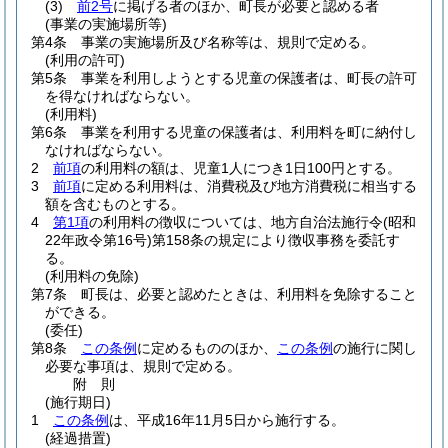
(3)
前2号
に掲げる者のほか、町長が必要と認める者
(事業の実施場所等)
第4条
事業の実施場所及び名称等は、規則で定める。
(利用の許可)
第5条
事業を利用しようとする児童の保護者は、町長の許可
を得なければならない。
(利用料)
第6条
事業を利用する児童の保護者は、利用料を町に納付し
なければならない。
2
前項
の利用料の額は、児童1人につき1日100円とする。
3
前項
に定める利用料は、消費税及び地方消費税に相当する
額を含むものとする。
4
第1項
の利用料の徴収については、地方自治法施行令
(昭和
22年政令第16号)
第158条の規定により徴収事務を委託す
る。
(利用料の免除)
第7条
町長は、必要と認めたときは、利用料を免除すること
ができる。
(委任)
第8条
この条例
に定めるもののほか、
この条例
の施行に関し
必要な事項は、規則で定める。
附
則
(施行期日)
1
この条例
は、平成16年11月5日から施行する。
(経過措置)