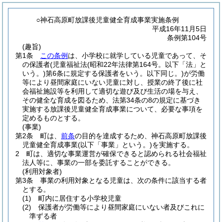
○神石高原町放課後児童健全育成事業実施条例
平成16年11月5日
条例第104号
(趣旨)
第1条
この条例
は、小学校に就学している児童であって、そ
の保護者
(児童福祉法
(昭和22年法律第164号。以下「法」と
いう。)
第6条に規定する保護者をいう。以下同じ。)
が労働
等により昼間家庭にいない児童に対し、授業の終了後に社
会福祉施設等を利用して適切な遊び及び生活の場を与え、
その健全な育成を図るため、法第34条の8の規定に基づき
実施する放課後児童健全育成事業について、必要な事項を
定めるものとする。
(事業)
第2条
町は、
前条
の目的を達成するため、神石高原町放課後
児童健全育成事業
(以下「事業」という。)
を実施する。
2
町は、適切な事業運営が確保できると認められる社会福祉
法人等に、事業の一部を委託することができる。
(利用対象者)
第3条
事業の利用対象となる児童は、次の条件に該当する者
とする。
(1)
町内に居住する小学校児童
(2)
保護者が労働等により昼間家庭にいない者及びこれに
準ずる者