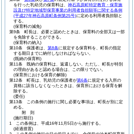
を行った乳幼児の保育料は、
神石高原町特定教育・保育施
設及び特定地域型保育事業の利用者負担額等に関する条例
(平成27年神石高原町条例第25号)
に定める利用者負担額と
する。
(保育料の減免)
第9条
町長は、必要と認めたときは、保育料の全部又は一部
を免除することができる。
(保育料の納入)
第10条
保護者は、
第8条
に規定する保育料を、町長の指定
する期日までに納付しなければならない。
(既納の保育料)
第11条
既納の保育料は、返還しない。
ただし、町長が特別
の理由があると認める場合は、この限りでない。
(保育所における保育の解除)
第12条
町長は、乳幼児の保護者が
第6条
に規定する入所の
資格に該当しなくなったときは、保育所における保育を解
除する。
(委任)
第13条
この条例の施行に関し必要な事項は、町長が別に定
める。
附
則
(施行期日)
1
この条例は、平成16年11月5日から施行する。
(経過措置)