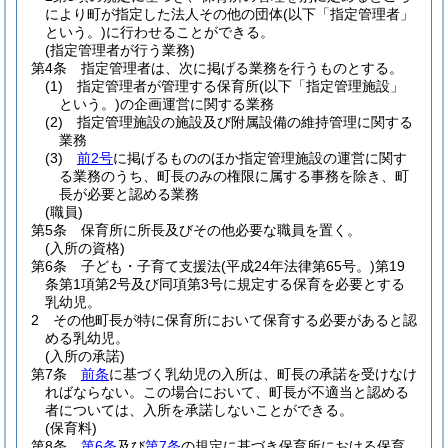
により町が指定した法人その他の団体
(以下「指定管理者」
という。)
に行わせることができる。
(指定管理者が行う業務)
第4条
指定管理者は、次に掲げる業務を行うものとする。
(1)
指定管理者が管理する保育所
(以下「指定管理施設」
という。)
の企画運営に関する業務
(2)
指定管理施設の施設及び附属設備の維持管理に関する
業務
(3)
前2号
に掲げるもののほか指定管理施設の運営に関す
る業務のうち、町長のみの権限に属する事務を除き、町
長が必要と認める業務
(職員)
第5条
保育所に所長及びその他必要な職員を置く。
(入所の資格)
第6条
子ども・子育て支援法
(平成24年法律第65号。)
第19
条第1項第2号及び同項第3号に規定する保育を必要とする
乳幼児。
2
その他町長が特に保育所において保育する必要があると認
める乳幼児。
(入所の承諾)
第7条
前条
に基づく乳幼児の入所は、町長の承諾を受けなけ
ればならない。
この場合において、町長が不適当と認める
者については、入所を承諾しないことができる。
(保育料)
第8条
第6条
及び
第7条
の規定に基づき保育所における保育