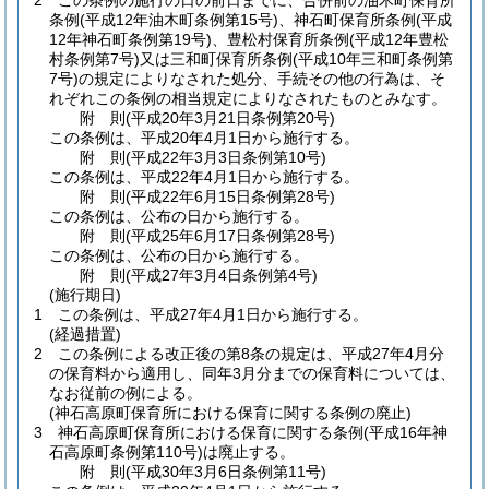
2
この条例の施行の日の前日までに、合併前の油木町保育所
条例
(平成12年油木町条例第15号)
、神石町保育所条例
(平成
12年神石町条例第19号)
、豊松村保育所条例
(平成12年豊松
村条例第7号)
又は三和町保育所条例
(平成10年三和町条例第
7号)
の規定によりなされた処分、手続その他の行為は、そ
れぞれこの条例の相当規定によりなされたものとみなす。
附
則
(平成20年3月21日
条例第20号)
この条例は、平成20年4月1日から施行する。
附
則
(平成22年3月3日
条例第10号)
この条例は、平成22年4月1日から施行する。
附
則
(平成22年6月15日
条例第28号)
この条例は、公布の日から施行する。
附
則
(平成25年6月17日
条例第28号)
この条例は、公布の日から施行する。
附
則
(平成27年3月4日
条例第4号)
(施行期日)
1
この条例は、平成27年4月1日から施行する。
(経過措置)
2
この条例による改正後の第8条の規定は、平成27年4月分
の保育料から適用し、同年3月分までの保育料については、
なお従前の例による。
(神石高原町保育所における保育に関する条例の廃止)
3
神石高原町保育所における保育に関する条例
(平成16年神
石高原町条例第110号)
は廃止する。
附
則
(平成30年3月6日
条例第11号)