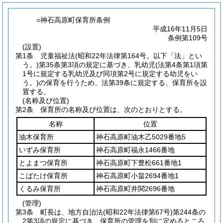
○神石高原町保育所条例
平成16年11月5日
条例第109号
(設置)
第1条
児童福祉法
(昭和22年法律第164号。以下「法」とい
う。)
第35条第3項の規定に基づき、乳幼児
(法第4条第1項第
1号に規定する乳幼児及び同項第2号に規定する幼児をい
う。)
の保育を行うため、法第39条に規定する、保育所を設
置する。
(名称及び位置)
第2条
保育所の名称及び位置は、次のとおりとする。
名称
位置
油木保育所
神石高原町油木乙5029番地5
いずみ保育所
神石高原町福永1466番地
とよまつ保育所
神石高原町下豊松661番地1
こばたけ保育所
神石高原町小畠2694番地1
くるみ保育所
神石高原町井関2696番地
(管理)
第3条
町長は、地方自治法
(昭和22年法律第67号)
第244条の
2第3項の規定に基づき、保育所の管理を別に定めるところ