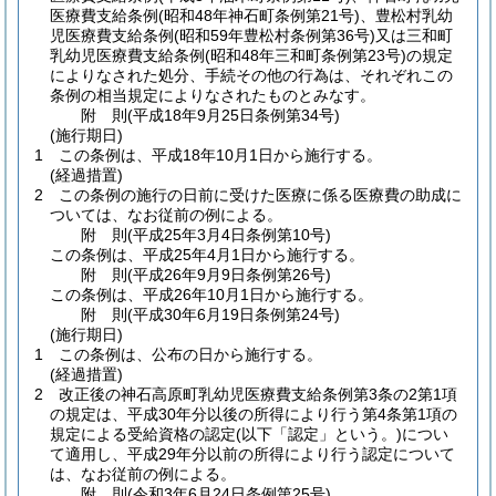
医療費支給条例
(昭和48年神石町条例第21号)
、豊松村乳幼
児医療費支給条例
(昭和59年豊松村条例第36号)
又は三和町
乳幼児医療費支給条例
(昭和48年三和町条例第23号)
の規定
によりなされた処分、手続その他の行為は、それぞれこの
条例の相当規定によりなされたものとみなす。
附
則
(平成18年9月25日
条例第34号)
(施行期日)
1
この条例は、平成18年10月1日から施行する。
(経過措置)
2
この条例の施行の日前に受けた医療に係る医療費の助成に
ついては、なお従前の例による。
附
則
(平成25年3月4日
条例第10号)
この条例は、平成25年4月1日から施行する。
附
則
(平成26年9月9日
条例第26号)
この条例は、平成26年10月1日から施行する。
附
則
(平成30年6月19日
条例第24号)
(施行期日)
1
この条例は、公布の日から施行する。
(経過措置)
2
改正後の神石高原町乳幼児医療費支給条例第3条の2第1項
の規定は、平成30年分以後の所得により行う第4条第1項の
規定による受給資格の認定
(以下「認定」という。)
につい
て適用し、平成29年分以前の所得により行う認定について
は、なお従前の例による。
附
則
(令和3年6月24日
条例第25号)