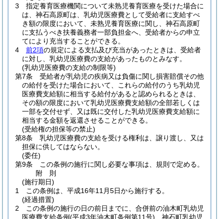
3
指定養育医療機関について未熟児養育医療を受けた場合に
は、神石高原町は、乳幼児医療費として受給者に支給すべ
き額の限度において、未熟児養育医療に関し、神石高原町
に支払うべき扶養義務者一部負担金へ、受給者からの申立
てにより充当することができる。
4
前2項
の規定による支払及び充当があったときは、受給者
に対し、乳幼児医療費の支給があったものとみなす。
(乳幼児医療費の支給の制限等)
第7条
受給者が乳幼児の疾病又は負傷に関し損害賠償その他
の給付を受けた場合において、これらの給付のうち乳幼児
医療費支給額に相当する給付があると認められるときは、
その額の限度において乳幼児医療費支給額の全部若しくは
一部を交付せず、又は既に交付した乳幼児医療費支給額に
相当する金額を返還させることができる。
(受給権の担保等の禁止)
第8条
乳幼児医療費の支給を受ける権利は、譲り渡し、又は
担保に供してはならない。
(委任)
第9条
この条例の施行に関し必要な事項は、規則で定める。
附
則
(施行期日)
1
この条例は、平成16年11月5日から施行する。
(経過措置)
2
この条例の施行の日の前日までに、合併前の油木町乳幼児
医療費支給条例
(平成3年油木町条例第11号)
、神石町乳幼児