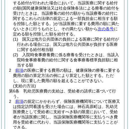
する給付が行われた場合において、当該医療に関する給付
の額
(国民健康保険法又は社会保険各法による療養の給付を
受けたときは、当該療養の給付の額から当該療養の給付に
関するこれらの法律の規定による一部負担金に相当する額
を控除した額とする。)
が当該医療に要する費用の額に満た
ないときに行うものとし、その満たない額から
次の各号
に
定める額を控除した額を給付する。
(1)
国又は地方公共団体の負担による医療に関する給付が
行われる場合には、国又は地方公共団体が負担する医療
に関する給付相当額
(2)
入院時食事療養費に係る療養を受けたときは、当該入
院時食事療養費の給付に関する食事療養標準負担額に相
当する額
2
前項
の医療に要する費用の額は、健康保険の療養に要する
費用の額の算定方法の例により算定した額とする。
ただ
し、現に要した費用の額を超えることができない。
(支給の方法)
第6条
乳幼児医療費の支給は、受給者の請求に基づいて行
う。
2
前項
の規定にかかわらず、保険医療機関等について医療又
は指定訪問看護を受けた場合には、神石高原町は、乳幼児
医療費として受給者に支給すべき額の限度において、受給
者が当該医療に関し、当該保険医療機関等に支払うべき費
用を受給者に代わり、当該保険医療機関等に支払うことが
できる。