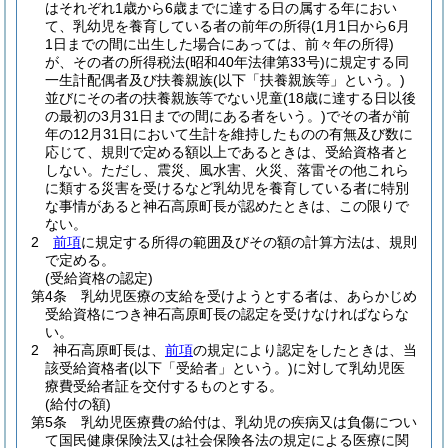
はそれぞれ1歳から6歳までに達する日の属する年におい
て、乳幼児を養育している者の前年の所得
(1月1日から6月
1日までの間に出生した場合にあっては、前々年の所得)
が、その者の所得税法
(昭和40年法律第33号)
に規定する同
一生計配偶者及び扶養親族
(以下「扶養親族等」という。)
並びにその者の扶養親族等でない児童
(18歳に達する日以後
の最初の3月31日までの間にある者をいう。)
でその者が前
年の12月31日において生計を維持したものの有無及び数に
応じて、規則で定める額以上であるときは、受給資格者と
しない。
ただし、震災、風水害、火災、落雷その他これら
に類する災害を受けるなど乳幼児を養育している者に特別
な事情があると神石高原町長が認めたときは、この限りで
ない。
2
前項
に規定する所得の範囲及びその額の計算方法は、規則
で定める。
(受給資格の認定)
第4条
乳幼児医療の支給を受けようとする者は、あらかじめ
受給資格につき神石高原町長の認定を受けなければならな
い。
2
神石高原町長は、
前項
の規定により認定をしたときは、当
該受給資格者
(以下「受給者」という。)
に対して乳幼児医
療費受給者証を交付するものとする。
(給付の額)
第5条
乳幼児医療費の給付は、乳幼児の疾病又は負傷につい
て国民健康保険法又は社会保険各法の規定による医療に関