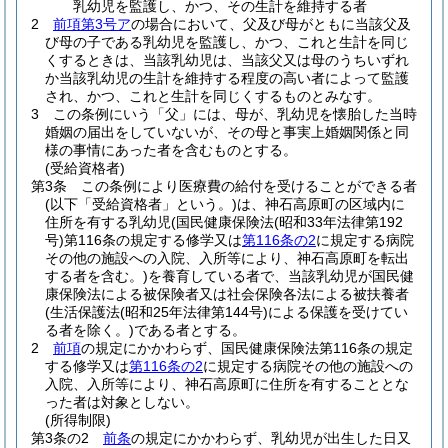
乳幼児を監護し、かつ、その生計を維持する者
2
前項第3号ア
の場合において、父及び母がともに当該父及
び母の子である乳幼児を監護し、かつ、これと生計を同じ
くするときは、当該乳幼児は、当該父又は母のうちいずれ
か当該乳幼児の生計を維持する程度の高い者によって監護
され、かつ、これと生計を同じくするものとみなす。
3
この条例にいう「父」には、母が、乳幼児を懐胎した当時
婚姻の届出をしていないが、その母と事実上婚姻関係と同
様の事情にあった者を含むものとする。
(受給資格者)
第3条
この条例により医療費の給付を受けることができる者
(以下「受給資格者」という。)
は、神石高原町の区域内に
住所を有する乳幼児
(国民健康保険法
(昭和33年法律第192
号)
第116条の規定する修学又は
第116条の2
に規定する病院
その他の施設への入院、入所等により、神石高原町を転出
する者を含む。)
を養育している者で、当該乳幼児が国民健
康保険法による被保険者又は社会保険各法による被扶養者
(生活保護法
(昭和25年法律第144号)
による保護を受けてい
る者を除く。)
である者とする。
2
前項
の規定にかかわらず、国民健康保険法第116条の規定
する修学又は
第116条の2
に規定する病院その他の施設への
入院、入所等により、神石高原町に住所を有することとな
った者は対象としない。
(所得制限)
第3条の2
前条
の規定にかかわらず、乳幼児が出生した日又