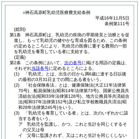
○神石高原町乳幼児医療費支給条例
平成16年11月5日
条例第111号
(総則)
第1条
神石高原町は、乳幼児の疾病の早期発見と治療とを促
進し、もって乳幼児の健やかな育成を図るため、この条例
の定めるところにより、乳幼児の医療に要する費用の一部
を乳幼児を養育している者に支給する。
(定義)
第2条
この条例において、
次の各号
に掲げる用語の定義は、
それぞれ
当該各号
に定めるところによる。
(1)
「乳幼児」とは、出生の日から満6歳に達する日以後
の最初の3月31日までの間にある者をいう。
(2)
「社会保険各法」とは、健康保険法
(大正11年法律第
70号)
、船員保険法
(昭和14年法律第73号)
、国家公務員共
済組合法
(昭和33年法律第128号)
、地方公務員等共済組合
法
(昭和37年法律第152号)
及び私立学校教職員共済法
(昭
和28年法律第245号)
をいう。
(3)
「乳幼児を養育している者」とは、次のいずれかに該
当する者をいう。
ア
乳幼児を監護し、かつ、これと生計を同じくするそ
の父又は母
イ
父母に監護されず、又はこれと生計を同じくしない