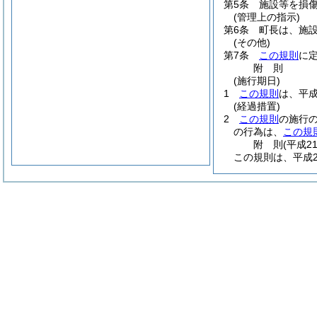
第5条
施設等を損
(管理上の指示)
第6条
町長は、施
(その他)
第7条
この規則
に
附
則
(施行期日)
1
この規則
は、平成
(経過措置)
2
この規則
の施行
の行為は、
この規
附
則
(平成2
この規則は、平成2