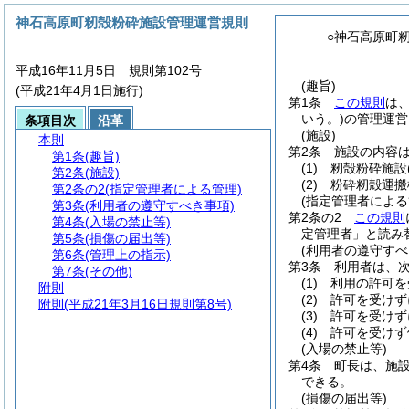
神石高原町籾殻粉砕施設管理運営規則
○神石高原町
平成16年11月5日 規則第102号
(趣旨)
(平成21年4月1日施行)
第1条
この規則
は
いう。)
の管理運営
条項目次
沿革
(施設)
本則
第2条
施設の内容
第1条
(趣旨)
(1)
籾殻粉砕施設
第2条
(施設)
(2)
粉砕籾殻運搬
第2条の2
(指定管理者による管理)
(指定管理者による
第3条
(利用者の遵守すべき事項)
第2条の2
この規則
第4条
(入場の禁止等)
定管理者」と読み
第5条
(損傷の届出等)
(利用者の遵守すべ
第6条
(管理上の指示)
第3条
利用者は、
第7条
(その他)
(1)
利用の許可を
附則
(2)
許可を受けず
附則
(平成21年3月16日規則第8号)
(3)
許可を受けず
(4)
許可を受けず
(入場の禁止等)
第4条
町長は、施
できる。
(損傷の届出等)