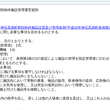
籾殻粉砕施設管理運営規則
、
神石高原町籾殻粉砕施設設置及び管理条例
(平成16年神石高原町条例第1
に関し必要な事項を定めるものとする。
は、次のとおりとする。
(鉄骨造)
1式
機械 1台
管理)
において、条例第3条の2の規定により施設の管理を指定管理者に行わせ
替えるものとする。
き事項)
次に掲げる事項を遵守しなければならない。
受けた施設以外に立ち入らないこと。
に施設内において寄附の募集、物品の販売、飲食物等の提供、広告物の
に火気等を使用し、又は所定の場所以外において喫煙しないこと。
備え付けた備品等を移動しないこと。
設内の秩序を乱し、若しくは他の入場者に迷惑を及ぼし、又はこれらの