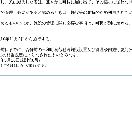
傷し、又は滅失した者は、速やかに町長に届け出て、その指示に従わな
設の管理上必要があると認めるときは、施設等の維持のため利用されて
定めるもののほか、施設の管理に関し必要な事項は、町長が別に定める
16年11月5日から施行する。
の前日までに、合併前の三和町籾殻粉砕施設設置及び管理条例施行規則
(
則
の相当規定によりなされたものとみなす。
1年3月16日
規則第8号)
1年4月1日から施行する。