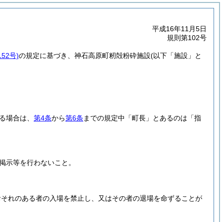
平成16年11月5日
規則第102号
52号)
の規定に基づき、神石高原町籾殻粉砕施設
(以下「施設」と
る場合は、
第4条
から
第6条
までの規定中「町長」とあるのは「指
掲示等を行わないこと。
おそれのある者の入場を禁止し、又はその者の退場を命ずることが