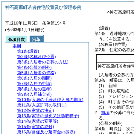
神石高原町若者住宅設置及び管理条例
○神石高原町
平成16年11月5日 条例第194号
(設置)
(令和3年1月1日施行)
第1条
過疎地域活
う。)
を設置する。
条項目次
沿革
(名称及び位置)
本則
第2条
住宅の名称
第1条
(設置)
第2条
(名称及び位置)
第3条
(入居者の公募の方法)
神石高原町若者住
第4条
(公募の例外)
第5条
(入居者の資格)
(入居者の公募の方
第6条
(入居の期間)
第3条
町長は、入
第7条
(入居の申請)
(1)
新聞
第8条
(入居の選考)
(2)
町の広報紙
第9条
(入居補欠者)
(3)
テレビジョン
第10条
(入居の手続及び入居の期限)
(4)
町庁舎その他
第11条
(入居許可の取消し)
(5)
その他町長が
第12条
(家賃の決定)
2
前項
の公募に当
第13条
(家賃の減免又は徴収猶予)
る。
第14条
(家賃の変更等)
(公募の例外)
第15条
(家賃の納付)
第4条
町長は、次
第16条
(督促及び延滞金の徴収)