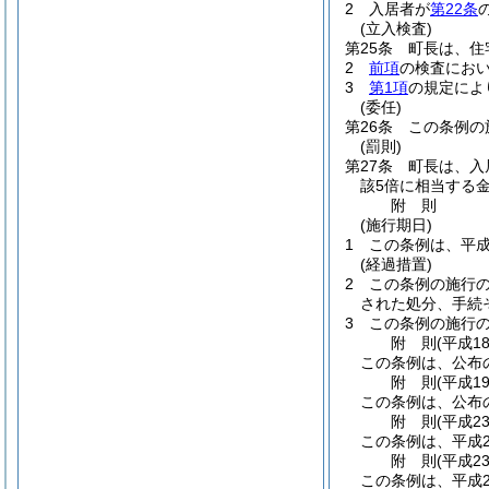
2
入居者が
第22条
(立入検査)
第25条
町長は、住
2
前項
の検査にお
3
第1項
の規定によ
(委任)
第26条
この条例の
(罰則)
第27条
町長は、入
該5倍に相当する
附
則
(施行期日)
1
この条例は、平成
(経過措置)
2
この条例の施行
された処分、手続
3
この条例の施行
附
則
(平成1
この条例は、公布
附
則
(平成1
この条例は、公布
附
則
(平成2
この条例は、平成2
附
則
(平成2
この条例は、平成2