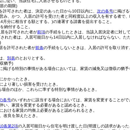
位に従い、当該住宅に入居させるものとする。
居の期限)
を許可された者は、決定のあった日から10日以内に、
次の各号
に掲げる
営み、かつ、入居の許可を受けた者と同程度以上の収入を有する者で、
14月分に相当する額とする。)
の連署する請書を提出すること。
を納付すること。
入居を許可された者が
前項
の手続をしたときは、当該入居決定者に対し
された者は、入居可能日から14日以内に入居しなければならない。
た
)
居を許可された者が
前条
の手続をしないときは、入居の許可を取り消す
は、
別表
のとおりとする。
収猶予)
に掲げる特別の事情がある場合においては、家賃の減免又は徴収の猶予
にかかったとき。
により著しい損害を受けたとき。
る場合のほか、これらに準ずる特別な事情があるとき。
の各号
のいずれかに該当する場合においては、家賃を変更することがで
伴い、家賃を変更する必要があると認めるとき。
における家賃の均衡上必要があると認められるとき。
、改良を加えたとき。
10条第2項
の入居可能日から住宅を明け渡した日
(明渡しの請求があった