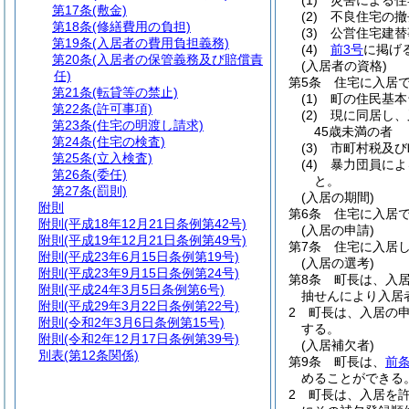
(1)
災害による住
第17条
(敷金)
(2)
不良住宅の撤
第18条
(修繕費用の負担)
(3)
公営住宅建替
第19条
(入居者の費用負担義務)
(4)
前3号
に掲げ
第20条
(入居者の保管義務及び賠償責
(入居者の資格)
任)
第5条
住宅に入居
第21条
(転貸等の禁止)
(1)
町の住民基本
第22条
(許可事項)
(2)
現に同居し、
第23条
(住宅の明渡し請求)
45歳未満の者
第24条
(住宅の検査)
(3)
市町村税及び
第25条
(立入検査)
(4)
暴力団員によ
第26条
(委任)
と。
第27条
(罰則)
(入居の期間)
附則
第6条
住宅に入居で
附則
(平成18年12月21日条例第42号)
(入居の申請)
附則
(平成19年12月21日条例第49号)
第7条
住宅に入居
附則
(平成23年6月15日条例第19号)
(入居の選考)
附則
(平成23年9月15日条例第24号)
第8条
町長は、入
附則
(平成24年3月5日条例第6号)
抽せんにより入居
附則
(平成29年3月22日条例第22号)
2
町長は、入居の
附則
(令和2年3月6日条例第15号)
する。
附則
(令和2年12月17日条例第39号)
(入居補欠者)
別表
(第12条関係)
第9条
町長は、
前
めることができる
2
町長は、入居を