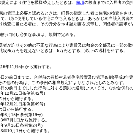
の規定により住宅を模様替えしたときは、
前項
の検査までに入居者の負
宅の管理上必要と認めるときは、町長の指定した者に住宅の検査をさせ
いて、現に使用している住宅に立ち入るときは、あらかじめ当該入居者
り検査に当たる者は、その身分を示す証明書を携帯し、関係者の請求が
施行に関し必要な事項は、規則で定める。
居者が詐欺その他の不正な行為により家賃又は敷金の全部又は一部の徴
金額が5万円を超えないときは、5万円とする。)
以下の過料を科する。
16年11月5日から施行する。
の日の前日までに、合併前の豊松村若者住宅設置及び管理条例
(平成8年
その他の行為は、この条例の相当規定によりなされたものとみなす。
の日の前日までにした行為に対する罰則の適用については、なお合併前
8年12月21日
条例第42号)
の日から施行する。
9年12月21日
条例第49号)
の日から施行する。
3年6月15日
条例第19号)
3年7月1日から施行する。
3年9月15日
条例第24号)
3年10月1日から施行する。