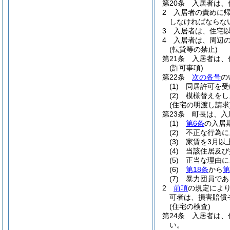
第20条
入居者は、
2
入居者の責めに
しなければならな
3
入居者は、住宅
4
入居者は、周辺
(転貸等の禁止)
第21条
入居者は、
(許可事項)
第22条
次の各号
の
(1)
同居許可を受
(2)
模様替えをし
(住宅の明渡し請求
第23条
町長は、入
(1)
第6条
の入居
(2)
不正な行為に
(3)
家賃を3月以
(4)
当該住居及び
(5)
正当な理由に
(6)
第18条
から
第
(7)
暴力団員であ
2
前項
の規定によ
可者は、損害賠償
(住宅の検査)
第24条
入居者は、
い。