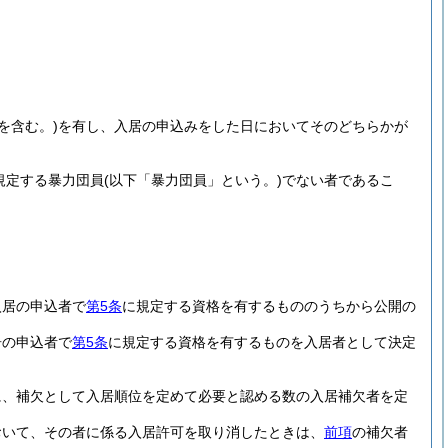
を含む。)
を有し、入居の申込みをした日においてそのどちらかが
規定する暴力団員
(以下「暴力団員」という。)
でない者であるこ
入居の申込者で
第5条
に規定する資格を有するもののうちから公開の
居の申込者で
第5条
に規定する資格を有するものを入居者として決定
に、補欠として入居順位を定めて必要と認める数の入居補欠者を定
おいて、その者に係る入居許可を取り消したときは、
前項
の補欠者