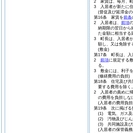
2
家賃は、毎月、
3
入居者が新たに
(督促及び延滞金の
第16条
家賃を
前条
2
入居者は、
前項
納期限の翌日から
た金額に相当する
3
町長は、入居者
額し、又は免除す
(敷金)
第17条
町長は、入
2
前項
に規定する
る。
3
敷金には、利子
(修繕費用の負担)
第18条
住宅及び共
要する費用を除く。
2
入居者の責めに
の費用を負担しな
(入居者の費用負担
第19条
次に掲げる
(1)
電気、ガス及
(2)
汚物及びじん
(3)
共同施設及び
(入居者の保管義務