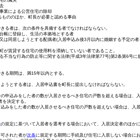
宅の滅失
去
事業による公営住宅の除却
るもののほか、町長が必要と認める事由
できる者は、次の条件を具備する者でなければならない。
台帳に登録し、生活の本拠地とする者
又は同居しようとする配偶者
(入居申込み後3月以内に婚姻する予定の者
町が賃貸する住宅の使用料を滞納していない者であること。
る不当な行為の防止等に関する法律
(平成3年法律第77号)
第2条第6号に
きる期間は、満15年以内とする。
しようとする者は、入居申込書を町長に提出しなければならない。
居の申込みをした者の数が入居させるべき住宅の戸数を超える場合は、
者を決定する。
申込みをした者の数が入居させるべき住宅の戸数を超えない場合は、入
条
の規定に基づいて入居者を選考する場合において、入居決定者のほか
。
許可された者が
次条
に規定する期間に手続及び住宅に入居しない場合に