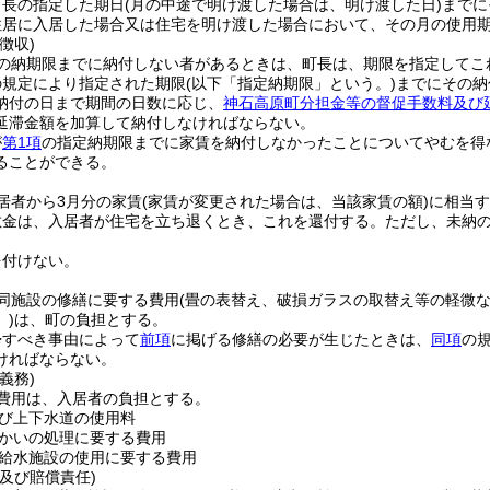
町長の指定した期日
(月の中途で明け渡した場合は、明け渡した日)
までに
住居に入居した場合又は住宅を明け渡した場合において、その月の使用期
徴収)
の納期限までに納付しない者があるときは、町長は、期限を指定してこ
の規定により指定された期限
(以下「指定納期限」という。)
までにその納
納付の日まで期間の日数に応じ、
神石高原町分担金等の督促手数料及び
延滞金額を加算して納付しなければならない。
が
第1項
の指定納期限までに家賃を納付しなかったことについてやむを得
ることができる。
居者から3月分の家賃
(家賃が変更された場合は、当該家賃の額)
に相当す
敷金は、入居者が住宅を立ち退くとき、これを還付する。
ただし、未納
を付けない。
同施設の修繕に要する費用
(畳の表替え、破損ガラスの取替え等の軽微
)
は、町の負担とする。
帰すべき事由によって
前項
に掲げる修繕の必要が生じたときは、
同項
の
ければならない。
義務)
費用は、入居者の負担とする。
び上下水道の使用料
かいの処理に要する費用
給水施設の使用に要する費用
及び賠償責任)