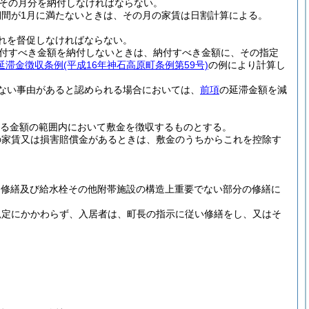
その月分を納付しなければならない。
間が1月に満たないときは、その月の家賃は日割計算による。
れを督促しなければならない。
付すべき金額を納付しないときは、納付すべき金額に、その指定
延滞金徴収条例
(平成16年神石高原町条例第59号)
の例により計算し
ない事由があると認められる場合においては、
前項
の延滞金額を減
る金額の範囲内において敷金を徴収するものとする。
の家賃又は損害賠償金があるときは、敷金のうちからこれを控除す
な修繕及び給水栓その他附帯施設の構造上重要でない部分の修繕に
規定にかかわらず、入居者は、町長の指示に従い修繕をし、又はそ