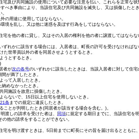
住宅及び共同施設の使用について必要な注意を払い、これらを正常な状
帰すべき事由により、当該住宅及び共同施設を滅失し、又は損傷したと
い。
以外の用途に使用してはならない。
の環境を乱し、又は他に迷惑を及ぼす行為をしてはならない。
住宅を他の者に貸し、又はその入居の権利を他の者に譲渡してはならな
いずれかに該当する場合には、入居者は、町長の許可を受けなければな
けた世帯員以外の者を同居させようとするとき。
ようとするとき。
)
居者が
次の各号
のいずれかに該当したときは、当該入居者に対して住宅
期間が満了したとき。
よって入居したとき。
上納めなかったとき。
共同施設を故意に損傷したとき。
よらないで、15日以上住宅を使用しないとき。
21条
までの規定に違反したとき。
ることが判明したとき
(同居者が該当する場合を含む。)
。
り明渡しの請求を受けた者は、
同項
に規定する期日までに、当該住宅を
その他の請求をすることができない。
住宅を明け渡すときは、5日前までに町長にその旨を届け出るとともに