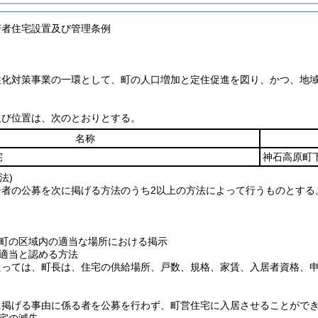
若者住宅設置及び管理条例
性化対策事業の一環として、町の人口増加と定住促進を図り、かつ、地
及び位置は、次のとおりとする。
名称
宅
神石高原町下
法)
居者の公募を次に掲げる方法のうち2以上の方法によって行うものとする
町の区域内の適当な場所における掲示
適当と認める方法
たっては、町長は、住宅の供給場所、戸数、規格、家賃、入居者資格、
に掲げる事由に係る者を公募を行わず、町営住宅に入居させることがで