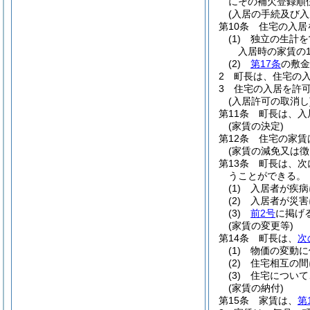
にその補欠登録順
(入居の手続及び入
第10条
住宅の入居
(1)
独立の生計を
入居時の家賃の
(2)
第17条
の敷金
2
町長は、住宅の
3
住宅の入居を許可
(入居許可の取消し
第11条
町長は、入
(家賃の決定)
第12条
住宅の家賃
(家賃の減免又は徴
第13条
町長は、次
うことができる。
(1)
入居者が疾病
(2)
入居者が災害
(3)
前2号
に掲げ
(家賃の変更等)
第14条
町長は、
次
(1)
物価の変動に
(2)
住宅相互の間
(3)
住宅について
(家賃の納付)
第15条
家賃は、
第