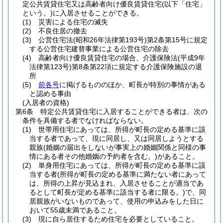
定公共賃貸住宅又は高齢者向け優良賃貸住宅
(以下「住宅」
という。)
に入居させることができる。
(1)
災害による住宅の滅失
(2)
不良住居の撤去
(3)
公営住宅法
(昭和26年法律第193号)
第2条第15号に規定
する公営住宅建替事業による公営住宅の除去
(4)
高齢者向け優良賃貸住宅の場合、介護保険法
(平成9年
法律第123号)
第8条第22項に規定する介護保険施設の退
所
(5)
前各号
に掲げるもののほか、町長が特別の事情がある
と認める事由
(入居者の資格)
第6条
特定公共賃貸住宅に入居することができる者は、次の
条件を具備する者でなければならない。
(1)
世帯用住宅にあっては、所得が町長の定める基準に該
当する者であって、現に同居し、又は同居しようとする
親族
(婚姻の届出をしないが事実上の婚姻関係と同様の事
情にある者その他婚姻の予約者を含む。)
があること。
(2)
単身用住宅にあっては、所得が町長の定める基準に該
当する者
(所得が町長の定める基準に満たない者にあって
は、所得の上昇が見込まれ、入居させることが適当であ
るとして町長が定める基準に該当する者に限る。)
で、同
居親族がいないものであって、使用の申込みをした日に
おいて55歳未満であること。
(3)
現に自ら居住するため住宅を必要としていること。