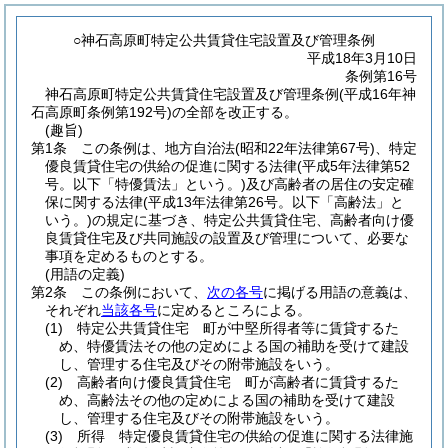
○神石高原町特定公共賃貸住宅設置及び管理条例
平成18年3月10日
条例第16号
神石高原町特定公共賃貸住宅設置及び管理条例(平成16年神
石高原町条例第192号)の全部を改正する。
(趣旨)
第1条
この条例は、地方自治法
(昭和22年法律第67号)
、特定
優良賃貸住宅の供給の促進に関する法律
(平成5年法律第52
号。以下「特優賃法」という。)
及び高齢者の居住の安定確
保に関する法律
(平成13年法律第26号。以下「高齢法」と
いう。)
の規定に基づき、特定公共賃貸住宅、高齢者向け優
良賃貸住宅及び共同施設の設置及び管理について、必要な
事項を定めるものとする。
(用語の定義)
第2条
この条例において、
次の各号
に掲げる用語の意義は、
それぞれ
当該各号
に定めるところによる。
(1)
特定公共賃貸住宅 町が中堅所得者等に賃貸するた
め、特優賃法その他の定めによる国の補助を受けて建設
し、管理する住宅及びその附帯施設をいう。
(2)
高齢者向け優良賃貸住宅 町が高齢者に賃貸するた
め、高齢法その他の定めによる国の補助を受けて建設
し、管理する住宅及びその附帯施設をいう。
(3)
所得 特定優良賃貸住宅の供給の促進に関する法律施