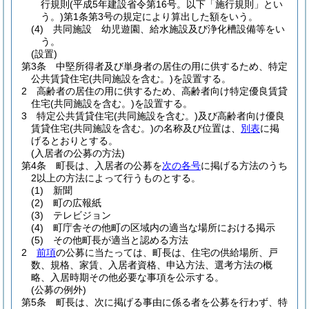
行規則
(平成5年建設省令第16号。以下「施行規則」とい
う。)
第1条第3号の規定により算出した額をいう。
(4)
共同施設 幼児遊園、給水施設及び浄化槽設備等をい
う。
(設置)
第3条
中堅所得者及び単身者の居住の用に供するため、特定
公共賃貸住宅
(共同施設を含む。)
を設置する。
2
高齢者の居住の用に供するため、高齢者向け特定優良賃貸
住宅
(共同施設を含む。)
を設置する。
3
特定公共賃貸住宅
(共同施設を含む。)
及び高齢者向け優良
賃貸住宅
(共同施設を含む。)
の名称及び位置は、
別表
に掲
げるとおりとする。
(入居者の公募の方法)
第4条
町長は、入居者の公募を
次の各号
に掲げる方法のうち
2以上の方法によって行うものとする。
(1)
新聞
(2)
町の広報紙
(3)
テレビジョン
(4)
町庁舎その他町の区域内の適当な場所における掲示
(5)
その他町長が適当と認める方法
2
前項
の公募に当たっては、町長は、住宅の供給場所、戸
数、規格、家賃、入居者資格、申込方法、選考方法の概
略、入居時期その他必要な事項を公示する。
(公募の例外)
第5条
町長は、次に掲げる事由に係る者を公募を行わず、特