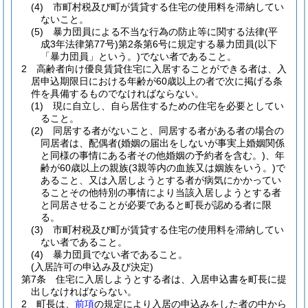
(4)
市町村税及び町が賃貸する住宅の使用料を滞納してい
ないこと。
(5)
暴力団員による不当な行為の防止等に関する法律
(平
成3年法律第77号)
第2条第6号に規定する暴力団員
(以下
「暴力団員」という。)
でない者であること。
2
高齢者向け優良賃貸住宅に入居することができる者は、入
居申込期限日における年齢が60歳以上の者で次に掲げる条
件を具備するものでなければならない。
(1)
現に自立し、自ら居住するための住宅を必要としてい
ること。
(2)
同居する者がないこと、同居する者がある者の場合の
同居者は、配偶者
(婚姻の届出をしないが事実上婚姻関係
と同様の事情にある者その他婚姻の予約者を含む。)
、年
齢が60歳以上の親族
(3親等内の血族又は姻族をいう。)
で
あること、又は入居しようとする者が病気にかかってい
ることその他特別の事情により当該入居しようとする者
と同居させることが必要であると町長が認める者に限
る。
(3)
市町村税及び町が賃貸する住宅の使用料を滞納してい
ない者であること。
(4)
暴力団員でない者であること。
(入居許可の申込み及び決定)
第7条
住宅に入居しようとする者は、入居申込書を町長に提
出しなければならない。
2
町長は、
前項
の規定により入居の申込みをした者の中から