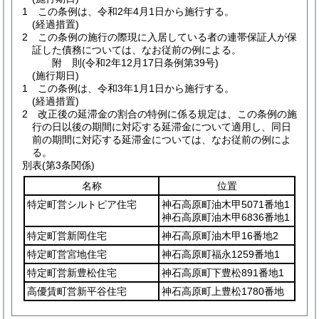
1
この条例は、令和2年4月1日から施行する。
(経過措置)
2
この条例の施行の際現に入居している者の連帯保証人が保
証した債務については、なお従前の例による。
附
則
(令和2年12月17日
条例第39号)
(施行期日)
1
この条例は、令和3年1月1日から施行する。
(経過措置)
2
改正後の延滞金の割合の特例に係る規定は、この条例の施
行の日以後の期間に対応する延滞金について適用し、同日
前の期間に対応する延滞金については、なお従前の例によ
る。
別表
(第3条関係)
名称
位置
特定町営シルトピア住宅
神石高原町油木甲5071番地1
神石高原町油木甲6836番地1
特定町営新岡住宅
神石高原町油木甲16番地2
特定町営宮地住宅
神石高原町福永1259番地1
特定町営新豊松住宅
神石高原町下豊松891番地1
高優賃町営新平谷住宅
神石高原町上豊松1780番地