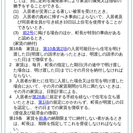
しては、別に定める減免基準により家賃の減免又は徴収の
猶予をすることができる。
(1)
入居者が災害による著しい被害を受けたとき。
(2)
入居者の責めに帰すべき事由によらないで、入居者及
び同居者全員が引き続き10日以上住宅を使用することが
できないとき。
(3)
前2号
に掲げる場合のほか、町長が特別の事由がある
と認めるとき。
(家賃の納付)
第18条
家賃は、
第10条第2項
の入居可能日から住宅を明け
渡した日
(明渡しの請求があったときは、明渡しの請求のあ
った日)
まで徴収する。
2
家賃は、毎月、町長の指定した期日
(月の途中で明け渡し
た場合は、明け渡した日)
までにその月分を納付しなければ
ならない。
3
入居者が新たに住宅に入居した場合又は住宅を明け渡した
場合において、その月の家賃期間が1月に満たないときは、
その月の家賃は、日割計算による。
4
入居者が
第28条
に規定する手続を経ないで住宅を立ち退
いたときは、
第1項
の規定にかかわらず、町長が明渡しの日
を認定し、その日までの家賃を徴収する。
(督促及び延滞金の徴収)
第19条
家賃を
前条
の納期限までに納付しない者があるとき
は、町長は、期限を指定してこれを督促しなければならな
い。