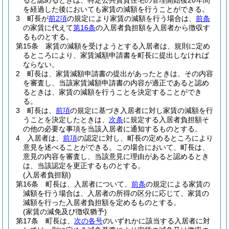
ると認めるときは、特定公共賃貸住宅の管理開始後20年間
を経過した後においても家賃の減額を行うことができる。
3
町長が
前2項
の規定により家賃の減額を行う場合は、
前条
の家賃に代えて
第16条
の入居者負担額を入居者から徴収す
るものとする。
第15条
家賃の減額を受けようとする入居者は、規則に定め
るところにより、家賃減額申請書を町長に提出しなければ
ならない。
2
町長は、家賃減額申請書の提出があったときは、その内容
を審査し、当該家賃減額申請書の内容が適正であると認め
るときは、家賃の減額を行うことを決定することができ
る。
3
町長は、
前項
の規定に基づき入居者に対し家賃の減額を行
うことを決定したときは、
次条
に規定する入居者負担額そ
の他の必要な事項を当該入居者に通知するものとする。
4
入居者は、
前項
の認定に対し、町長の定めるところにより
意見を述べることができる。
この場合において、町長は、
意見の内容を審査し、当該意見に理由があると認めるとき
は、当該認定を更正するものとする。
(入居者負担額)
第16条
町長は、入居者について、
前条
の規定による家賃の
減額を行う場合は、入居者の所得の区分に応じて、家賃の
減額を行った入居者負担額を定めるものとする。
(家賃の減免及び徴収猶予)
第17条
町長は、
次の各号
のいずれかに該当する入居者に対