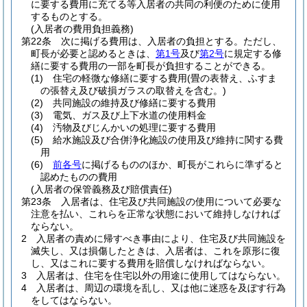
に要する費用に充てる等入居者の共同の利便のために使用
するものとする。
(入居者の費用負担義務)
第22条
次に掲げる費用は、入居者の負担とする。
ただし、
町長が必要と認めるときは、
第1号
及び
第2号
に規定する修
繕に要する費用の一部を町長が負担することができる。
(1)
住宅の軽微な修繕に要する費用
(畳の表替え、ふすま
の張替え及び破損ガラスの取替えを含む。)
(2)
共同施設の維持及び修繕に要する費用
(3)
電気、ガス及び上下水道の使用料金
(4)
汚物及びじんかいの処理に要する費用
(5)
給水施設及び合併浄化施設の使用及び維持に関する費
用
(6)
前各号
に掲げるもののほか、町長がこれらに準ずると
認めたものの費用
(入居者の保管義務及び賠償責任)
第23条
入居者は、住宅及び共同施設の使用について必要な
注意を払い、これらを正常な状態において維持しなければ
ならない。
2
入居者の責めに帰すべき事由により、住宅及び共同施設を
滅失し、又は損傷したときは、入居者は、これを原形に復
し、又はこれに要する費用を賠償しなければならない。
3
入居者は、住宅を住宅以外の用途に使用してはならない。
4
入居者は、周辺の環境を乱し、又は他に迷惑を及ぼす行為
をしてはならない。