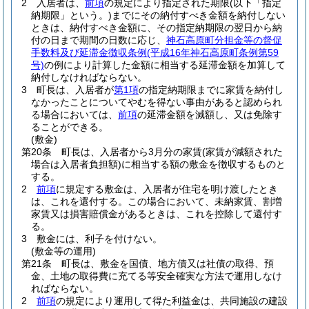
2
入居者は、
前項
の規定により指定された期限
(以下「指定
納期限」という。)
までにその納付すべき金額を納付しない
ときは、納付すべき金額に、その指定納期限の翌日から納
付の日まで期間の日数に応じ、
神石高原町分担金等の督促
手数料及び延滞金徴収条例
(平成16年神石高原町条例第59
号)
の例により計算した金額に相当する延滞金額を加算して
納付しなければならない。
3
町長は、入居者が
第1項
の指定納期限までに家賃を納付し
なかったことについてやむを得ない事由があると認められ
る場合においては、
前項
の延滞金額を減額し、又は免除す
ることができる。
(敷金)
第20条
町長は、入居者から3月分の家賃
(家賃が減額された
場合は入居者負担額)
に相当する額の敷金を徴収するものと
する。
2
前項
に規定する敷金は、入居者が住宅を明け渡したとき
は、これを還付する。
この場合において、未納家賃、割増
家賃又は損害賠償金があるときは、これを控除して還付す
る。
3
敷金には、利子を付けない。
(敷金等の運用)
第21条
町長は、敷金を国債、地方債又は社債の取得、預
金、土地の取得費に充てる等安全確実な方法で運用しなけ
ればならない。
2
前項
の規定により運用して得た利益金は、共同施設の建設