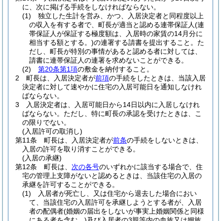
に、次に掲げる手続をしなければならない。
(1)
独立した生計を営み、かつ、入居決定者と同程度以上
の収入を有する者で、町長が適当と認める連帯保証人
(連
帯保証人が保証する極度額は、入居時の家賃の14月分に
相当する額とする。)
の連署する請書を提出すること。
た
だし、町長が特別の事情があると認める者に対しては、
請書に連帯保証人の連署を求めないことができる。
(2)
第20条第1項
の敷金を納付すること。
2
町長は、入居決定者が
前項
の手続をしたときは、当該入居
決定者に対して速やかに住宅の入居可能日を通知しなけれ
ばならない。
3
入居決定者は、入居可能日から14日以内に入居しなけれ
ばならない。
ただし、特に町長の承認を受けたときは、こ
の限りでない。
(入居許可の取消し)
第11条
町長は、入居決定者が
前条
の手続をしないときは、
入居の許可を取り消すことができる。
(入居の承継)
第12条
町長は、
次の各号
のいずれかに該当する場合で、住
宅の管理上支障がないと認めるときは、当該住宅の入居の
承継を許可することができる。
(1)
入居者が死亡し、又は住宅から退去した場合におい
て、当該住宅の入居許可を承継しようとする者が、入居
者の配偶者
(婚姻の届出をしないが事実上婚姻関係と同様
にある者を含む。)
及び入居者の3親等内の血族又は姻族