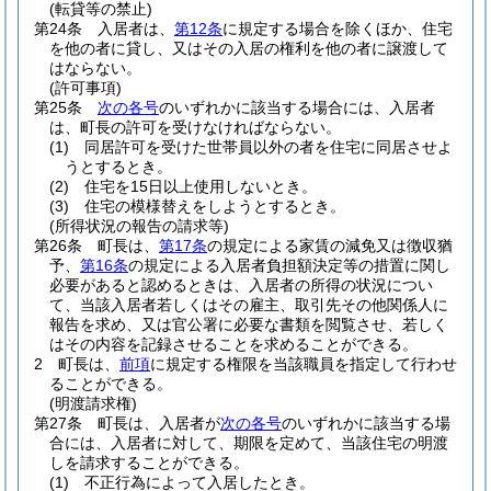
(転貸等の禁止)
第24条
入居者は、
第12条
に規定する場合を除くほか、住宅
を他の者に貸し、又はその入居の権利を他の者に譲渡して
はならない。
(許可事項)
第25条
次の各号
のいずれかに該当する場合には、入居者
は、町長の許可を受けなければならない。
(1)
同居許可を受けた世帯員以外の者を住宅に同居させよ
うとするとき。
(2)
住宅を15日以上使用しないとき。
(3)
住宅の模様替えをしようとするとき。
(所得状況の報告の請求等)
第26条
町長は、
第17条
の規定による家賃の減免又は徴収猶
予、
第16条
の規定による入居者負担額決定等の措置に関し
必要があると認めるときは、入居者の所得の状況につい
て、当該入居者若しくはその雇主、取引先その他関係人に
報告を求め、又は官公署に必要な書類を閲覧させ、若しく
はその内容を記録させることを求めることができる。
2
町長は、
前項
に規定する権限を当該職員を指定して行わせ
ることができる。
(明渡請求権)
第27条
町長は、入居者が
次の各号
のいずれかに該当する場
合には、入居者に対して、期限を定めて、当該住宅の明渡
しを請求することができる。
(1)
不正行為によって入居したとき。