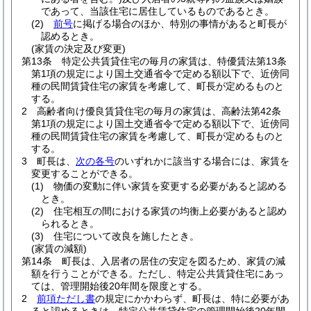
であって、当該住宅に居住しているものであるとき。
(2)
前号
に掲げる場合のほか、特別の事情があると町長が
認めるとき。
(家賃の決定及び変更)
第13条
特定公共賃貸住宅の毎月の家賃は、特優賃法第13条
第1項の規定により国土交通省令で定める額以下で、近傍同
種の民間賃貸住宅の家賃を考慮して、町長が定めるものと
する。
2
高齢者向け優良賃貸住宅の毎月の家賃は、高齢法第42条
第1項の規定により国土交通省令で定める額以下で、近傍同
種の民間賃貸住宅の家賃を考慮して、町長が定めるものと
する。
3
町長は、
次の各号
のいずれかに該当する場合には、家賃を
変更することができる。
(1)
物価の変動に伴い家賃を変更する必要があると認める
とき。
(2)
住宅相互の間における家賃の均衡上必要があると認め
られるとき。
(3)
住宅について改良を施したとき。
(家賃の減額)
第14条
町長は、入居者の居住の安定を図るため、家賃の減
額を行うことができる。
ただし、特定公共賃貸住宅にあっ
ては、管理開始後20年間を限度とする。
2
前項ただし書
の規定にかかわらず、町長は、特に必要があ