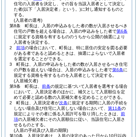
住宅の入居者を決定し、その旨を当該入居者として決定し
た者
(以下「入居決定者」という。)
に対し通知するものと
する。
(入居者の選考)
第8条
町長は、入居の申込みをした者の数が入居させるべき
住宅の戸数を超える場合は、入居の申込みをした者で
第6条
に規定する資格を有するもののうちから公開の抽選により
入居者を決定する。
2
前項
の場合において、町長は、特に居住の安定を図る必要
がある者であると認めるときは、抽選によらないで入居者
を選定することができる。
3
町長は、入居の申込みをした者の数が入居させるべき住宅
の戸数を超えない場合は、入居の申込みをした者で
第6条
に
規定する資格を有するものを入居者として決定する。
(入居補欠者)
第9条
町長は、
前条
の規定に基づいて入居者を選考する場合
において、入居決定者のほかに、補欠として入居順位を定
めて必要と認める数の入居補欠者を定めることができる。
2
町長は、入居決定者が
次条
に規定する期間に入居の手続を
しない場合及び住宅に入居しない場合において、
第11条
の
規定によりその者に係る入居許可を取り消したときは、
前
項
の入居補欠者にその入居順位に従い、当該住宅に入居さ
せるものとする。
(入居の手続及び入居の期限)
第10条
入居決定者は、入居の決定のあった日から10日以内