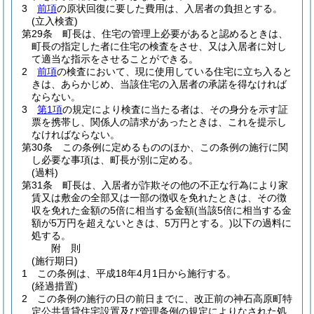
3
前項
の原状回復に要した費用は、入居者の負担とする。
(立入検査)
第29条
町長は、住宅の管理上必要があると認めるときは、
町長の指定した者に住宅の検査をさせ、又は入居者に対し
て適当な指示をさせることができる。
2
前項
の検査において、現に使用している住宅に立ち入ると
きは、あらかじめ、当該住宅の入居者の承諾を得なければ
ならない。
3
第1項
の規定により検査に当たる者は、その身分を示す証
票を携帯し、関係人の請求があったときは、これを提示し
なければならない。
第30条
この条例に定めるもののほか、この条例の施行に関
し必要な事項は、町長が別に定める。
(過料)
第31条
町長は、入居者が詐欺その他の不正な行為により家
賃又は敷金の全部又は一部の徴収を免れたときは、その徴
収を免れた金額の5倍に相当する金額
(当該5倍に相当する金
額が5万円を超えないときは、5万円とする。)
以下の過料に
処する。
附
則
(施行期日)
1
この条例は、平成18年4月1日から施行する。
(経過措置)
2
この条例の施行の日の前日までに、改正前の神石高原町特
定公共賃貸住宅設置及び管理条例の規定によりなされた処