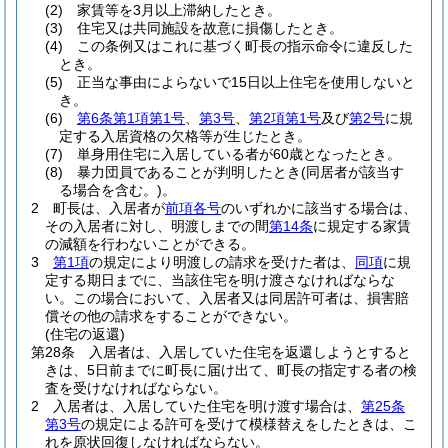
(2)
家賃等を3月以上滞納したとき。
(3)
住宅又は共同施設を故意に損傷したとき。
(4)
この条例又はこれに基づく町長の指示命令に違反した
とき。
(5)
正当な事由によらないで15日以上住宅を使用しないと
き。
(6)
第6条第1項第1号
、
第3号
、
第2項第1号
及び
第2号
に規
定する入居資格の欠格等が生じたとき。
(7)
単身用住宅に入居している者が60歳となったとき。
(8)
暴力団員であることが判明したとき
(同居者が該当す
る場合を含む。)
。
2
町長は、入居者が
前項各号
のいずれかに該当する場合は、
その入居者に対し、明渡しまでの間
第14条
に規定する家賃
の減額を行わないことができる。
3
第1項
の規定により明渡しの請求を受けた者は、
同項
に規
定する期日までに、当該住宅を明け渡さなければならな
い。
この場合において、入居者又は同居許可者は、損害賠
償その他の請求をすることができない。
(住宅の返還)
第28条
入居者は、入居していた住宅を返還しようとすると
きは、5日前までに町長に届け出て、町長の指定する者の検
査を受けなければならない。
2
入居者は、入居していた住宅を明け渡す場合は、
第25条
第3号
の規定による許可を受けて模様替えをしたときは、こ
れを原状回復しなければならない。