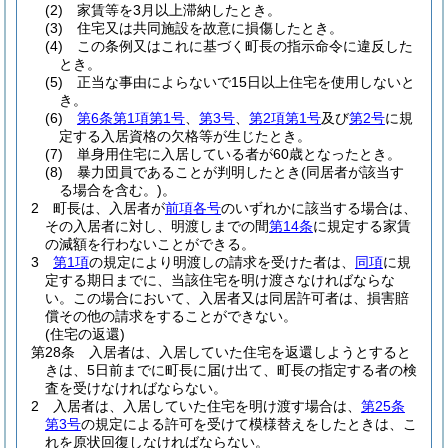
(2)
家賃等を3月以上滞納したとき。
(3)
住宅又は共同施設を故意に損傷したとき。
(4)
この条例又はこれに基づく町長の指示命令に違反した
とき。
(5)
正当な事由によらないで15日以上住宅を使用しないと
き。
(6)
第6条第1項第1号
、
第3号
、
第2項第1号
及び
第2号
に規
定する入居資格の欠格等が生じたとき。
(7)
単身用住宅に入居している者が60歳となったとき。
(8)
暴力団員であることが判明したとき
(同居者が該当す
る場合を含む。)
。
2
町長は、入居者が
前項各号
のいずれかに該当する場合は、
その入居者に対し、明渡しまでの間
第14条
に規定する家賃
の減額を行わないことができる。
3
第1項
の規定により明渡しの請求を受けた者は、
同項
に規
定する期日までに、当該住宅を明け渡さなければならな
い。
この場合において、入居者又は同居許可者は、損害賠
償その他の請求をすることができない。
(住宅の返還)
第28条
入居者は、入居していた住宅を返還しようとすると
きは、5日前までに町長に届け出て、町長の指定する者の検
査を受けなければならない。
2
入居者は、入居していた住宅を明け渡す場合は、
第25条
第3号
の規定による許可を受けて模様替えをしたときは、こ
れを原状回復しなければならない。