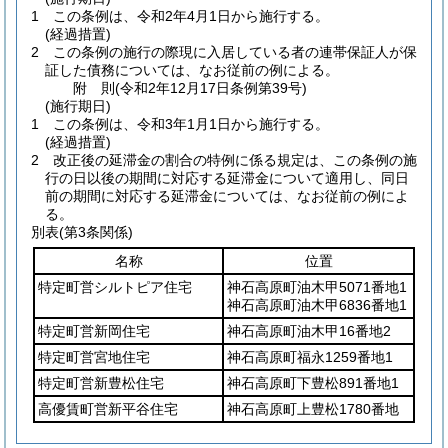
1
この条例は、令和2年4月1日から施行する。
(経過措置)
2
この条例の施行の際現に入居している者の連帯保証人が保
証した債務については、なお従前の例による。
附
則
(令和2年12月17日
条例第39号)
(施行期日)
1
この条例は、令和3年1月1日から施行する。
(経過措置)
2
改正後の延滞金の割合の特例に係る規定は、この条例の施
行の日以後の期間に対応する延滞金について適用し、同日
前の期間に対応する延滞金については、なお従前の例によ
る。
別表
(第3条関係)
名称
位置
特定町営シルトピア住宅
神石高原町油木甲5071番地1
神石高原町油木甲6836番地1
特定町営新岡住宅
神石高原町油木甲16番地2
特定町営宮地住宅
神石高原町福永1259番地1
特定町営新豊松住宅
神石高原町下豊松891番地1
高優賃町営新平谷住宅
神石高原町上豊松1780番地