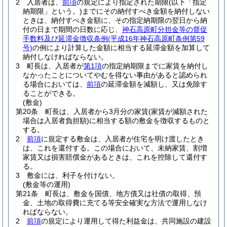
2
入居者は、
前項
の規定により指定された期限
(以下「指定
納期限」という。)
までにその納付すべき金額を納付しない
ときは、納付すべき金額に、その指定納期限の翌日から納
付の日まで期間の日数に応じ、
神石高原町分担金等の督促
手数料及び延滞金徴収条例
(平成16年神石高原町条例第59
号)
の例により計算した金額に相当する延滞金額を加算して
納付しなければならない。
3
町長は、入居者が
第1項
の指定納期限までに家賃を納付し
なかったことについてやむを得ない事由があると認められ
る場合においては、
前項
の延滞金額を減額し、又は免除す
ることができる。
(敷金)
第20条
町長は、入居者から3月分の家賃
(家賃が減額された
場合は入居者負担額)
に相当する額の敷金を徴収するものと
する。
2
前項
に規定する敷金は、入居者が住宅を明け渡したとき
は、これを還付する。
この場合において、未納家賃、割増
家賃又は損害賠償金があるときは、これを控除して還付す
る。
3
敷金には、利子を付けない。
(敷金等の運用)
第21条
町長は、敷金を国債、地方債又は社債の取得、預
金、土地の取得費に充てる等安全確実な方法で運用しなけ
ればならない。
2
前項
の規定により運用して得た利益金は、共同施設の建設