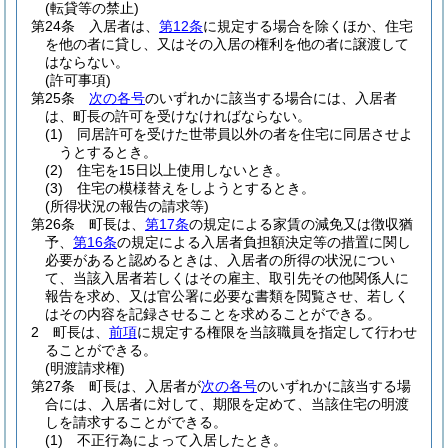
(転貸等の禁止)
第24条
入居者は、
第12条
に規定する場合を除くほか、住宅
を他の者に貸し、又はその入居の権利を他の者に譲渡して
はならない。
(許可事項)
第25条
次の各号
のいずれかに該当する場合には、入居者
は、町長の許可を受けなければならない。
(1)
同居許可を受けた世帯員以外の者を住宅に同居させよ
うとするとき。
(2)
住宅を15日以上使用しないとき。
(3)
住宅の模様替えをしようとするとき。
(所得状況の報告の請求等)
第26条
町長は、
第17条
の規定による家賃の減免又は徴収猶
予、
第16条
の規定による入居者負担額決定等の措置に関し
必要があると認めるときは、入居者の所得の状況につい
て、当該入居者若しくはその雇主、取引先その他関係人に
報告を求め、又は官公署に必要な書類を閲覧させ、若しく
はその内容を記録させることを求めることができる。
2
町長は、
前項
に規定する権限を当該職員を指定して行わせ
ることができる。
(明渡請求権)
第27条
町長は、入居者が
次の各号
のいずれかに該当する場
合には、入居者に対して、期限を定めて、当該住宅の明渡
しを請求することができる。
(1)
不正行為によって入居したとき。