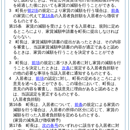
ると認めるときは、特定公共賃貸住宅の管理開始後20年間
を経過した後においても家賃の減額を行うことができる。
3
町長が
前2項
の規定により家賃の減額を行う場合は、
前条
の家賃に代えて
第16条
の入居者負担額を入居者から徴収す
るものとする。
第15条
家賃の減額を受けようとする入居者は、規則に定め
るところにより、家賃減額申請書を町長に提出しなければ
ならない。
2
町長は、家賃減額申請書の提出があったときは、その内容
を審査し、当該家賃減額申請書の内容が適正であると認め
るときは、家賃の減額を行うことを決定することができ
る。
3
町長は、
前項
の規定に基づき入居者に対し家賃の減額を行
うことを決定したときは、
次条
に規定する入居者負担額そ
の他の必要な事項を当該入居者に通知するものとする。
4
入居者は、
前項
の認定に対し、町長の定めるところにより
意見を述べることができる。
この場合において、町長は、
意見の内容を審査し、当該意見に理由があると認めるとき
は、当該認定を更正するものとする。
(入居者負担額)
第16条
町長は、入居者について、
前条
の規定による家賃の
減額を行う場合は、入居者の所得の区分に応じて、家賃の
減額を行った入居者負担額を定めるものとする。
(家賃の減免及び徴収猶予)
第17条
町長は、
次の各号
のいずれかに該当する入居者に対