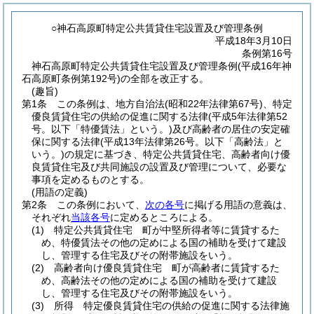
○神石高原町特定公共賃貸住宅設置及び管理条例
平成18年3月10日
条例第16号
神石高原町特定公共賃貸住宅設置及び管理条例(平成16年神
石高原町条例第192号)の全部を改正する。
(趣旨)
第1条
この条例は、地方自治法
(昭和22年法律第67号)
、特定
優良賃貸住宅の供給の促進に関する法律
(平成5年法律第52
号。以下「特優賃法」という。)
及び高齢者の居住の安定確
保に関する法律
(平成13年法律第26号。以下「高齢法」と
いう。)
の規定に基づき、特定公共賃貸住宅、高齢者向け優
良賃貸住宅及び共同施設の設置及び管理について、必要な
事項を定めるものとする。
(用語の定義)
第2条
この条例において、
次の各号
に掲げる用語の意義は、
それぞれ
当該各号
に定めるところによる。
(1)
特定公共賃貸住宅 町が中堅所得者等に賃貸するた
め、特優賃法その他の定めによる国の補助を受けて建設
し、管理する住宅及びその附帯施設をいう。
(2)
高齢者向け優良賃貸住宅 町が高齢者に賃貸するた
め、高齢法その他の定めによる国の補助を受けて建設
し、管理する住宅及びその附帯施設をいう。
(3)
所得 特定優良賃貸住宅の供給の促進に関する法律施