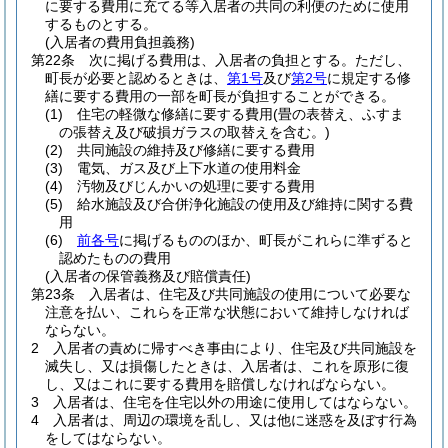
に要する費用に充てる等入居者の共同の利便のために使用
するものとする。
(入居者の費用負担義務)
第22条
次に掲げる費用は、入居者の負担とする。
ただし、
町長が必要と認めるときは、
第1号
及び
第2号
に規定する修
繕に要する費用の一部を町長が負担することができる。
(1)
住宅の軽微な修繕に要する費用
(畳の表替え、ふすま
の張替え及び破損ガラスの取替えを含む。)
(2)
共同施設の維持及び修繕に要する費用
(3)
電気、ガス及び上下水道の使用料金
(4)
汚物及びじんかいの処理に要する費用
(5)
給水施設及び合併浄化施設の使用及び維持に関する費
用
(6)
前各号
に掲げるもののほか、町長がこれらに準ずると
認めたものの費用
(入居者の保管義務及び賠償責任)
第23条
入居者は、住宅及び共同施設の使用について必要な
注意を払い、これらを正常な状態において維持しなければ
ならない。
2
入居者の責めに帰すべき事由により、住宅及び共同施設を
滅失し、又は損傷したときは、入居者は、これを原形に復
し、又はこれに要する費用を賠償しなければならない。
3
入居者は、住宅を住宅以外の用途に使用してはならない。
4
入居者は、周辺の環境を乱し、又は他に迷惑を及ぼす行為
をしてはならない。