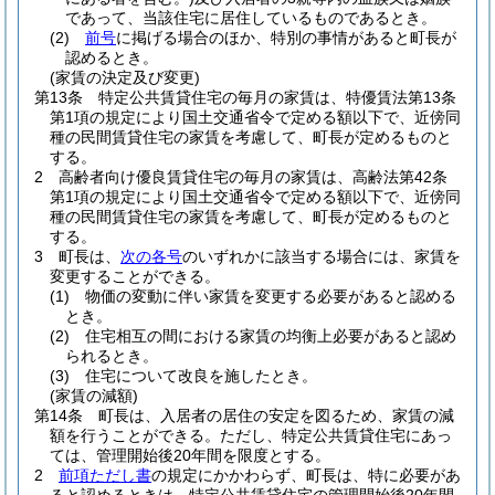
であって、当該住宅に居住しているものであるとき。
(2)
前号
に掲げる場合のほか、特別の事情があると町長が
認めるとき。
(家賃の決定及び変更)
第13条
特定公共賃貸住宅の毎月の家賃は、特優賃法第13条
第1項の規定により国土交通省令で定める額以下で、近傍同
種の民間賃貸住宅の家賃を考慮して、町長が定めるものと
する。
2
高齢者向け優良賃貸住宅の毎月の家賃は、高齢法第42条
第1項の規定により国土交通省令で定める額以下で、近傍同
種の民間賃貸住宅の家賃を考慮して、町長が定めるものと
する。
3
町長は、
次の各号
のいずれかに該当する場合には、家賃を
変更することができる。
(1)
物価の変動に伴い家賃を変更する必要があると認める
とき。
(2)
住宅相互の間における家賃の均衡上必要があると認め
られるとき。
(3)
住宅について改良を施したとき。
(家賃の減額)
第14条
町長は、入居者の居住の安定を図るため、家賃の減
額を行うことができる。
ただし、特定公共賃貸住宅にあっ
ては、管理開始後20年間を限度とする。
2
前項ただし書
の規定にかかわらず、町長は、特に必要があ