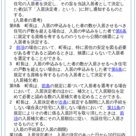
住宅の入居者を決定し、その旨を当該入居者として決定し
た者
(以下「入居決定者」という。)
に対し通知するものと
する。
(入居者の選考)
第8条
町長は、入居の申込みをした者の数が入居させるべき
住宅の戸数を超える場合は、入居の申込みをした者で
第6条
に規定する資格を有するもののうちから公開の抽選により
入居者を決定する。
2
前項
の場合において、町長は、特に居住の安定を図る必要
がある者であると認めるときは、抽選によらないで入居者
を選定することができる。
3
町長は、入居の申込みをした者の数が入居させるべき住宅
の戸数を超えない場合は、入居の申込みをした者で
第6条
に
規定する資格を有するものを入居者として決定する。
(入居補欠者)
第9条
町長は、
前条
の規定に基づいて入居者を選考する場合
において、入居決定者のほかに、補欠として入居順位を定
めて必要と認める数の入居補欠者を定めることができる。
2
町長は、入居決定者が
次条
に規定する期間に入居の手続を
しない場合及び住宅に入居しない場合において、
第11条
の
規定によりその者に係る入居許可を取り消したときは、
前
項
の入居補欠者にその入居順位に従い、当該住宅に入居さ
せるものとする。
(入居の手続及び入居の期限)
第10条
入居決定者は、入居の決定のあった日から10日以内