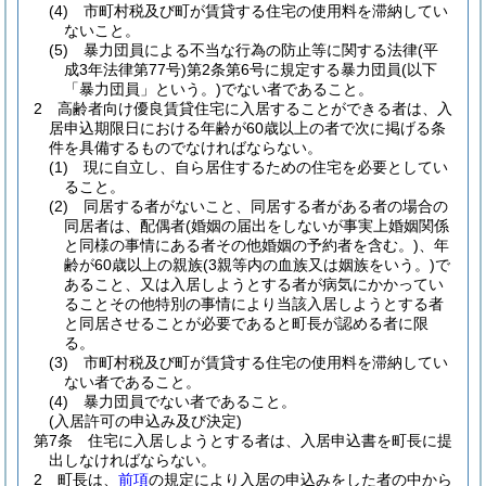
(4)
市町村税及び町が賃貸する住宅の使用料を滞納してい
ないこと。
(5)
暴力団員による不当な行為の防止等に関する法律
(平
成3年法律第77号)
第2条第6号に規定する暴力団員
(以下
「暴力団員」という。)
でない者であること。
2
高齢者向け優良賃貸住宅に入居することができる者は、入
居申込期限日における年齢が60歳以上の者で次に掲げる条
件を具備するものでなければならない。
(1)
現に自立し、自ら居住するための住宅を必要としてい
ること。
(2)
同居する者がないこと、同居する者がある者の場合の
同居者は、配偶者
(婚姻の届出をしないが事実上婚姻関係
と同様の事情にある者その他婚姻の予約者を含む。)
、年
齢が60歳以上の親族
(3親等内の血族又は姻族をいう。)
で
あること、又は入居しようとする者が病気にかかってい
ることその他特別の事情により当該入居しようとする者
と同居させることが必要であると町長が認める者に限
る。
(3)
市町村税及び町が賃貸する住宅の使用料を滞納してい
ない者であること。
(4)
暴力団員でない者であること。
(入居許可の申込み及び決定)
第7条
住宅に入居しようとする者は、入居申込書を町長に提
出しなければならない。
2
町長は、
前項
の規定により入居の申込みをした者の中から