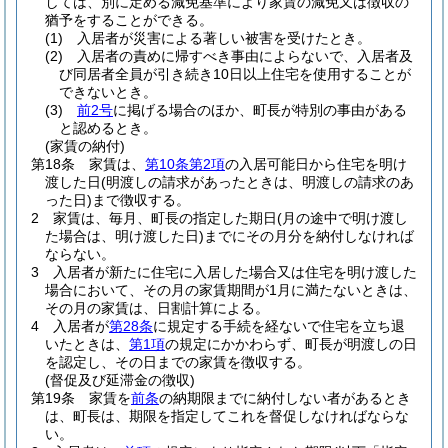
しては、別に定める減免基準により家賃の減免又は徴収の
猶予をすることができる。
(1)
入居者が災害による著しい被害を受けたとき。
(2)
入居者の責めに帰すべき事由によらないで、入居者及
び同居者全員が引き続き10日以上住宅を使用することが
できないとき。
(3)
前2号
に掲げる場合のほか、町長が特別の事由がある
と認めるとき。
(家賃の納付)
第18条
家賃は、
第10条第2項
の入居可能日から住宅を明け
渡した日
(明渡しの請求があったときは、明渡しの請求のあ
った日)
まで徴収する。
2
家賃は、毎月、町長の指定した期日
(月の途中で明け渡し
た場合は、明け渡した日)
までにその月分を納付しなければ
ならない。
3
入居者が新たに住宅に入居した場合又は住宅を明け渡した
場合において、その月の家賃期間が1月に満たないときは、
その月の家賃は、日割計算による。
4
入居者が
第28条
に規定する手続を経ないで住宅を立ち退
いたときは、
第1項
の規定にかかわらず、町長が明渡しの日
を認定し、その日までの家賃を徴収する。
(督促及び延滞金の徴収)
第19条
家賃を
前条
の納期限までに納付しない者があるとき
は、町長は、期限を指定してこれを督促しなければならな
い。