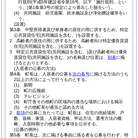
行規則
(平成5年建設省令第16号。以下「施行規則」とい
う。)
第1条第3号の規定により算出した額をいう。
(4)
共同施設 幼児遊園、給水施設及び浄化槽設備等をい
う。
(設置)
第3条
中堅所得者及び単身者の居住の用に供するため、特定
公共賃貸住宅
(共同施設を含む。)
を設置する。
2
高齢者の居住の用に供するため、高齢者向け特定優良賃貸
住宅
(共同施設を含む。)
を設置する。
3
特定公共賃貸住宅
(共同施設を含む。)
及び高齢者向け優良
賃貸住宅
(共同施設を含む。)
の名称及び位置は、
別表
に掲
げるとおりとする。
(入居者の公募の方法)
第4条
町長は、入居者の公募を
次の各号
に掲げる方法のうち
2以上の方法によって行うものとする。
(1)
新聞
(2)
町の広報紙
(3)
テレビジョン
(4)
町庁舎その他町の区域内の適当な場所における掲示
(5)
その他町長が適当と認める方法
2
前項
の公募に当たっては、町長は、住宅の供給場所、戸
数、規格、家賃、入居者資格、申込方法、選考方法の概
略、入居時期その他必要な事項を公示する。
(公募の例外)
第5条
町長は、次に掲げる事由に係る者を公募を行わず、特