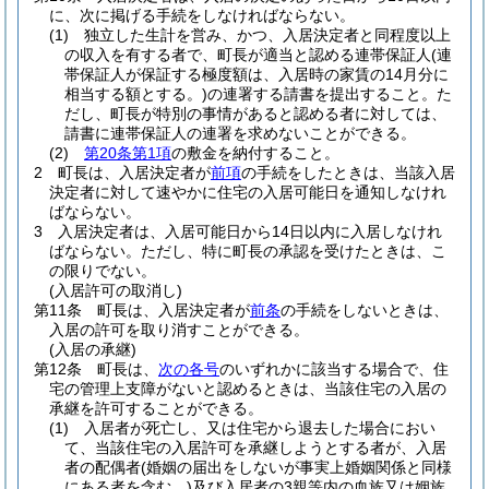
に、次に掲げる手続をしなければならない。
(1)
独立した生計を営み、かつ、入居決定者と同程度以上
の収入を有する者で、町長が適当と認める連帯保証人
(連
帯保証人が保証する極度額は、入居時の家賃の14月分に
相当する額とする。)
の連署する請書を提出すること。
た
だし、町長が特別の事情があると認める者に対しては、
請書に連帯保証人の連署を求めないことができる。
(2)
第20条第1項
の敷金を納付すること。
2
町長は、入居決定者が
前項
の手続をしたときは、当該入居
決定者に対して速やかに住宅の入居可能日を通知しなけれ
ばならない。
3
入居決定者は、入居可能日から14日以内に入居しなけれ
ばならない。
ただし、特に町長の承認を受けたときは、こ
の限りでない。
(入居許可の取消し)
第11条
町長は、入居決定者が
前条
の手続をしないときは、
入居の許可を取り消すことができる。
(入居の承継)
第12条
町長は、
次の各号
のいずれかに該当する場合で、住
宅の管理上支障がないと認めるときは、当該住宅の入居の
承継を許可することができる。
(1)
入居者が死亡し、又は住宅から退去した場合におい
て、当該住宅の入居許可を承継しようとする者が、入居
者の配偶者
(婚姻の届出をしないが事実上婚姻関係と同様
にある者を含む。)
及び入居者の3親等内の血族又は姻族