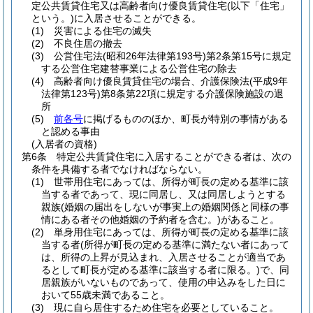
定公共賃貸住宅又は高齢者向け優良賃貸住宅
(以下「住宅」
という。)
に入居させることができる。
(1)
災害による住宅の滅失
(2)
不良住居の撤去
(3)
公営住宅法
(昭和26年法律第193号)
第2条第15号に規定
する公営住宅建替事業による公営住宅の除去
(4)
高齢者向け優良賃貸住宅の場合、介護保険法
(平成9年
法律第123号)
第8条第22項に規定する介護保険施設の退
所
(5)
前各号
に掲げるもののほか、町長が特別の事情がある
と認める事由
(入居者の資格)
第6条
特定公共賃貸住宅に入居することができる者は、次の
条件を具備する者でなければならない。
(1)
世帯用住宅にあっては、所得が町長の定める基準に該
当する者であって、現に同居し、又は同居しようとする
親族
(婚姻の届出をしないが事実上の婚姻関係と同様の事
情にある者その他婚姻の予約者を含む。)
があること。
(2)
単身用住宅にあっては、所得が町長の定める基準に該
当する者
(所得が町長の定める基準に満たない者にあって
は、所得の上昇が見込まれ、入居させることが適当であ
るとして町長が定める基準に該当する者に限る。)
で、同
居親族がいないものであって、使用の申込みをした日に
おいて55歳未満であること。
(3)
現に自ら居住するため住宅を必要としていること。