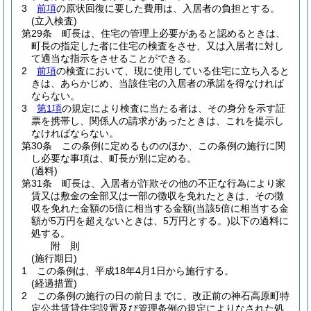
3
前項
の原状回復に要した費用は、入居者の負担とする。
(立入検査)
第29条
町長は、住宅の管理上必要があると認めるときは、
町長の指定した者に住宅の検査をさせ、又は入居者に対し
て適当な指示をさせることができる。
2
前項
の検査において、現に使用している住宅に立ち入ると
きは、あらかじめ、当該住宅の入居者の承諾を得なければ
ならない。
3
第1項
の規定により検査に当たる者は、その身分を示す証
票を携帯し、関係人の請求があったときは、これを提示し
なければならない。
第30条
この条例に定めるもののほか、この条例の施行に関
し必要な事項は、町長が別に定める。
(過料)
第31条
町長は、入居者が詐欺その他の不正な行為により家
賃又は敷金の全部又は一部の徴収を免れたときは、その徴
収を免れた金額の5倍に相当する金額
(当該5倍に相当する金
額が5万円を超えないときは、5万円とする。)
以下の過料に
処する。
附
則
(施行期日)
1
この条例は、平成18年4月1日から施行する。
(経過措置)
2
この条例の施行の日の前日までに、改正前の神石高原町特
定公共賃貸住宅設置及び管理条例の規定によりなされた処