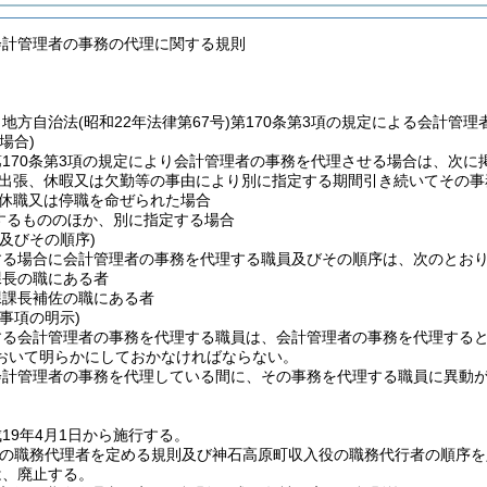
会計管理者の事務の代理に関する規則
、地方自治法
(昭和22年法律第67号)
第170条第3項の規定による会計管
場合)
170条第3項の規定により会計管理者の事務を代理させる場合は、次に
出張、休暇又は欠勤等の事由により別に指定する期間引き続いてその事
休職又は停職を命ぜられた場合
するもののほか、別に指定する場合
及びその順序)
する場合に会計管理者の事務を代理する職員及びその順序は、次のとお
課長の職にある者
課課長補佐の職にある者
事項の明示)
する会計管理者の事務を代理する職員は、会計管理者の事務を代理する
おいて明らかにしておかなければならない。
会計管理者の事務を代理している間に、その事務を代理する職員に異動
19年4月1日から施行する。
役の職務代理者を定める規則及び神石高原町収入役の職務代行者の順序を
は、廃止する。