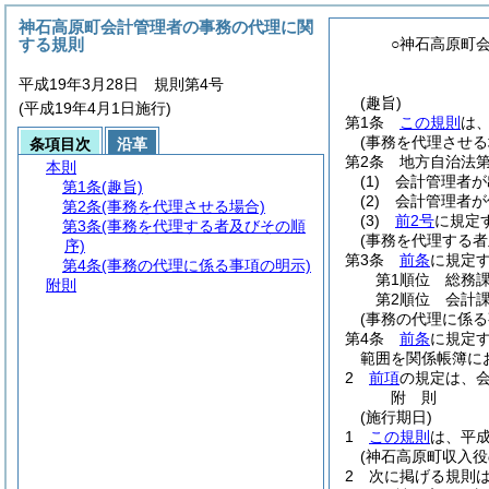
神石高原町会計管理者の事務の代理に関
する規則
○神石高原町
平成19年3月28日 規則第4号
(趣旨)
(平成19年4月1日施行)
第1条
この規則
は
(事務を代理させる
条項目次
沿革
第2条
地方自治法第
本則
(1)
会計管理者が
第1条
(趣旨)
(2)
会計管理者が
第2条
(事務を代理させる場合)
(3)
前2号
に規定
第3条
(事務を代理する者及びその順
(事務を代理する者
序)
第3条
前条
に規定
第4条
(事務の代理に係る事項の明示)
第1順位 総務
附則
第2順位 会計
(事務の代理に係る
第4条
前条
に規定
範囲を関係帳簿に
2
前項
の規定は、
附
則
(施行期日)
1
この規則
は、平成
(神石高原町収入
2
次に掲げる規則