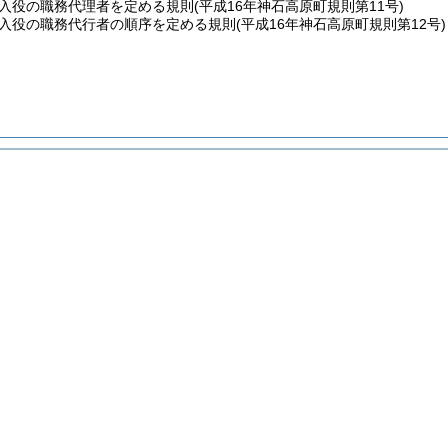
入役の職務代理者を定める規則
(平成16年神石高原町規則第11号)
入役の職務代行者の順序を定める規則
(平成16年神石高原町規則第12号)