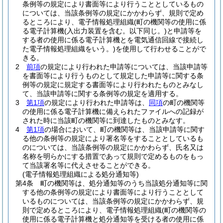
条例等の規定により書面等により行うこととしているもの
については、当該条例等の規定にかかわらず、規則で定め
るところにより、電子情報処理組織
(町の機関等の使用に係
る電子計算機
(入出力装置を含む。以下同じ。)
と申請等を
する者の使用に係る電子計算機とを電気通信回線で接続し
た電子情報処理組織をいう。)
を使用して行わせることがで
きる。
2
前項
の規定により行われた申請等については、当該申請等
を書面等により行うものとして規定した申請等に関する条
例等の規定に規定する書面等により行われたものとみなし
て、当該申請等に関する条例等の規定を適用する。
3
第1項
の規定により行われた申請等は、
同項
の町の機関等
の使用に係る電子計算機に備えられたファイルへの記録が
された時に当該町の機関等に到達したものとみなす。
4
第1項
の場合において、町の機関等は、当該申請等に関す
る他の条例等の規定により署名等をすることとしているも
のについては、当該条例等の規定にかかわらず、氏名又は
名称を明らかにする措置であって規則で定めるものをもっ
て当該署名等に代えさせることができる。
(電子情報処理組織による処分通知等)
第4条
町の機関等は、処分通知等のうち当該処分通知等に関
する他の条例等の規定により書面等により行うこととして
いるものについては、当該条例等の規定にかかわらず、規
則で定めるところにより、電子情報処理組織
(町の機関等の
使用に係る電子計算機と処分通知等を受ける者の使用に係