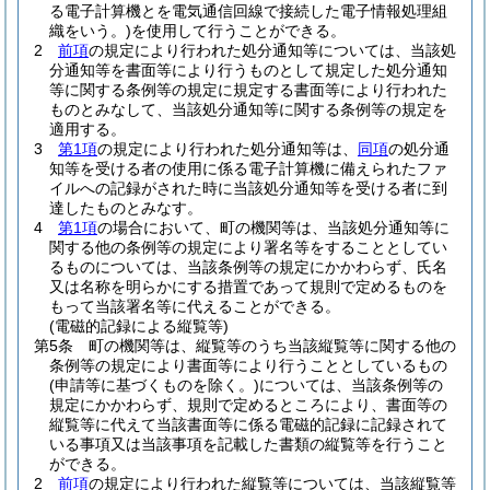
る電子計算機とを電気通信回線で接続した電子情報処理組
織をいう。)
を使用して行うことができる。
2
前項
の規定により行われた処分通知等については、当該処
分通知等を書面等により行うものとして規定した処分通知
等に関する条例等の規定に規定する書面等により行われた
ものとみなして、当該処分通知等に関する条例等の規定を
適用する。
3
第1項
の規定により行われた処分通知等は、
同項
の処分通
知等を受ける者の使用に係る電子計算機に備えられたファ
イルへの記録がされた時に当該処分通知等を受ける者に到
達したものとみなす。
4
第1項
の場合において、町の機関等は、当該処分通知等に
関する他の条例等の規定により署名等をすることとしてい
るものについては、当該条例等の規定にかかわらず、氏名
又は名称を明らかにする措置であって規則で定めるものを
もって当該署名等に代えることができる。
(電磁的記録による縦覧等)
第5条
町の機関等は、縦覧等のうち当該縦覧等に関する他の
条例等の規定により書面等により行うこととしているもの
(申請等に基づくものを除く。)
については、当該条例等の
規定にかかわらず、規則で定めるところにより、書面等の
縦覧等に代えて当該書面等に係る電磁的記録に記録されて
いる事項又は当該事項を記載した書類の縦覧等を行うこと
ができる。
2
前項
の規定により行われた縦覧等については、当該縦覧等