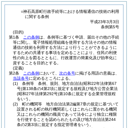
○神石高原町行政手続等における情報通信の技術の利用
に関する条例
平成23年3月3日
条例第5号
(目的)
第1条
この条例
は、条例等に基づく申請、届出その他の手続
等に関し、電子情報処理組織を使用する方法その他の情報
通信の技術を利用する方法により行うことができるように
するための共通する事項を定めることにより、住民の利便
性の向上を図るとともに、行政運営の簡素化及び効率化に
資することを目的とする。
(定義)
第2条
この条例
において、
次の各号
に掲げる用語の意義は、
当該各号
に定めるところによる。
(1)
条例等 条例、規則、地方自治法
(昭和22年法律第67
号)
第138条の4第2項に規定する規程及び地方公営企業法
(昭和27年法律第292号)
第10条に規定する企業管理規程
をいう。
(2)
町の機関等 地方自治法第2編第7章の規定に基づいて
設置される町の執行機関若しくはこれらに置かれる機関
又はこれらの機関の職員であって法令により独立に権限
を行使することを認められたもの及び地方自治法第244
条の2第3項に規定する指定管理者をいう。