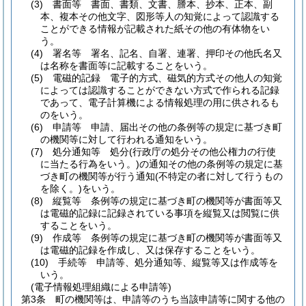
(3)
書面等 書面、書類、文書、謄本、抄本、正本、副
本、複本その他文字、図形等人の知覚によって認識する
ことができる情報が記載された紙その他の有体物をい
う。
(4)
署名等 署名、記名、自署、連署、押印その他氏名又
は名称を書面等に記載することをいう。
(5)
電磁的記録 電子的方式、磁気的方式その他人の知覚
によっては認識することができない方式で作られる記録
であって、電子計算機による情報処理の用に供されるも
のをいう。
(6)
申請等 申請、届出その他の条例等の規定に基づき町
の機関等に対して行われる通知をいう。
(7)
処分通知等 処分
(行政庁の処分その他公権力の行使
に当たる行為をいう。)
の通知その他の条例等の規定に基
づき町の機関等が行う通知
(不特定の者に対して行うもの
を除く。)
をいう。
(8)
縦覧等 条例等の規定に基づき町の機関等が書面等又
は電磁的記録に記録されている事項を縦覧又は閲覧に供
することをいう。
(9)
作成等 条例等の規定に基づき町の機関等が書面等又
は電磁的記録を作成し、又は保存することをいう。
(10)
手続等 申請等、処分通知等、縦覧等又は作成等を
いう。
(電子情報処理組織による申請等)
第3条
町の機関等は、申請等のうち当該申請等に関する他の