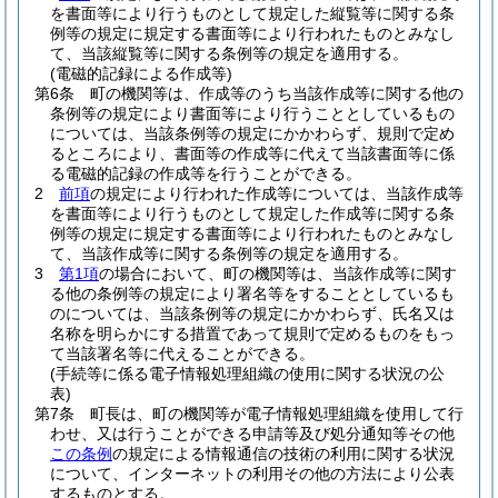
を書面等により行うものとして規定した縦覧等に関する条
例等の規定に規定する書面等により行われたものとみなし
て、当該縦覧等に関する条例等の規定を適用する。
(電磁的記録による作成等)
第6条
町の機関等は、作成等のうち当該作成等に関する他の
条例等の規定により書面等により行うこととしているもの
については、当該条例等の規定にかかわらず、規則で定め
るところにより、書面等の作成等に代えて当該書面等に係
る電磁的記録の作成等を行うことができる。
2
前項
の規定により行われた作成等については、当該作成等
を書面等により行うものとして規定した作成等に関する条
例等の規定に規定する書面等により行われたものとみなし
て、当該作成等に関する条例等の規定を適用する。
3
第1項
の場合において、町の機関等は、当該作成等に関す
る他の条例等の規定により署名等をすることとしているも
のについては、当該条例等の規定にかかわらず、氏名又は
名称を明らかにする措置であって規則で定めるものをもっ
て当該署名等に代えることができる。
(手続等に係る電子情報処理組織の使用に関する状況の公
表)
第7条
町長は、町の機関等が電子情報処理組織を使用して行
わせ、又は行うことができる申請等及び処分通知等その他
この条例
の規定による情報通信の技術の利用に関する状況
について、インターネットの利用その他の方法により公表
するものとする。