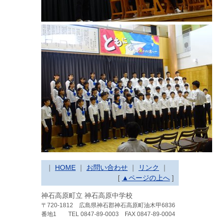
｜
HOME
｜
お問い合わせ
｜
リンク
｜
[
▲ページの上へ
]
神石高原町立 神石高原中学校
〒720-1812 広島県神石郡神石高原町油木甲6836
番地1
TEL 0847-89-0003 FAX 0847-89-0004