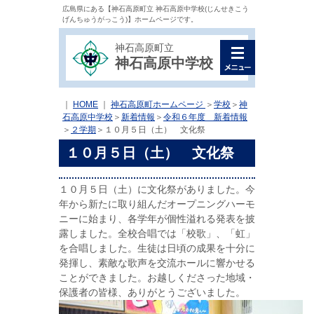
広島県にある【神石高原町立 神石高原中学校(じんせきこう
げんちゅうがっこう)】ホームページです。
神石高原町立
神石高原中学校
｜
HOME
｜
神石高原町ホームページ
＞
学校
＞
神
石高原中学校
＞
新着情報
＞
令和６年度 新着情報
＞
２学期
＞
１０月５日（土） 文化祭
１０月５日（土） 文化祭
１０月５日（土）に文化祭がありました。今
年から新たに取り組んだオープニングハーモ
ニーに始まり、各学年が個性溢れる発表を披
露しました。全校合唱では「校歌」、「虹」
を合唱しました。生徒は日頃の成果を十分に
発揮し、素敵な歌声を交流ホールに響かせる
ことができました。お越しくださった地域・
保護者の皆様、ありがとうございました。