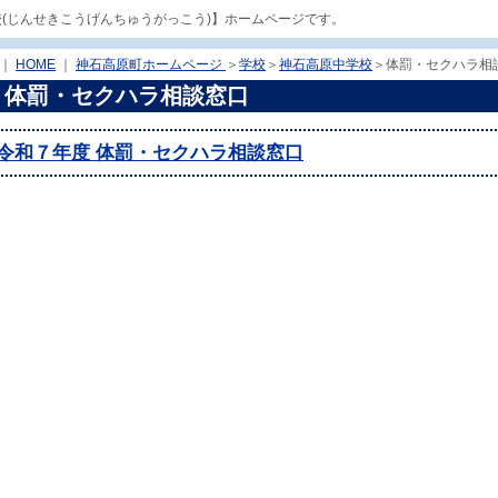
校(じんせきこうげんちゅうがっこう)】ホームページです。
｜
HOME
｜
神石高原町ホームページ
＞
学校
＞
神石高原中学校
＞
体罰・セクハラ相
体罰・セクハラ相談窓口
令和７年度 体罰・セクハラ相談窓口