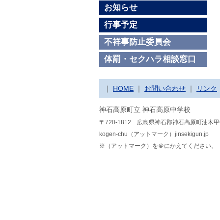
お知らせ
行事予定
不祥事防止委員会
体罰・セクハラ相談窓口
｜
HOME
｜
お問い合わせ
｜
リンク
神石高原町立 神石高原中学校
〒720-1812 広島県神石郡神石高原町油木甲
kogen-chu（アットマーク）jinsekigun.jp
※（アットマーク）を＠にかえてください。