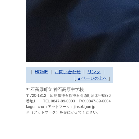
｜
HOME
｜
お問い合わせ
｜
リンク
｜
[
▲ページの上へ
]
神石高原町立 神石高原中学校
〒720-1812 広島県神石郡神石高原町油木甲6836
番地1
TEL 0847-89-0003 FAX 0847-89-0004
kogen-chu（アットマーク）jinsekigun.jp
※（アットマーク）を＠にかえてください。