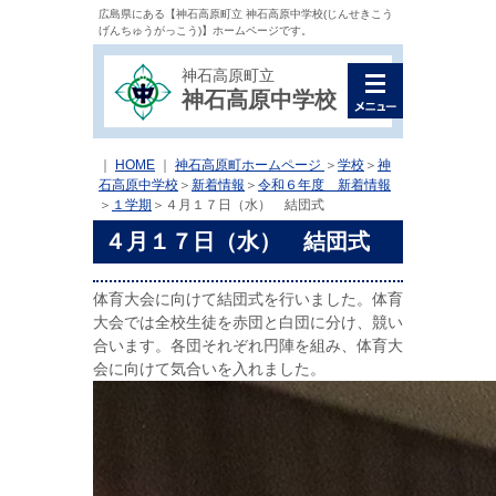
広島県にある【神石高原町立 神石高原中学校(じんせきこう
げんちゅうがっこう)】ホームページです。
神石高原町立
神石高原中学校
｜
HOME
｜
神石高原町ホームページ
＞
学校
＞
神
石高原中学校
＞
新着情報
＞
令和６年度 新着情報
＞
１学期
＞
４月１７日（水） 結団式
４月１７日（水） 結団式
体育大会に向けて結団式を行いました。体育
大会では全校生徒を赤団と白団に分け、競い
合います。各団それぞれ円陣を組み、体育大
会に向けて気合いを入れました。