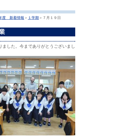
年度 新着情報
＞
１学期
＞
７月１９日
業
りました。今までありがとうございまし