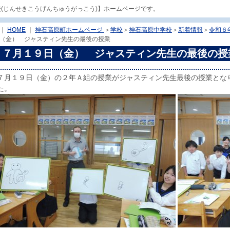
校(じんせきこうげんちゅうがっこう)】ホームページです。
｜
HOME
｜
神石高原町ホームページ
＞
学校
＞
神石高原中学校
＞
新着情報
＞
令和６
（金） ジャスティン先生の最後の授業
７月１９日（金） ジャスティン先生の最後の授
７月１９日（金）の２年Ａ組の授業がジャスティン先生最後の授業とな
た。