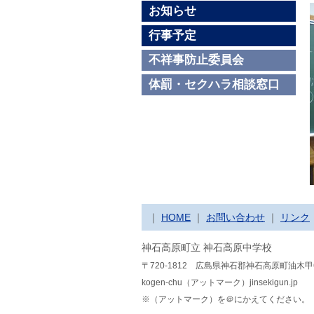
お知らせ
行事予定
不祥事防止委員会
体罰・セクハラ相談窓口
｜
HOME
｜
お問い合わせ
｜
リンク
神石高原町立 神石高原中学校
〒720-1812 広島県神石郡神石高原町油木甲
kogen-chu（アットマーク）jinsekigun.jp
※（アットマーク）を＠にかえてください。