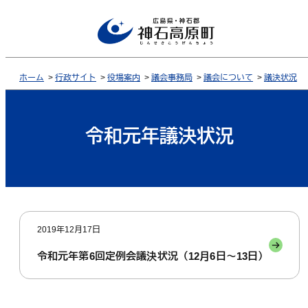
ホーム
>
行政サイト
>
役場案内
>
議会事務局
>
議会について
>
議決状況
令和元年議決状況
2019年12月17日
令和元年第6回定例会議決状況（12月6日～13日）