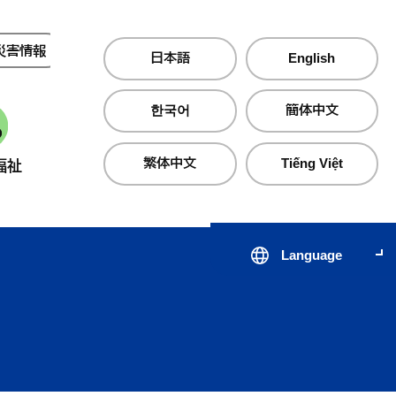
災害情報
夜間・休日診療
日本語
English
한국어
簡体中文
繁体中文
Tiếng Việt
福祉
産業・仕事
町政情報
Language
届出・証明・手続き
子育て支援サイト のびのびじ
税金・保険・
医療・
んせき
生活・住まい
公共交通
心の健
出会いから結婚