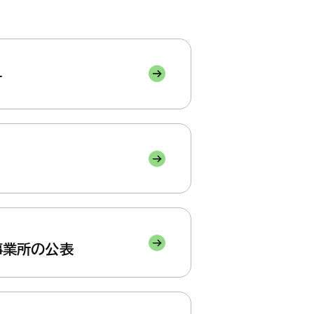
健康・福祉
産業・仕事
上下水道・し尿
ペット
高齢者
子育て支援
育て・教育
健康・福祉トップ
産業・仕事トップ
て
ごみ・環境
緊急・防災・
障害者
こどもの健康
・教育トップ
（健診・予防接種・医療）
墓地
消費生活相談
小学校・中学校・高等学校
事業所の公表