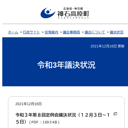
ホーム
>
行政サイト
>
役場案内
>
議会事務局
>
議会について
>
議決状況
2021年12月16日 更新
令和3年議決状況
2021年12月16日
令和３年第８回定例会議決状況（１２月３日～１
５日）
[ PDF ：169.5 KB ]