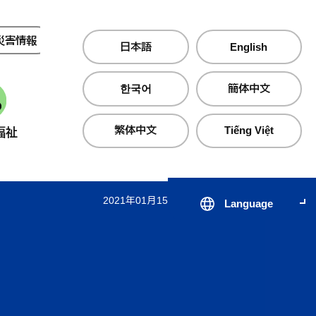
災害情報
夜間・休日診療
日本語
English
한국어
簡体中文
繁体中文
Tiếng Việt
福祉
産業・仕事
町政情報
2021年01月15日 更新
Language
届出・証明・手続き
子育て支援サイト のびのびじ
税金・保険・
医療・
んせき
生活・住まい
公共交通
心の健
出会いから結婚