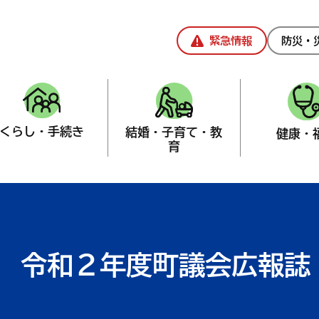
緊急情報
防災・
くらし・手続き
結婚・子育て・教
健康・
育
事務局
>
議会広報誌
令和２年度町議会広報誌