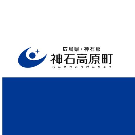
ホーム
>
行政サイト
>
役場案内
>
議会