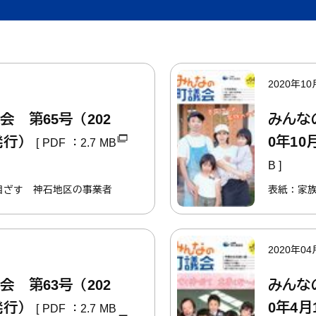
くらし・手続き
結婚・子
2020年10
くらし・手続きトップ
結婚・子育て
会 第65号（202
みんな
発行）
0年10
[ PDF ：2.7 MB
B ]
目ざす 神石地区の事業者
表紙：家
2020年04
会 第63号（202
みんな
発行）
0年4
[ PDF ：2.7 MB