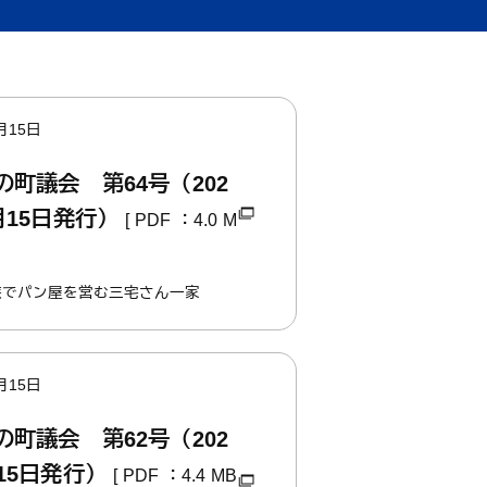
健康・福祉
産業・仕事
上下水道・し尿
ペット
高齢者
子育て支援
育て・教育
健康・福祉トップ
産業・仕事トップ
月15日
ごみ・環境
緊急・防災・
障害者
こどもの健康
・教育トップ
の町議会 第64号（202
（健診・予防接種・医療）
月15日発行）
[ PDF ：4.0 M
墓地
消費生活相談
小学校・中学校・高等学校
族でパン屋を営む三宅さん一家
月15日
の町議会 第62号（202
月15日発行）
[ PDF ：4.4 MB