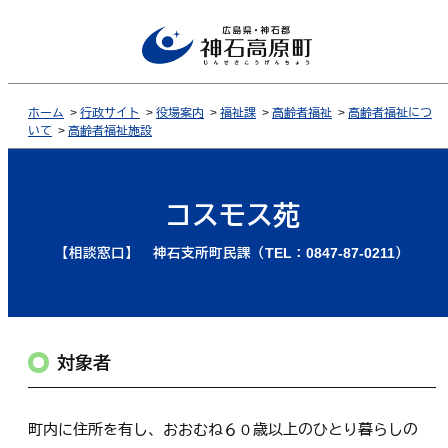
ホーム
>
行政サイト
>
役場案内
>
福祉課
>
高齢者福祉
>
高齢者福祉につ
いて
>
高齢者福祉施設
コスモス苑
【相談窓口】 神石支所町民課（TEL：0847-87-0211）
対象者
町内に住所を有し、おおむね６０歳以上のひとり暮らしの