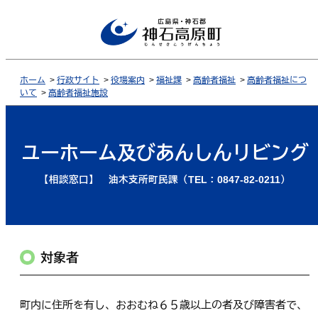
ホーム
>
行政サイト
>
役場案内
>
福祉課
>
高齢者福祉
>
高齢者福祉につ
いて
>
高齢者福祉施設
ユーホーム及びあんしんリビング
【相談窓口】 油木支所町民課（TEL：0847-82-0211）
対象者
町内に住所を有し、おおむね６５歳以上の者及び障害者で、