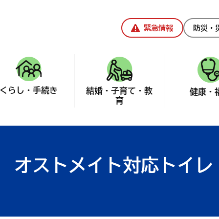
緊急情報
防災・
くらし・手続き
結婚・子育て・教
健康・
育
課
>
障害者（児）福祉
>
その他
オストメイト対応トイレ