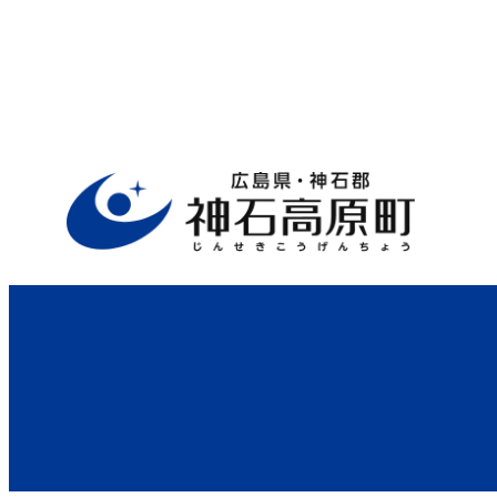
ホーム
>
行政サイト
>
役場案内
>
福祉