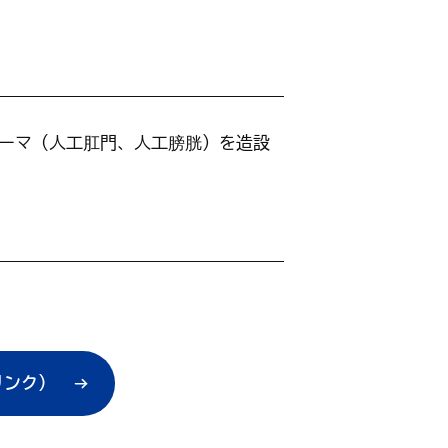
健康・福祉
産業・仕事
上下水道・し尿
ペット
高齢者
子育て支援
育て・教育
健康・福祉トップ
産業・仕事トップ
ごみ・環境
緊急・防災・
障害者
ーマ（人工肛門、人工膀胱）を造設
こどもの健康
・教育トップ
（健診・予防接種・医療）
墓地
消費生活相談
小学校・中学校・高等学校
リンク）