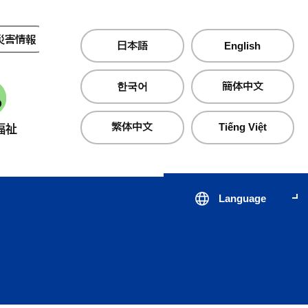
災害情報
夜間・休日診療
日本語
English
한국어
簡体中文
繁体中文
Tiếng Việt
福祉
産業・仕事
町政情報
Language
届出・証明・手続き
子育て支援サイト のびのびじ
税金・保険・
医療・
んせき
生活・住まい
公共交通
心の健
出会いから結婚