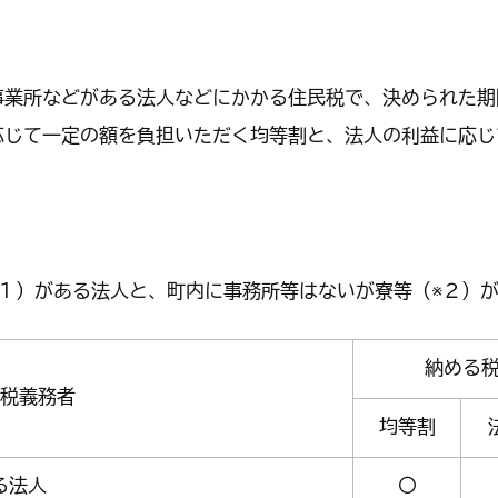
くらし・手続き
結婚・子
業所などがある法人などにかかる住民税で、決められた期
応じて一定の額を負担いただく均等割と、法人の利益に応じ
くらし・手続きトップ
結婚・子育て
１）がある法人と、町内に事務所等はないが寮等（※２）
納める
税義務者
均等割
る法人
〇