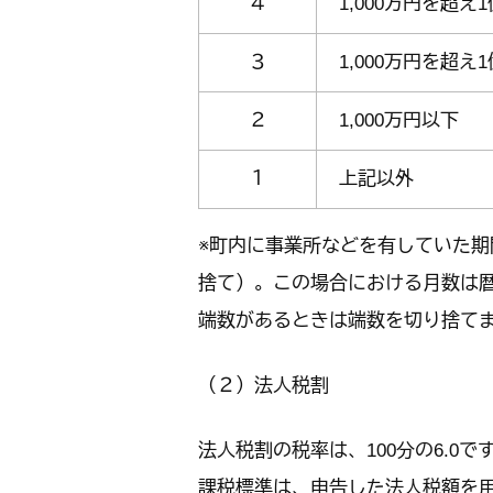
４
1,000万円を超え
３
1,000万円を超え
２
1,000万円以下
１
上記以外
※町内に事業所などを有していた期
捨て）。この場合における月数は暦
端数があるときは端数を切り捨て
（２）法人税割
法人税割の税率は、100分の6.0で
課税標準は、申告した法人税額を用