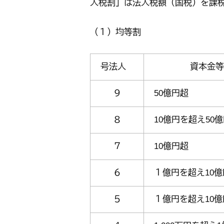
人税割」は法人税額（国税）を課
（１）均等割
号法人
資本金等
９
50億円超
８
10億円を超え50
７
10億円超
６
１億円を超え10
５
１億円を超え10