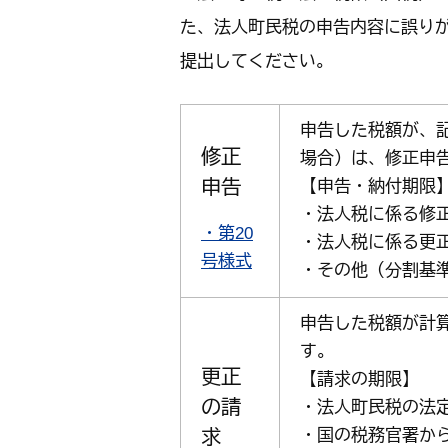
た、法人町民税の申告内容に誤り
提出してください。
申告した税額が、
修正
場合）は、修正申
申告
【申告・納付期限
・法人税に係る修
・第20
・法人税に係る更
号様式
・その他（分割基
申告した税額が計
す。
更正
【請求の期限】
の請
・法人町民税の法
求
・国の税務官署か