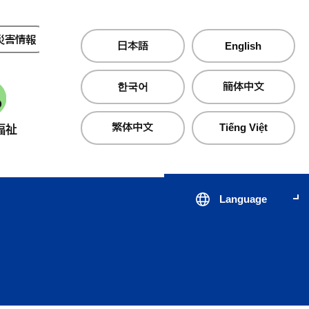
災害情報
夜間・休日診療
日本語
English
한국어
簡体中文
繁体中文
Tiếng Việt
福祉
産業・仕事
町政情報
Language
届出・証明・手続き
子育て支援サイト のびのびじ
税金・保険・
医療・
んせき
生活・住まい
公共交通
心の健
出会いから結婚