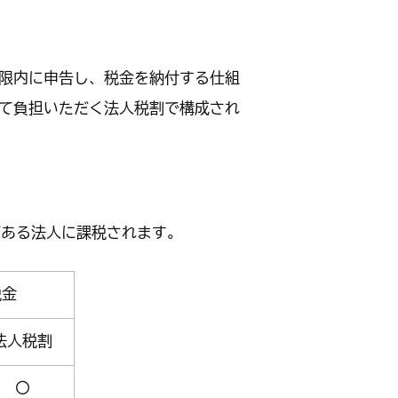
健康・福祉
産業・仕事
上下水道・し尿
ペット
高齢者
子育て支援
育て・教育
限内に申告し、税金を納付する仕組
健康・福祉トップ
産業・仕事トップ
て負担いただく法人税割で構成され
ごみ・環境
緊急・防災・
障害者
こどもの健康
・教育トップ
（健診・予防接種・医療）
墓地
消費生活相談
小学校・中学校・高等学校
がある法人に課税されます。
税金
法人税割
〇