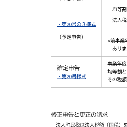
均等
法人税
・第20号の３様式
前事
（予定申告）
※前事業
ありま
事業年度
確定申告
均等割と
・第20号様式
その税額
修正申告と更正の請求
法人町民税は法人税額（国税）を