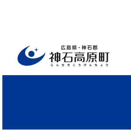
ホーム
>
行政サイト
>
役場案内
>
住民