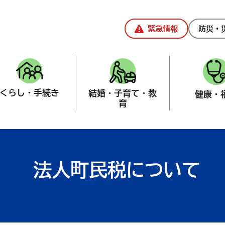
緊急情報
防災・
くらし・手続き
結婚・子育て・教
健康・
育
課
>
税
法人町民税について