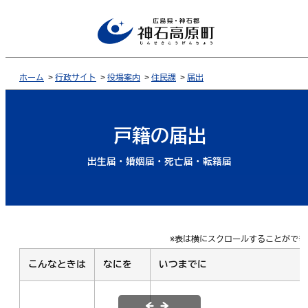
ホーム
>
行政サイト
>
役場案内
>
住民課
>
届出
戸籍の届出
出生届・婚姻届・死亡届・転籍届
※表は横にスクロールすることができ
こんなときは
なにを
いつまでに