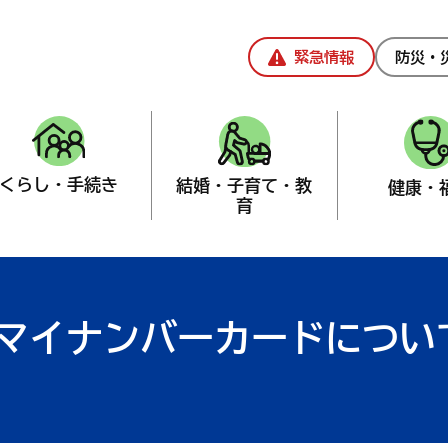
緊急情報
防災・
くらし・手続き
結婚・子育て・教
健康・
育
課
>
マイナンバーカード
マイナンバーカードについ