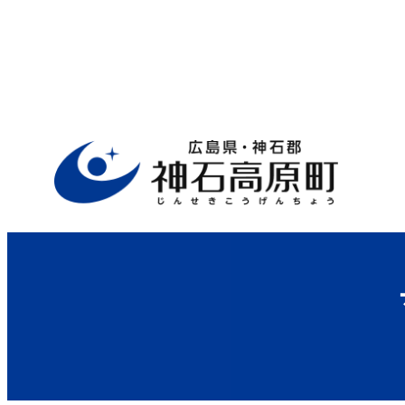
ホーム
>
行政サイト
>
役場案内
>
住民