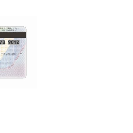
健康・福祉
産業・仕事
上下水道・し尿
ペット
高齢者
子育て支援
育て・教育
健康・福祉トップ
産業・仕事トップ
ごみ・環境
緊急・防災・
障害者
こどもの健康
・教育トップ
（健診・予防接種・医療）
墓地
消費生活相談
小学校・中学校・高等学校