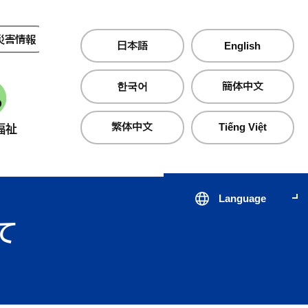
災害情報
夜間・休日診療
日本語
English
한국어
簡体中文
繁体中文
Tiếng Việt
福祉
産業・仕事
町政情報
Language
て
届出・証明・手続き
子育て支援サイト のびのびじ
税金・保険・
医療・
んせき
生活・住まい
公共交通
心の健
出会いから結婚