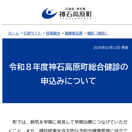
ホーム
>
行政サイト
>
役場案内
>
健康衛生課
>
健診（検診）
2026年02月13日 更新
令和８年度神石高原町総合健診の
申込みについて
町では、病気を早期に発見して早期治療につなげていただ
くこと、また、健診結果を自主的な予防や健康管理に役立て