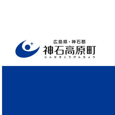
ホーム
>
行政サイト
>
役場案内
>
監査