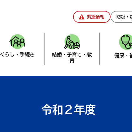
緊急情報
防災・
くらし・手続き
結婚・子育て・教
健康・
育
委員事務局（議会事務局兼務）
>
監査結果
令和２年度