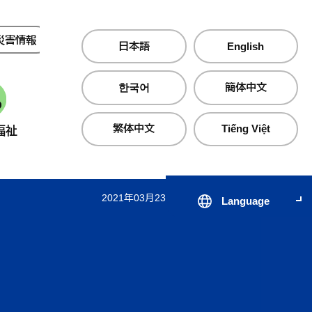
災害情報
夜間・休日診療
日本語
English
한국어
簡体中文
繁体中文
Tiếng Việt
福祉
産業・仕事
町政情報
2021年03月23日 更新
Language
届出・証明・手続き
子育て支援サイト のびのびじ
税金・保険・
医療・
んせき
生活・住まい
公共交通
心の健
出会いから結婚