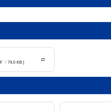
くらし・手続き
結婚・子
くらし・手続きトップ
結婚・子育て
DF ：79.0 KB ]