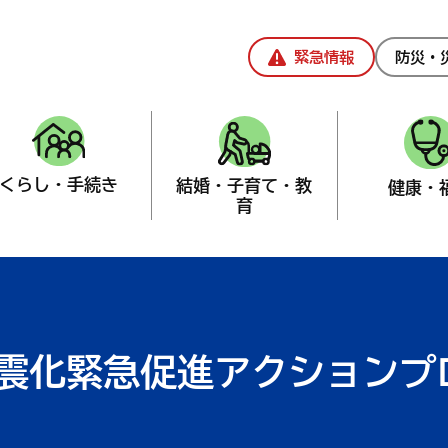
緊急情報
防災・
くらし・手続き
結婚・子育て・教
健康・
育
課
>
お知らせなど
震化緊急促進アクションプ