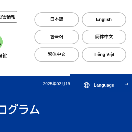
災害情報
夜間・休日診療
日本語
English
한국어
簡体中文
繁体中文
Tiếng Việt
福祉
産業・仕事
町政情報
2025年02月19日 更新
Language
届出・証明・手続き
子育て支援サイト のびのびじ
税金・保険・
医療・
んせき
ログラム
生活・住まい
公共交通
心の健
出会いから結婚