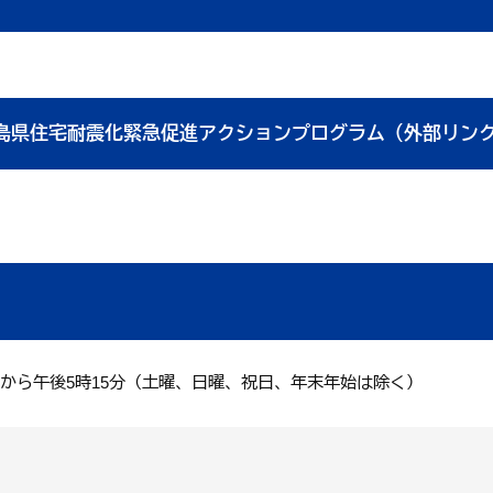
くらし・手続き
結婚・子
島県住宅耐震化緊急促進アクションプログラム（外部リン
くらし・手続きトップ
結婚・子育て
分から午後5時15分（土曜、日曜、祝日、年末年始は除く）