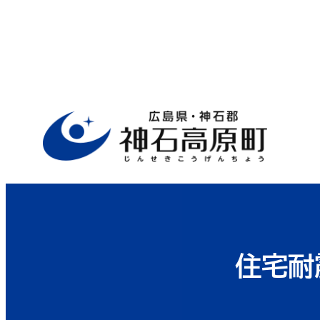
ホーム
>
行政サイト
>
役場案内
>
建設
住宅耐