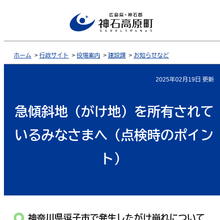
ホーム
>
行政サイト
>
役場案内
>
建設課
>
お知らせなど
2025年02月19日 更新
急傾斜地（がけ地）を所有されて
いるみなさまへ（点検時のポイン
ト）
神奈川県逗子市で発生したがけ崩れについて