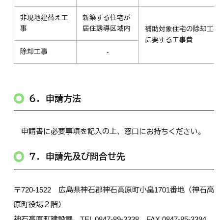
非現地建替え工
新築する住宅が
事
居住誘導区域内
補助対象住宅の除却工
に要する工事費
除却工事
-
６．申請方法
申請書に必要事項を記入の上、窓口にお持ちください。
７．申請先及び問合せ先
〒720-1522 広島県神石郡神石高原町小畠1701番地（神石高
原町役場２階）
神石高原町建設課 TEL 0847-89-3338 FAX 0847-85-3394