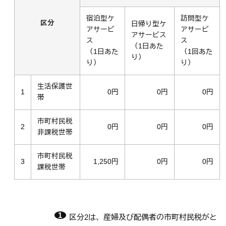
宿泊型ケ
訪問型ケ
区分
日帰り型ケ
アサービ
アサービ
アサービス
ス
ス
（1日あた
（1日あた
（1回あた
り）
り）
り）
生活保護世
1
0円
0円
0円
帯
市町村民税
2
0円
0円
0円
非課税世帯
市町村民税
3
1,250円
0円
0円
課税世帯
区分2は、産婦及び配偶者の市町村民税がと