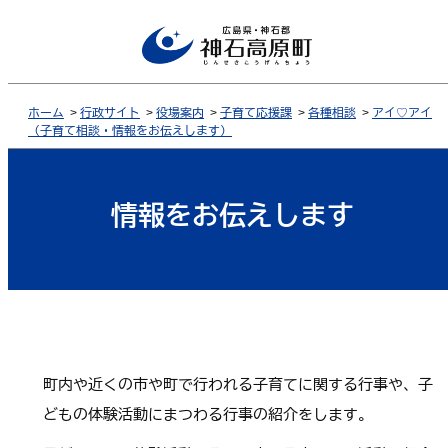
ホーム
>
行政サイト
>
役場案内
>
子育て応援課
>
各種相談
>
アイ♡アイ
（子育て相談・情報をお伝えします）
情報をお伝えします
町内や近くの市や町で行われる子育てに関する行事や、子
どもの体験活動にまつわる行事の紹介をします。