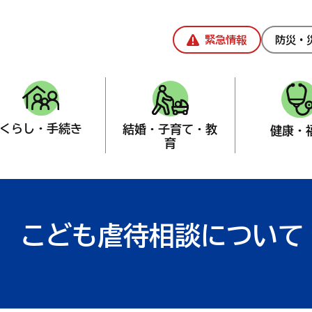
緊急情報
防災・
くらし・手続き
結婚・子育て・教
健康・
育
て応援課
>
各種相談
こども虐待相談について