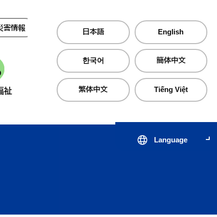
災害情報
夜間・休日診療
日本語
English
한국어
簡体中文
繁体中文
Tiếng Việt
福祉
産業・仕事
町政情報
Language
届出・証明・手続き
子育て支援サイト のびのびじ
税金・保険・
医療・
んせき
生活・住まい
公共交通
心の健
出会いから結婚