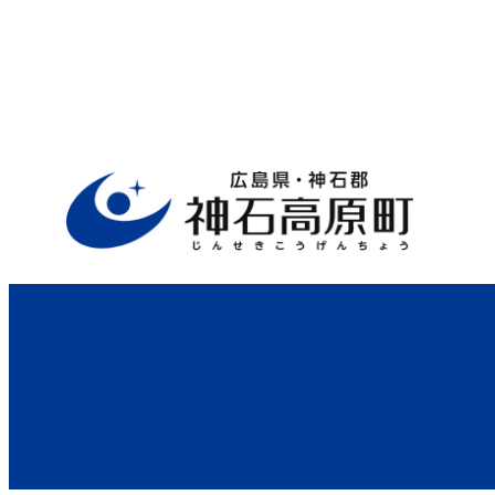
ホーム
>
行政サイト
>
役場案内
>
子育