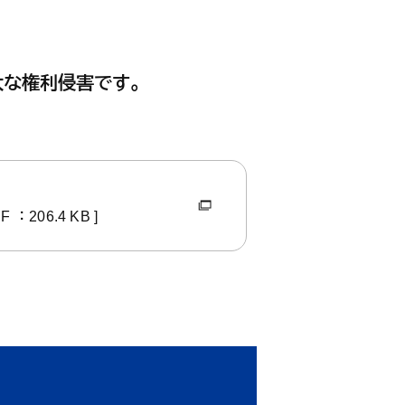
健康・福祉
産業・仕事
上下水道・し尿
ペット
高齢者
子育て支援
育て・教育
大な権利侵害です。
健康・福祉トップ
産業・仕事トップ
ごみ・環境
緊急・防災・
障害者
こどもの健康
・教育トップ
（健診・予防接種・医療）
墓地
消費生活相談
DF ：206.4 KB ]
小学校・中学校・高等学校