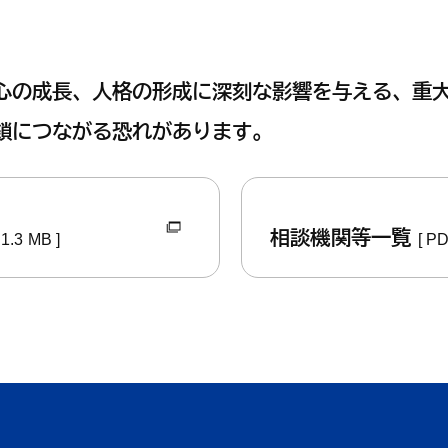
くらし・手続き
結婚・子
心の成長、人格の形成に深刻な影響を与える、重
鎖につながる恐れがあります。
くらし・手続きトップ
結婚・子育て
相談機関等一覧
1.3 MB ]
[ P