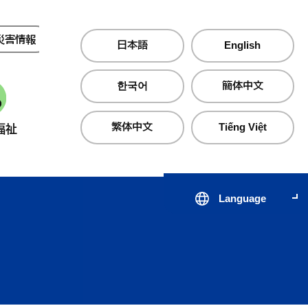
災害情報
夜間・休日診療
日本語
English
한국어
簡体中文
繁体中文
Tiếng Việt
福祉
産業・仕事
町政情報
Language
届出・証明・手続き
子育て支援サイト のびのびじ
税金・保険・
医療・
んせき
生活・住まい
公共交通
心の健
出会いから結婚