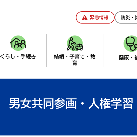
緊急情報
防災・
くらし・手続き
結婚・子育て・教
健康・
育
創造課
男女共同参画・人権学習