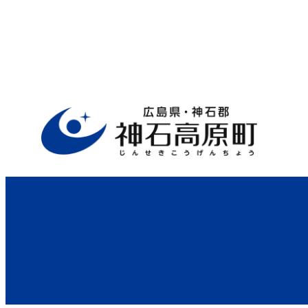
ホーム
>
行政サイト
>
役場案内
>
未来