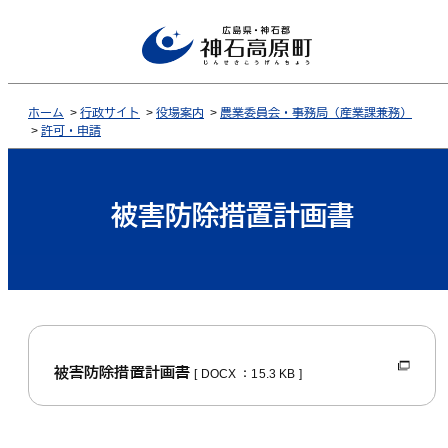
ホーム
>
行政サイト
>
役場案内
>
農業委員会・事務局（産業課兼務）
>
許可・申請
被害防除措置計画書
被害防除措置計画書
[ DOCX ：15.3 KB ]