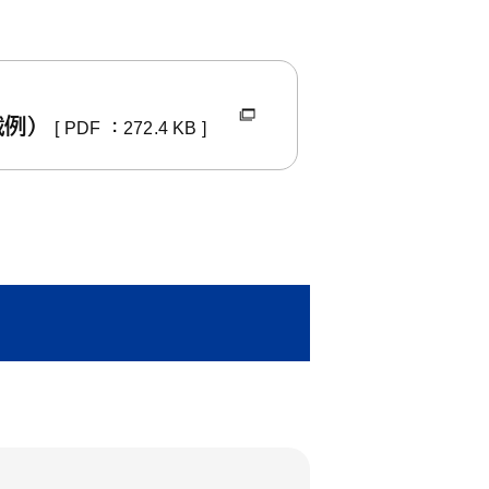
健康・福祉
産業・仕事
上下水道・し尿
ペット
高齢者
子育て支援
育て・教育
健康・福祉トップ
産業・仕事トップ
載例）
[ PDF ：272.4 KB ]
ごみ・環境
緊急・防災・
障害者
こどもの健康
・教育トップ
（健診・予防接種・医療）
墓地
消費生活相談
小学校・中学校・高等学校