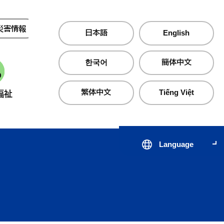
災害情報
夜間・休日診療
日本語
English
한국어
簡体中文
繁体中文
Tiếng Việt
福祉
産業・仕事
町政情報
Language
届出・証明・手続き
子育て支援サイト のびのびじ
税金・保険・
医療・
んせき
生活・住まい
公共交通
心の健
出会いから結婚