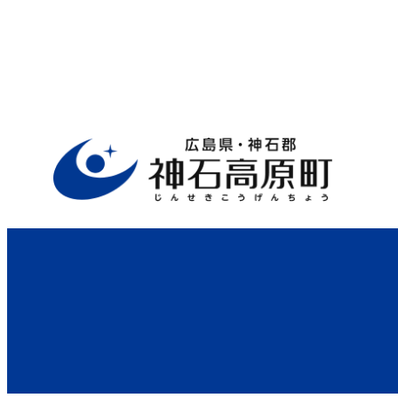
ホーム
>
行政サイト
>
役場案内
>
農業