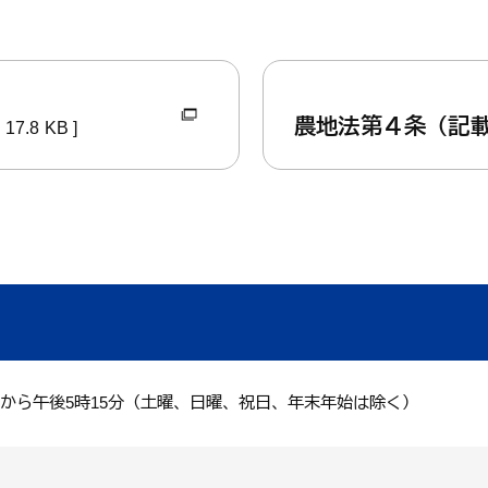
くらし・手続き
結婚・子
農地法第４条（記
17.8 KB ]
くらし・手続きトップ
結婚・子育て
分から午後5時15分（土曜、日曜、祝日、年末年始は除く）